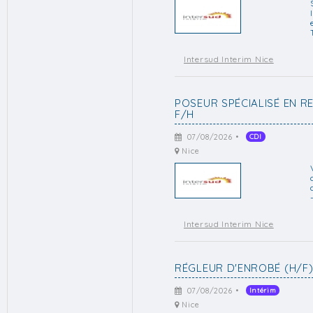
Intersud Interim Nice
POSEUR SPÉCIALISÉ EN R
F/H
07/08/2026 •
CDI
Nice
Intersud Interim Nice
RÉGLEUR D'ENROBÉ (H/F
07/08/2026 •
Intérim
Nice