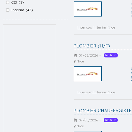
CDI (2)
Intérim (43)
Intersud Interim Nice
PLOMBIER (H/F)
07/08/2026 •
Intérim
Nice
Intersud Interim Nice
PLOMBIER CHAUFFAGISTE
07/08/2026 •
Intérim
Nice