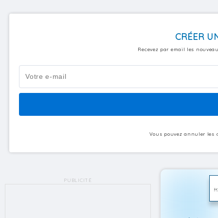
CRÉER UN
Recevez par email les nouveau
Vous pouvez annuler les a
PUBLICITÉ