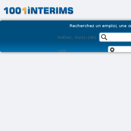
Recherchez un emploi, une ag