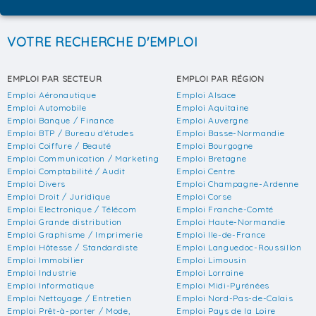
VOTRE RECHERCHE D'EMPLOI
EMPLOI PAR SECTEUR
EMPLOI PAR RÉGION
Emploi Aéronautique
Emploi Alsace
Emploi Automobile
Emploi Aquitaine
Emploi Banque / Finance
Emploi Auvergne
Emploi BTP / Bureau d'études
Emploi Basse-Normandie
Emploi Coiffure / Beauté
Emploi Bourgogne
Emploi Communication / Marketing
Emploi Bretagne
Emploi Comptabilité / Audit
Emploi Centre
Emploi Divers
Emploi Champagne-Ardenne
Emploi Droit / Juridique
Emploi Corse
Emploi Electronique / Télécom
Emploi Franche-Comté
Emploi Grande distribution
Emploi Haute-Normandie
Emploi Graphisme / Imprimerie
Emploi Ile-de-France
Emploi Hôtesse / Standardiste
Emploi Languedoc-Roussillon
Emploi Immobilier
Emploi Limousin
Emploi Industrie
Emploi Lorraine
Emploi Informatique
Emploi Midi-Pyrénées
Emploi Nettoyage / Entretien
Emploi Nord-Pas-de-Calais
Emploi Prêt-à-porter / Mode,
Emploi Pays de la Loire