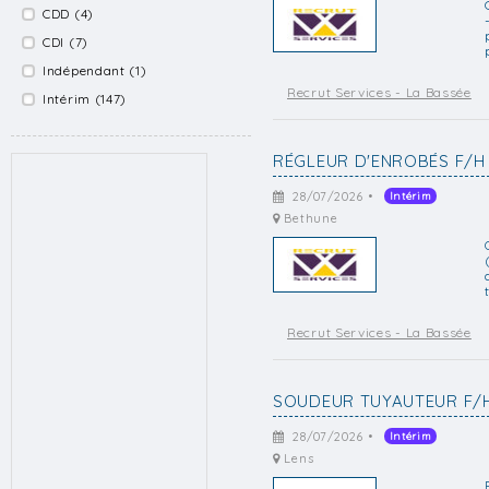
CDD (4)
CDI (7)
Indépendant (1)
Recrut Services - La Bassée
Intérim (147)
RÉGLEUR D'ENROBÉS F/H
28/07/2026 •
Intérim
Bethune
Recrut Services - La Bassée
SOUDEUR TUYAUTEUR F/
28/07/2026 •
Intérim
Lens