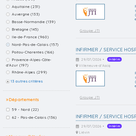
Aquitaine (231)
Auvergne (133)
Basse-Normandie (139)
Bretagne (145)
Groupe JTI
Ile-de-France (960)
Nord-Pas-de-Calais (157)
INFIRMIER / SERVICE HOSP
Poitou-Charentes (166)
Provence-Alpes-Côte-
29/07/2026 •
Intérim
d'Azur (197)
Villeneuve-d'Ascq
Rhône-Alpes (299)
13 autres critères
Groupe JTI
Départements
59 - Nord (22)
INFIRMIER / SERVICE HOSP
62 - Pas-de-Calais (136)
29/07/2026 •
Intérim
Liévin