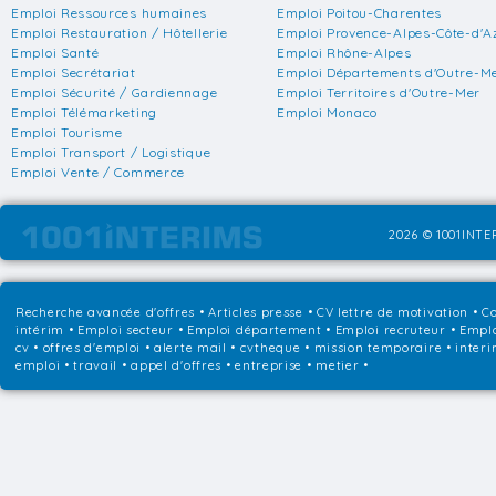
Emploi Ressources humaines
Emploi Poitou-Charentes
Emploi Restauration / Hôtellerie
Emploi Provence-Alpes-Côte-d'A
Emploi Santé
Emploi Rhône-Alpes
Emploi Secrétariat
Emploi Départements d'Outre-M
Emploi Sécurité / Gardiennage
Emploi Territoires d'Outre-Mer
Emploi Télémarketing
Emploi Monaco
Emploi Tourisme
Emploi Transport / Logistique
Emploi Vente / Commerce
2026 © 1001INTER
Recherche avancée d'offres
•
Articles presse
•
CV lettre de motivation
•
Co
intérim
•
Emploi secteur
•
Emploi département
•
Emploi recruteur
•
Emplo
cv • offres d'emploi • alerte mail • cvtheque • mission temporaire • interi
emploi • travail • appel d'offres • entreprise • metier •