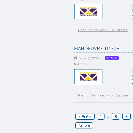
Recrut Services - La Bassée
MANOEUVRE TP F/H
27/07/2026 •
Intérim
Arras
Recrut Services - La Bassée
« Préc.
1
5
6
...
Suiv.»