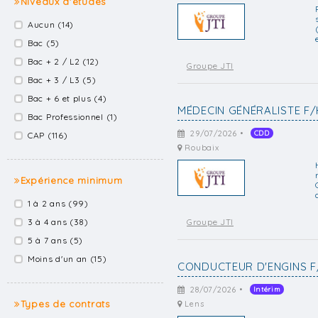
Niveaux d'études
Aucun (14)
Bac (5)
Bac + 2 / L2 (12)
Groupe JTI
Bac + 3 / L3 (5)
Bac + 6 et plus (4)
MÉDECIN GÉNÉRALISTE F/
Bac Professionnel (1)
29/07/2026 •
CDD
CAP (116)
Roubaix
Expérience minimum
1 à 2 ans (99)
3 à 4 ans (38)
Groupe JTI
5 à 7 ans (5)
Moins d'un an (15)
CONDUCTEUR D'ENGINS F
28/07/2026 •
Intérim
Types de contrats
Lens