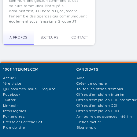
commun, une gestion commune et des
valeurs communes. Notre pôle
administratif, JTI basé à Lyon, fédère
l’ensemble des agences qui communiquent
également sous l’enseigne Groupe JTI.
A PROPOS
SECTEURS
CONTACT
1001INTERIMS.COM
CANDIDATS
Accueil
Aide
1ère visite
Créer un compte
Qui sommes-nous - L'équipe
Toutes les offres d'emploi
Facebook
Offres d'emploi en intérim
Twitter
Offres d'emploi en CDI intérimai
Linkedin
Offres d'emploi en CDI
Infos légales
Offres d'emploi en CDD
Partenaires
Annuaire des agences intérim
Presse et Partenariat
Fiches métier
Plan du site
Blog emploi