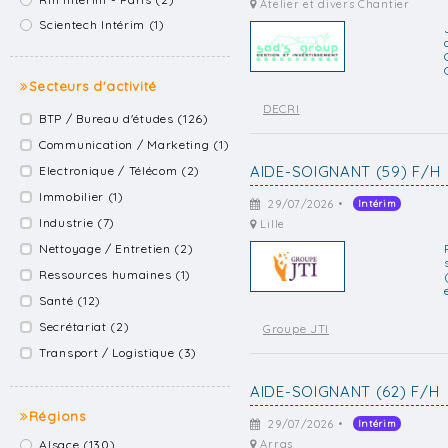
Atelier et divers Chantier
Scientech Intérim (1)
Secteurs d'activité
DECRI
BTP / Bureau d'études (126)
Communication / Marketing (1)
AIDE-SOIGNANT (59) F/H
Electronique / Télécom (2)
Immobilier (1)
29/07/2026 •
Intérim
Industrie (7)
Lille
Nettoyage / Entretien (2)
Ressources humaines (1)
Santé (12)
Secrétariat (2)
Groupe JTI
Transport / Logistique (3)
AIDE-SOIGNANT (62) F/H
Régions
29/07/2026 •
Intérim
Alsace (130)
Arras