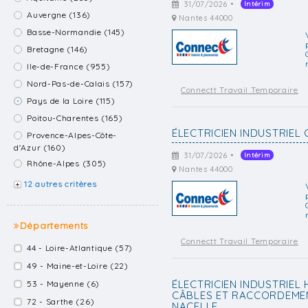
31/07/2026 •
Intérim
Auvergne (136)
Nantes 44000
Basse-Normandie (145)
Bretagne (146)
Ile-de-France (955)
Nord-Pas-de-Calais (157)
Connectt Travail Temporaire
Pays de la Loire (115)
Poitou-Charentes (165)
ÉLECTRICIEN INDUSTRIEL 
Provence-Alpes-Côte-
d'Azur (160)
31/07/2026 •
Intérim
Rhône-Alpes (305)
Nantes 44000
12 autres critères
Départements
Connectt Travail Temporaire
44 - Loire-Atlantique (57)
49 - Maine-et-Loire (22)
ÉLECTRICIEN INDUSTRIEL 
53 - Mayenne (6)
CÂBLES ET RACCORDEME
72 - Sarthe (26)
NACELLE