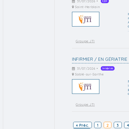
31/07/2026 •
CDI
Saint-Herblain
.
Groupe JTI
INFIRMIER / EN GÉRIATRIE
31/07/2026 •
Intérim
Sablé-sur-Sarthe
Groupe JTI
« Préc.
1
2
3