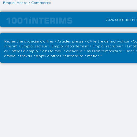
Emploi Vente / Commerce
2026 © 1001INTER
Recherche avancée d'offres
•
Articles presse
•
CV lettre de motivation
•
Co
intérim
•
Emploi secteur
•
Emploi département
•
Emploi recruteur
•
Emplo
cv • offres d'emploi • alerte mail • cvtheque • mission temporaire • interi
emploi • travail • appel d'offres • entreprise • metier •