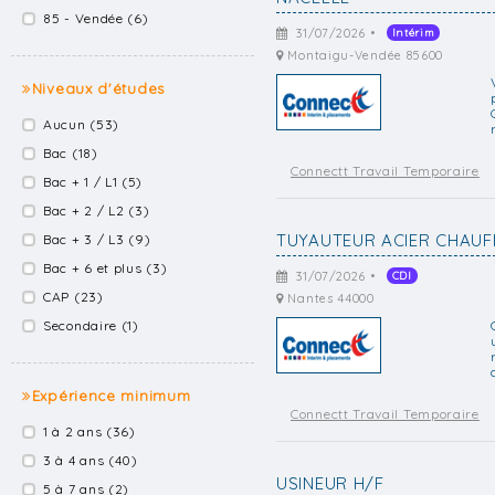
85 - Vendée (6)
31/07/2026 •
Intérim
Montaigu-Vendée 85600
Niveaux d'études
Aucun (53)
Bac (18)
Connectt Travail Temporaire
Bac + 1 / L1 (5)
Bac + 2 / L2 (3)
TUYAUTEUR ACIER CHAUFF
Bac + 3 / L3 (9)
Bac + 6 et plus (3)
31/07/2026 •
CDI
CAP (23)
Nantes 44000
Secondaire (1)
Expérience minimum
Connectt Travail Temporaire
1 à 2 ans (36)
3 à 4 ans (40)
USINEUR H/F
5 à 7 ans (2)