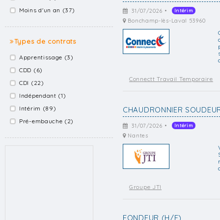
Moins d'un an (37)
31/07/2026 •
Intérim
Bonchamp-lès-Laval 53960
Types de contrats
Apprentissage (3)
CDD (6)
Connectt Travail Temporaire
CDI (22)
Indépendant (1)
Intérim (89)
CHAUDRONNIER SOUDEUR
Pré-embauche (2)
31/07/2026 •
Intérim
Nantes
Groupe JTI
FONDEUR (H/F)