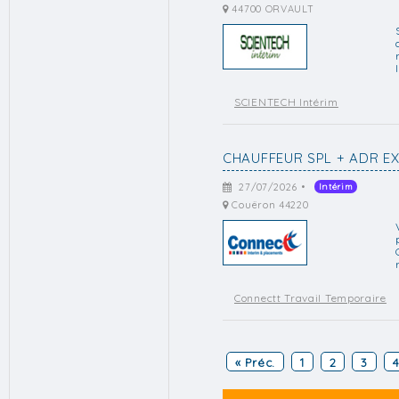
44700 ORVAULT
SCIENTECH Intérim
CHAUFFEUR SPL + ADR EX
27/07/2026 •
Intérim
Couëron 44220
Connectt Travail Temporaire
« Préc.
1
2
3