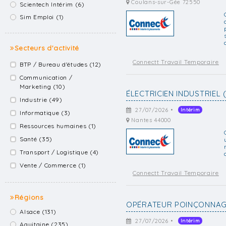
Coulans-sur-Gée 72550
Scientech Intérim (6)
Sim Emploi (1)
Secteurs d'activité
Connectt Travail Temporaire
BTP / Bureau d'études (12)
Communication /
Marketing (10)
ÉLECTRICIEN INDUSTRIEL 
Industrie (49)
27/07/2026 •
Intérim
Informatique (3)
Nantes 44000
Ressources humaines (1)
Santé (35)
Transport / Logistique (4)
Vente / Commerce (1)
Connectt Travail Temporaire
Régions
OPÉRATEUR POINÇONNAG
Alsace (131)
27/07/2026 •
Intérim
Aquitaine (235)