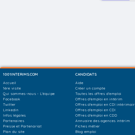
1001INTERIMS.COM
CANDIDATS
Accueil
Aide
1ère visite
Créer un compte
Qui sommes-nous - L'équipe
Toutes les offres d'emploi
Facebook
Offres d'emploi en intérim
Twitter
Offres d'emploi en CDI intérimai
Linkedin
Offres d'emploi en CDI
Infos légales
Offres d'emploi en CDD
Partenaires
Annuaire des agences intérim
Presse et Partenariat
Fiches métier
Plan du site
Blog emploi