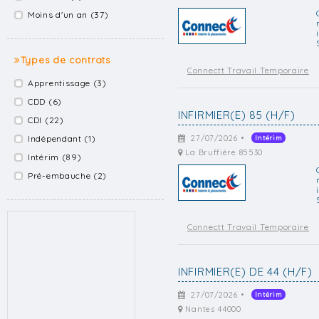
Moins d'un an (37)
Types de contrats
Connectt Travail Temporaire
Apprentissage (3)
CDD (6)
INFIRMIER(E) 85 (H/F)
CDI (22)
Indépendant (1)
27/07/2026 •
Intérim
La Bruffière 85530
Intérim (89)
Pré-embauche (2)
Connectt Travail Temporaire
INFIRMIER(E) DE 44 (H/F)
27/07/2026 •
Intérim
Nantes 44000