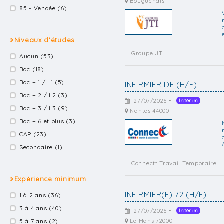
Bouguenais
85 - Vendée (6)
Niveaux d'études
Groupe JTI
Aucun (53)
Bac (18)
Bac + 1 / L1 (5)
INFIRMIER DE (H/F)
Bac + 2 / L2 (3)
27/07/2026 •
Intérim
Bac + 3 / L3 (9)
Nantes 44000
Bac + 6 et plus (3)
CAP (23)
Secondaire (1)
Connectt Travail Temporaire
Expérience minimum
INFIRMIER(E) 72 (H/F)
1 à 2 ans (36)
3 à 4 ans (40)
27/07/2026 •
Intérim
5 à 7 ans (2)
Le Mans 72000