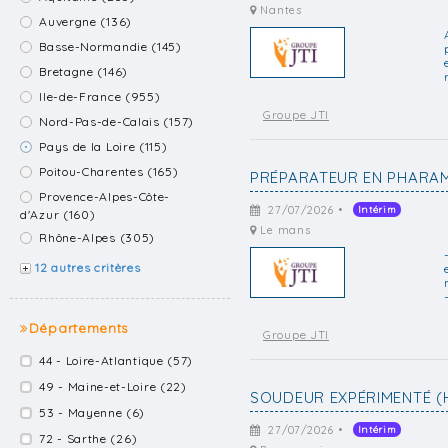
Nantes
Auvergne (136)
Basse-Normandie (145)
Bretagne (146)
Ile-de-France (955)
Groupe JTI
Nord-Pas-de-Calais (157)
Pays de la Loire (115)
Poitou-Charentes (165)
PRÉPARATEUR EN PHARAM
Provence-Alpes-Côte-
27/07/2026 •
Intérim
d'Azur (160)
Le mans
Rhône-Alpes (305)
12 autres critères
Départements
Groupe JTI
44 - Loire-Atlantique (57)
49 - Maine-et-Loire (22)
SOUDEUR EXPÉRIMENTÉ (
53 - Mayenne (6)
27/07/2026 •
Intérim
72 - Sarthe (26)