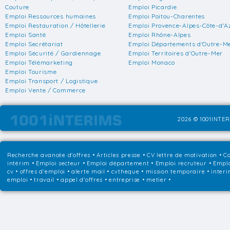
Couture
Emploi Picardie
Emploi Ressources humaines
Emploi Poitou-Charentes
Emploi Restauration / Hôtellerie
Emploi Provence-Alpes-Côte-d'A
Emploi Santé
Emploi Rhône-Alpes
Emploi Secrétariat
Emploi Départements d'Outre-M
Emploi Sécurité / Gardiennage
Emploi Territoires d'Outre-Mer
Emploi Télémarketing
Emploi Monaco
Emploi Tourisme
Emploi Transport / Logistique
Emploi Vente / Commerce
2026 © 1001INTER
Recherche avancée d'offres
•
Articles presse
•
CV lettre de motivation
•
Co
intérim
•
Emploi secteur
•
Emploi département
•
Emploi recruteur
•
Emplo
cv • offres d'emploi • alerte mail • cvtheque • mission temporaire • interi
emploi • travail • appel d'offres • entreprise • metier •