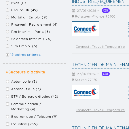
INDUSTRIEL/EQUIPEMENT 
Exos (11)
Groupe Jti (45)
27/07/2026 •
CDI
Roissy-en-France 95700
Morbihan Emploi (9)
Proavenir Recrutement (4)
Rm Interim - Paris (8)
Scientech Intérim (176)
Sim Emploi (6)
Connectt Travail Temporaire
15 autres critères
TECHNICIEN DE MAINTENA
Secteurs d'activité
27/07/2026 •
CDI
Servon 77170
Automobile (3)
Aéronautique (3)
BTP / Bureau d'études (42)
Communication /
Marketing (4)
Connectt Travail Temporaire
Electronique / Télécom (9)
Industrie (235)
TECHNICIEN DE MAINTENA