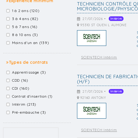
Expérience minimum
TECHNICIEN CONTRÔLE Q
MICROBIOLOGIE/PHYSICO-
1 à 2 ans (120)
3 à 4 ans (82)
27/07/2026 •
Intérim
95310 ST OUEN L AUMONE
5 à 7 ans (16)
8 à 10 ans (3)
Moins d'un an (139)
SCIENTECH Intérim
Types de contrats
Apprentissage (3)
TECHNICIEN DE FABRICA
CDD (16)
(H/F)
CDI (160)
27/07/2026 •
Intérim
Contrat d'insertion (1)
92160 ANTONY
Intérim (213)
Pré-embauche (3)
SCIENTECH Intérim