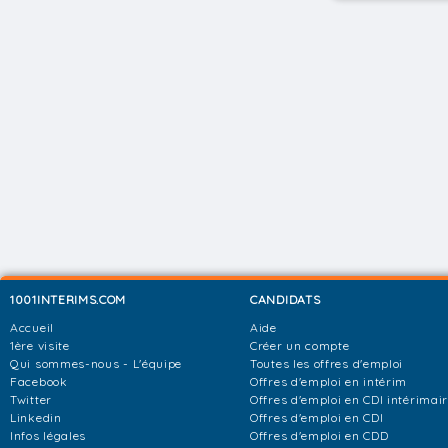
1001INTERIMS.COM
CANDIDATS
Accueil
Aide
1ère visite
Créer un compte
Qui sommes-nous - L'équipe
Toutes les offres d'emploi
Facebook
Offres d'emploi en intérim
Twitter
Offres d'emploi en CDI intérimai
Linkedin
Offres d'emploi en CDI
Infos légales
Offres d'emploi en CDD