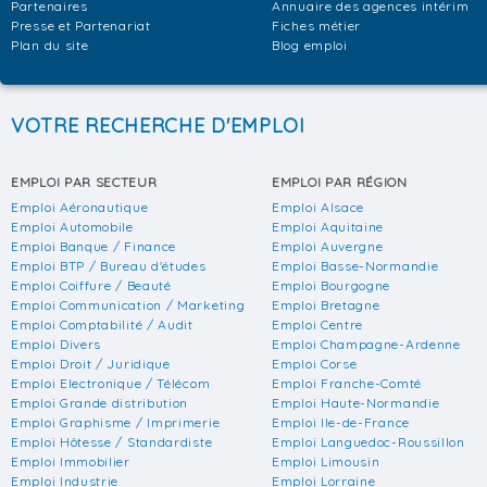
Partenaires
Annuaire des agences intérim
Presse et Partenariat
Fiches métier
Plan du site
Blog emploi
VOTRE RECHERCHE D'EMPLOI
EMPLOI PAR SECTEUR
EMPLOI PAR RÉGION
Emploi Aéronautique
Emploi Alsace
Emploi Automobile
Emploi Aquitaine
Emploi Banque / Finance
Emploi Auvergne
Emploi BTP / Bureau d'études
Emploi Basse-Normandie
Emploi Coiffure / Beauté
Emploi Bourgogne
Emploi Communication / Marketing
Emploi Bretagne
Emploi Comptabilité / Audit
Emploi Centre
Emploi Divers
Emploi Champagne-Ardenne
Emploi Droit / Juridique
Emploi Corse
Emploi Electronique / Télécom
Emploi Franche-Comté
Emploi Grande distribution
Emploi Haute-Normandie
Emploi Graphisme / Imprimerie
Emploi Ile-de-France
Emploi Hôtesse / Standardiste
Emploi Languedoc-Roussillon
Emploi Immobilier
Emploi Limousin
Emploi Industrie
Emploi Lorraine