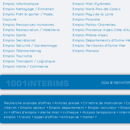
Emploi Informatique
Emploi Midi-Pyrénées
Emploi Nettoyage / Entretien
Emploi Nord-Pas-de-Calais
Emploi Prêt-à-porter / Mode,
Emploi Pays de la Loire
Couture
Emploi Picardie
Emploi Ressources humaines
Emploi Poitou-Charentes
Emploi Restauration / Hôtellerie
Emploi Provence-Alpes-Côte-d'A
Emploi Santé
Emploi Rhône-Alpes
Emploi Secrétariat
Emploi Départements d'Outre-M
Emploi Sécurité / Gardiennage
Emploi Territoires d'Outre-Mer
Emploi Télémarketing
Emploi Monaco
Emploi Tourisme
Emploi Transport / Logistique
Emploi Vente / Commerce
2026 © 1001INTER
Recherche avancée d'offres
•
Articles presse
•
CV lettre de motivation
•
Co
intérim
•
Emploi secteur
•
Emploi département
•
Emploi recruteur
•
Emplo
cv • offres d'emploi • alerte mail • cvtheque • mission temporaire • interi
emploi • travail • appel d'offres • entreprise • metier •