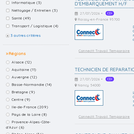
Informatique (3)
D'EMBARQUEMENT H/F
Nettoyage / Entretien (3)
27/07/2026 •
CDI
Santé (49)
Roissy-en-France 95700
Transport / Logistique (4)
3 autres critères
Connectt Travail Temporaire
Régions
Alsace (12)
TECHNICIEN DE REPARAT
Aquitaine (11)
Auvergne (12)
27/07/2026 •
CDI
Basse-Normandie (14)
Nancy 54000
Bretagne (9)
Centre (9)
Ile-de-France (209)
Pays de la Loire (8)
Connectt Travail Temporaire
Provence-Alpes-Côte-
d'Azur (6)