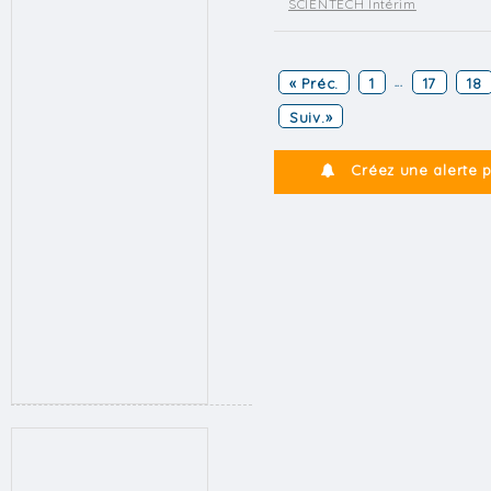
SCIENTECH Intérim
« Préc.
1
17
18
...
Suiv.»
Créez une alerte 