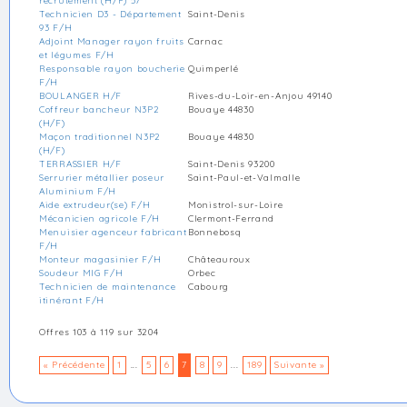
recrutement (H/F) 57
Technicien D3 - Département
Saint-Denis
93 F/H
Adjoint Manager rayon fruits
Carnac
et légumes F/H
Responsable rayon boucherie
Quimperlé
F/H
BOULANGER H/F
Rives-du-Loir-en-Anjou 49140
Coffreur bancheur N3P2
Bouaye 44830
(H/F)
Maçon traditionnel N3P2
Bouaye 44830
(H/F)
TERRASSIER H/F
Saint-Denis 93200
Serrurier métallier poseur
Saint-Paul-et-Valmalle
Aluminium F/H
Aide extrudeur(se) F/H
Monistrol-sur-Loire
Mécanicien agricole F/H
Clermont-Ferrand
Menuisier agenceur fabricant
Bonnebosq
F/H
Monteur magasinier F/H
Châteauroux
Soudeur MIG F/H
Orbec
Technicien de maintenance
Cabourg
itinérant F/H
Offres 103 à 119 sur 3204
« Précédente
1
...
5
6
7
8
9
...
189
Suivante »