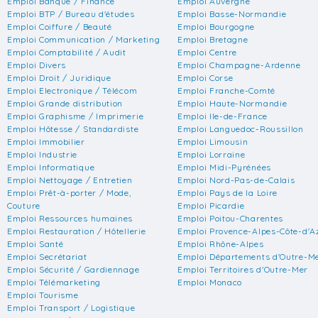
Emploi Banque / Finance
Emploi Auvergne
Emploi BTP / Bureau d'études
Emploi Basse-Normandie
Emploi Coiffure / Beauté
Emploi Bourgogne
Emploi Communication / Marketing
Emploi Bretagne
Emploi Comptabilité / Audit
Emploi Centre
Emploi Divers
Emploi Champagne-Ardenne
Emploi Droit / Juridique
Emploi Corse
Emploi Electronique / Télécom
Emploi Franche-Comté
Emploi Grande distribution
Emploi Haute-Normandie
Emploi Graphisme / Imprimerie
Emploi Ile-de-France
Emploi Hôtesse / Standardiste
Emploi Languedoc-Roussillon
Emploi Immobilier
Emploi Limousin
Emploi Industrie
Emploi Lorraine
Emploi Informatique
Emploi Midi-Pyrénées
Emploi Nettoyage / Entretien
Emploi Nord-Pas-de-Calais
Emploi Prêt-à-porter / Mode,
Emploi Pays de la Loire
Couture
Emploi Picardie
Emploi Ressources humaines
Emploi Poitou-Charentes
Emploi Restauration / Hôtellerie
Emploi Provence-Alpes-Côte-d'A
Emploi Santé
Emploi Rhône-Alpes
Emploi Secrétariat
Emploi Départements d'Outre-M
Emploi Sécurité / Gardiennage
Emploi Territoires d'Outre-Mer
Emploi Télémarketing
Emploi Monaco
Emploi Tourisme
Emploi Transport / Logistique