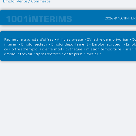
Emploi Vente / Commerce
2026 © 1001INTER
Recherche avancée d'offres
•
Articles presse
•
CV lettre de motivation
•
Co
intérim
•
Emploi secteur
•
Emploi département
•
Emploi recruteur
•
Emplo
cv • offres d'emploi • alerte mail • cvtheque • mission temporaire • interi
emploi • travail • appel d'offres • entreprise • metier •