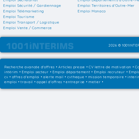
Emploi Sécurité / Gardiennage
Emploi Territoires d'Outre-Mer
Emploi Télémarketing
Emploi Monaco
Emploi Tourisme
Emploi Transport / Logistique
Emploi Vente / Commerce
2026 © 1001INTER
Recherche avancée d'offres
•
Articles presse
•
CV lettre de motivation
•
Co
intérim
•
Emploi secteur
•
Emploi département
•
Emploi recruteur
•
Emplo
cv • offres d'emploi • alerte mail • cvtheque • mission temporaire • interi
emploi • travail • appel d'offres • entreprise • metier •