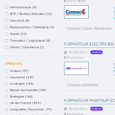
Florac 48400
Aéronautique (6)
BTP / Bureau d'études (33)
Industrie (8)
Restauration / Hôtellerie (3)
Connectt Travail Temporaire
Santé (20)
Transport / Logistique (8)
FORMATEUR ELECTRICIEN
Vente / Commerce (1)
08/08/2026 •
Intérim
Montpellier
Régions
Alsace (131)
Aquitaine (231)
Auvergne (136)
Expertis Montpellier
Basse-Normandie (145)
Bretagne (146)
FORMATEUR MONTEUR EC
Ile-de-France (953)
08/08/2026 •
Intérim
Languedoc-Roussillon (79)
Montpellier