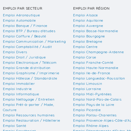
EMPLOI PAR SECTEUR
EMPLOI PAR RÉGION
Emploi Aéronautique
Emploi Alsace
Emploi Automobile
Emploi Aquitaine
Emploi Banque / Finance
Emploi Auvergne
Emploi BTP / Bureau d'études
Emploi Basse-Normandie
Emploi Coiffure / Beauté
Emploi Bourgogne
Emploi Communication / Marketing
Emploi Bretagne
Emploi Comptabilité / Audit
Emploi Centre
Emploi Divers
Emploi Champagne-Ardenne
Emploi Droit / Juridique
Emploi Corse
Emploi Electronique / Télécom
Emploi Franche-Comté
Emploi Grande distribution
Emploi Haute-Normandie
Emploi Graphisme / Imprimerie
Emploi Ile-de-France
Emploi Hôtesse / Standardiste
Emploi Languedoc-Roussillon
Emploi Immobilier
Emploi Limousin
Emploi Industrie
Emploi Lorraine
Emploi Informatique
Emploi Midi-Pyrénées
Emploi Nettoyage / Entretien
Emploi Nord-Pas-de-Calais
Emploi Prêt-à-porter / Mode,
Emploi Pays de la Loire
Couture
Emploi Picardie
Emploi Ressources humaines
Emploi Poitou-Charentes
Emploi Restauration / Hôtellerie
Emploi Provence-Alpes-Côte-d'A
Emploi Santé
Emploi Rhône-Alpes
Emploi Secrétariat
Emploi Départements d'Outre-M