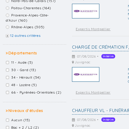
Nord-Pas-de-Calais (157)
Poitou-Charentes (164)
Provence-Alpes-Côte-
d'Azur (160)
Rhône-Alpes (305)
Expertis Montpellier
12 autres critères
CHARGÉ DE CRÉMATION F
Départements
07/08/2026 •
Intérim
11 - Aude (5)
Juvignac
30 - Gard (13)
34 - Hérault (54)
48 - Lozère (5)
66 - Pyrénées-Orientales (2)
Expertis Montpellier
CHAUFFEUR VL - FUNÉRAI
Niveaux d'études
Aucun (15)
07/08/2026 •
Intérim
Juvignac
Bac + 2 / L2 (2)