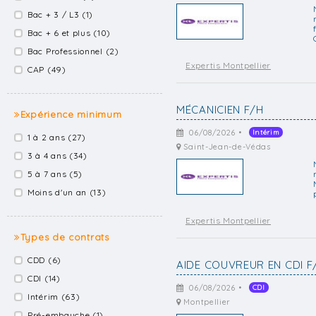
Bac + 3 / L3 (1)
Bac + 6 et plus (10)
Bac Professionnel (2)
Expertis Montpellier
CAP (49)
MÉCANICIEN F/H
Expérience minimum
06/08/2026 •
Intérim
1 à 2 ans (27)
Saint-Jean-de-Védas
3 à 4 ans (34)
5 à 7 ans (5)
Moins d'un an (13)
Expertis Montpellier
Types de contrats
CDD (6)
AIDE COUVREUR EN CDI F
CDI (14)
06/08/2026 •
CDI
Intérim (63)
Montpellier
Pré-embauche (1)