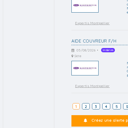
Expertis Montpellier
AIDE COUVREUR F/H
05/08/2026 •
Intérim
Sète
Expertis Montpellier
1
2
3
4
5
S
Créez une alerte 