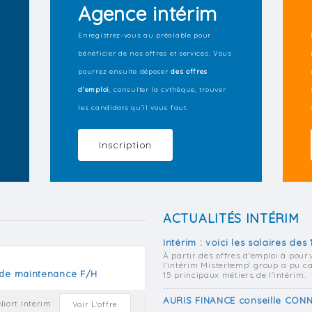
Agence intérim
Enregistrez-vous au préalable pour
bénéficier de nos offres et services. Vous
pourrez ensuite déposer
des offres
d'emploi
, consulter la cvthèque, trouver
les candidats qu'il vous faut.
Inscription
ACTUALITÉS INTÉRIM
Intérim : voici les salaires des
À partir des offres d'emploi à pourv
l'intérim Mistertemp' group a pu c
 de maintenance F/H
15 principaux métiers de l'intérim.
AURIS FINANCE conseille CONN
Niort Interim
Voir L'offre