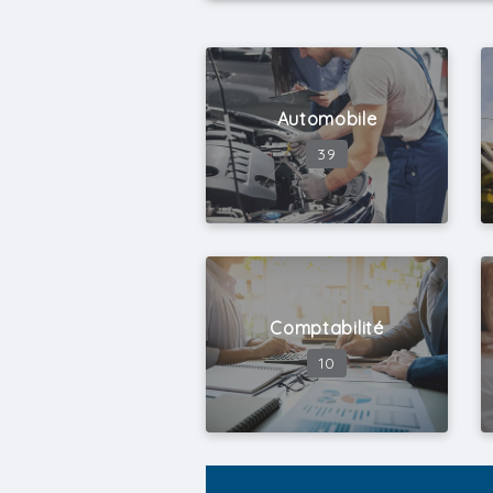
Secteur d'activité
Automobile
39
Expérience minimum
Région géographique
Comptabilité
Temps de travail
10