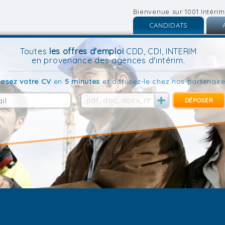
Bienvenue sur 1001 Intérim
CANDIDATS
Inscription
I
Toutes
les offres d'emploi
CDD, CDI, INTERIM
en provenance des agences d'intérim.
Connexion
C
osez votre CV
en
5 minutes
et diffusez-le chez nos partenaire