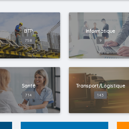
Niveaux d'études
BTP
Informatique
758
9
Types de contrats
Mobilité géographique
Santé
Transport/Logistique
714
143