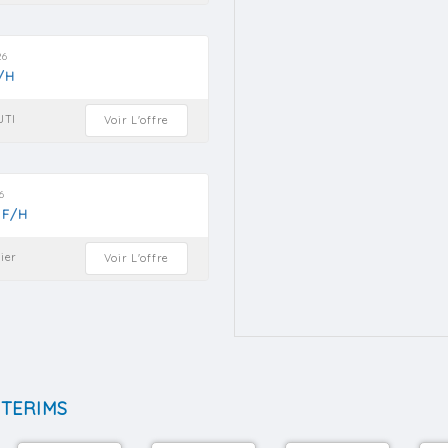
26
/H
JTI
Voir L'offre
6
 F/H
ier
Voir L'offre
NTERIMS