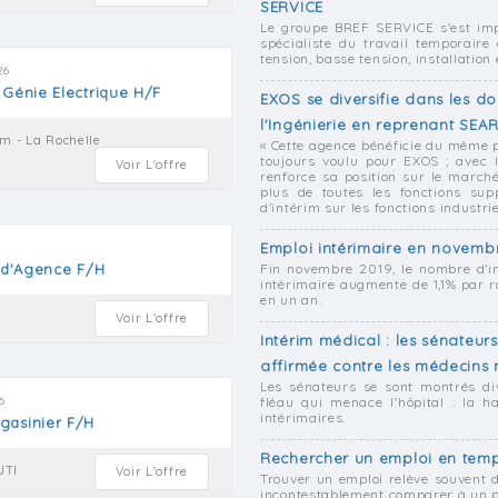
SERVICE
Le groupe BREF SERVICE s'est im
spécialiste du travail temporaire 
tension, basse tension, installation
26
 Génie Electrique H/F
EXOS se diversifie dans les do
l'Ingénierie en reprenant S
m - La Rochelle
« Cette agence bénéficie du même 
toujours voulu pour EXOS ; avec
Voir L'offre
renforce sa position sur le march
plus de toutes les fonctions sup
d'intérim sur les fonctions industrie
Emploi intérimaire en novemb
) d'Agence F/H
Fin novembre 2019, le nombre d'in
intérimaire augmente de 1,1% par r
en un an.
Voir L'offre
Intérim médical : les sénateur
affirmée contre les médecins
Les sénateurs se sont montrés div
6
fléau qui menace l'hôpital : la 
intérimaires.
gasinier F/H
Rechercher un emploi en temp
JTI
Voir L'offre
Trouver un emploi relève souvent d
incontestablement comparer à un 