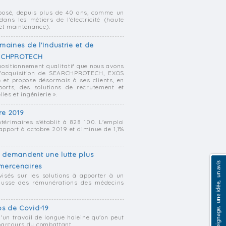
posé, depuis plus de 40 ans, comme un
dans les métiers de l'électricité (haute
 et maintenance).
maines de l'Industrie et de
EARCHPROTECH
positionnement qualitatif que nous avons
 l'acquisition de SEARCHPROTECH, EXOS
é et propose désormais à ses clients, en
ports, des solutions de recrutement et
lles et ingénierie ».
re 2019
térimaires s'établit à 828 100. L'emploi
apport à octobre 2019 et diminue de 1,1%
s demandent une lutte plus
 mercenaires
isés sur les solutions à apporter à un
hausse des rémunérations des médecins
s de Covid-19
'un travail de longue haleine qu'on peut
parcours du combattant.