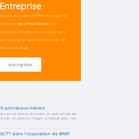
Entreprise
Déposez des appels d'offres aux agences
intérim ou
des offres d'emploi
aux
candidats à l'embauche. Inscrivez-vous
sans plus tarder pour bénéficier de nos
offres et services.
Inscription
 15 principaux métiers
oir en ce début d'année, le spécialiste de
alculer le salaire moyen proposé pour les
ECTT dans l'acquisition de BREF