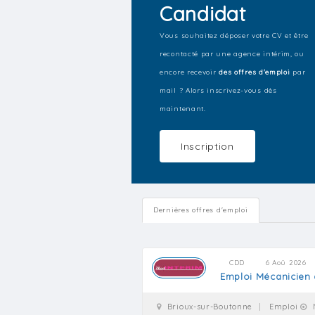
Candidat
Vous souhaitez déposer votre CV et être
recontacté par une agence intérim, ou
encore recevoir
des offres d'emploi
par
mail ? Alors inscrivez-vous dès
maintenant.
Inscription
Dernières offres d'emploi
CDD
6 Aoû 2026
Emploi Mécanicien
Brioux-sur-Boutonne
Emploi