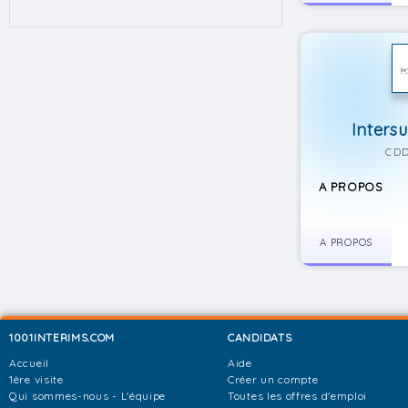
Inters
CDD
A PROPOS
A PROPOS
1001INTERIMS.COM
CANDIDATS
Accueil
Aide
1ère visite
Créer un compte
Qui sommes-nous - L'équipe
Toutes les offres d'emploi