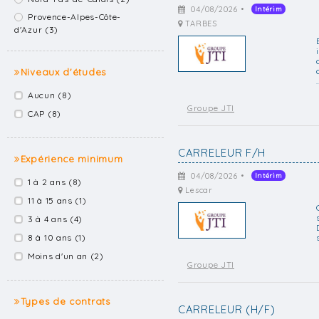
04/08/2026 •
Intérim
Provence-Alpes-Côte-
TARBES
d'Azur (3)
Niveaux d'études
.
Aucun (8)
Groupe JTI
CAP (8)
CARRELEUR F/H
Expérience minimum
04/08/2026 •
Intérim
1 à 2 ans (8)
Lescar
11 à 15 ans (1)
3 à 4 ans (4)
8 à 10 ans (1)
Moins d'un an (2)
Groupe JTI
Types de contrats
CARRELEUR (H/F)