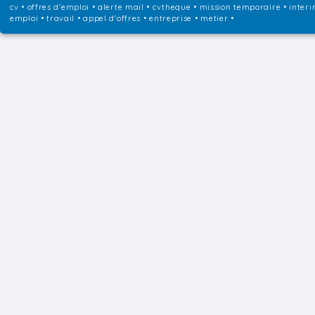
cv • offres d'emploi • alerte mail • cvtheque • mission temporaire • interi
emploi • travail • appel d'offres • entreprise • metier •