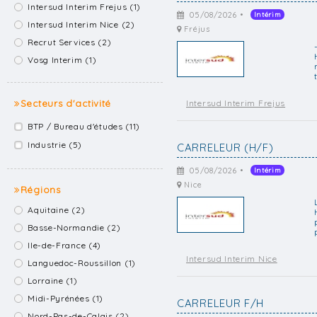
Intersud Interim Frejus (1)
05/08/2026 •
Intérim
Intersud Interim Nice (2)
Fréjus
Recrut Services (2)
Vosg Interim (1)
Secteurs d'activité
Intersud Interim Frejus
BTP / Bureau d'études (11)
Industrie (5)
CARRELEUR (H/F)
05/08/2026 •
Intérim
Nice
Régions
Aquitaine (2)
Basse-Normandie (2)
Ile-de-France (4)
Intersud Interim Nice
Languedoc-Roussillon (1)
Lorraine (1)
Midi-Pyrénées (1)
CARRELEUR F/H
Nord-Pas-de-Calais (2)