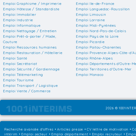
Emploi Graphisme / Imprimerie
Emploi Ile-de-France
Emploi Hôtesse / Standardiste
Emploi Languedoc-Roussillon
Emploi Immobilier
Emploi Limousin
Emploi Industrie
Emploi Lorraine
Emploi Informatique
Emploi Midi-Pyrénées
Emploi Nettoyage / Entretien
Emploi Nord-Pas-de-Calais
Emploi Prêt-à-porter / Mode,
Emploi Pays de la Loire
Couture
Emploi Picardie
Emploi Ressources humaines
Emploi Poitou-Charentes
Emploi Restauration / Hôtellerie
Emploi Provence-Alpes-Côte-d'A
Emploi Santé
Emploi Rhône-Alpes
Emploi Secrétariat
Emploi Départements d'Outre-M
Emploi Sécurité / Gardiennage
Emploi Territoires d'Outre-Mer
Emploi Télémarketing
Emploi Monaco
Emploi Tourisme
Emploi Transport / Logistique
Emploi Vente / Commerce
2026 © 1001INTER
Recherche avancée d'offres
•
Articles presse
•
CV lettre de motivation
•
Co
intérim
•
Emploi secteur
•
Emploi département
•
Emploi recruteur
•
Emplo