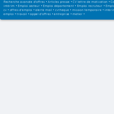
Recherche avancée d'offres
•
Articles presse
•
CV lettre de motivation
•
Co
intérim
•
Emploi secteur
•
Emploi département
•
Emploi recruteur
•
Emplo
cv • offres d'emploi • alerte mail • cvtheque • mission temporaire • interi
emploi • travail • appel d'offres • entreprise • metier •