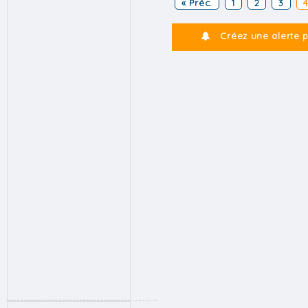
« Préc.
1
2
3
Créez une alerte 