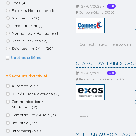
Exos (4)
27/07/2026 •
CDI
Expertis Montpellier (1)
Carbon-Blanc 33560
Groupe Jti (12)
I-men Interim (1)
Norman 35 - Romagne (1)
Recrut Services (2)
Connectt Travail Temporaire
Scientech Intérim (20)
3 autres critères
CHARGÉ D’AFFAIRES CVC 
27/07/2026 •
CDI
Secteurs d'activité
Ile de france - Cergy - 95
Automobile (1)
BTP / Bureau d'études (2)
Communication /
Marketing (2)
Comptabilité / Audit (2)
Exos
Industrie (33)
Informatique (1)
METTEUR AU POINT ASCEN