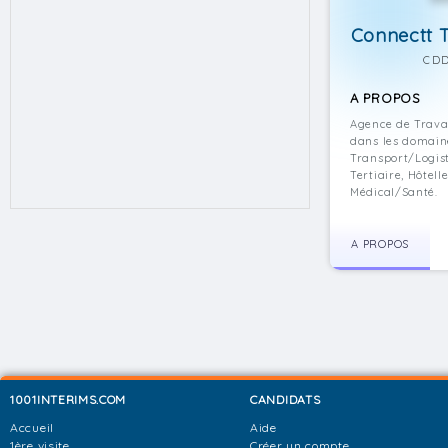
Connectt T
CDD
A PROPOS
Agence de Trava
dans les domaine
Transport/Logist
Tertiaire, Hôtel
Médical/Santé.
A PROPOS
1001INTERIMS.COM
CANDIDATS
Accueil
Aide
1ère visite
Créer un compte