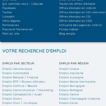
Qui sommes-nous - L'équipe
Toutes les offres d'emploi
Facebook
Offres d'emploi en intérim
Twitter
Offres d'emploi en CDI intérimai
Linkedin
Offres d'emploi en CDI
Infos légales
Offres d'emploi en CDD
Partenaires
Annuaire des agences intérim
Presse et Partenariat
Fiches métier
Plan du site
Blog emploi
VOTRE RECHERCHE D'EMPLOI
EMPLOI PAR SECTEUR
EMPLOI PAR RÉGION
Emploi Aéronautique
Emploi Alsace
Emploi Automobile
Emploi Aquitaine
Emploi Banque / Finance
Emploi Auvergne
Emploi BTP / Bureau d'études
Emploi Basse-Normandie
Emploi Coiffure / Beauté
Emploi Bourgogne
Emploi Communication / Marketing
Emploi Bretagne
Emploi Comptabilité / Audit
Emploi Centre
Emploi Divers
Emploi Champagne-Ardenne
Emploi Droit / Juridique
Emploi Corse