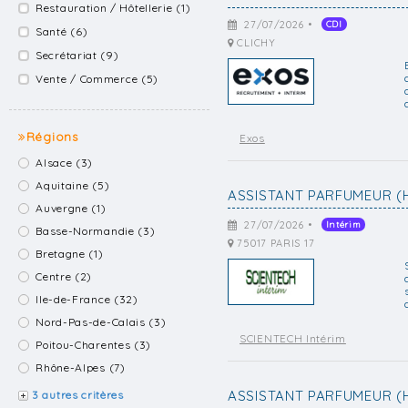
Restauration / Hôtellerie (1)
27/07/2026 •
CDI
Santé (6)
CLICHY
Secrétariat (9)
Vente / Commerce (5)
Régions
Exos
Alsace (3)
Aquitaine (5)
ASSISTANT PARFUMEUR (
Auvergne (1)
27/07/2026 •
Intérim
Basse-Normandie (3)
75017 PARIS 17
Bretagne (1)
Centre (2)
Ile-de-France (32)
Nord-Pas-de-Calais (3)
SCIENTECH Intérim
Poitou-Charentes (3)
Rhône-Alpes (7)
ASSISTANT PARFUMEUR (
3 autres critères