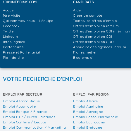
1001INTERIMS.COM
CANDIDATS
Accueil
Aide
1ère visite
Créer un compte
Qui sommes-nous - L'équipe
Toutes les offres d'emploi
Facebook
Offres d'emploi en intérim
Twitter
Offres d'emploi en CDI intérimai
Linkedin
Offres d'emploi en CDI
Infos légales
Offres d'emploi en CDD
Partenaires
Annuaire des agences intérim
Presse et Partenariat
Fiches métier
Plan du site
Blog emploi
VOTRE RECHERCHE D'EMPLOI
EMPLOI PAR SECTEUR
EMPLOI PAR RÉGION
Emploi Aéronautique
Emploi Alsace
Emploi Automobile
Emploi Aquitaine
Emploi Banque / Finance
Emploi Auvergne
Emploi BTP / Bureau d'études
Emploi Basse-Normandie
Emploi Coiffure / Beauté
Emploi Bourgogne
Emploi Communication / Marketing
Emploi Bretagne