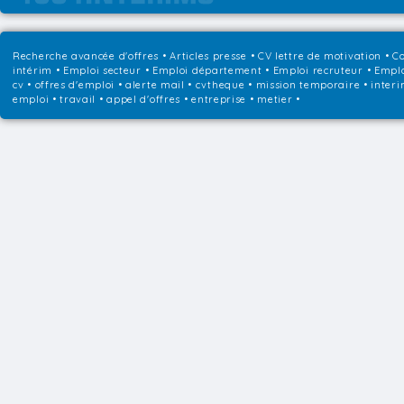
Recherche avancée d'offres
•
Articles presse
•
CV lettre de motivation
•
Co
intérim
•
Emploi secteur
•
Emploi département
•
Emploi recruteur
•
Emplo
cv • offres d'emploi • alerte mail • cvtheque • mission temporaire • interi
emploi • travail • appel d'offres • entreprise • metier •