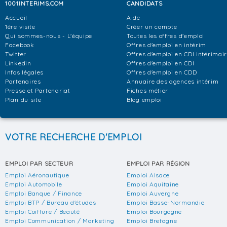
1001INTERIMS.COM
CANDIDATS
Accueil
Aide
1ère visite
Créer un compte
Qui sommes-nous - L'équipe
Toutes les offres d'emploi
Facebook
Offres d'emploi en intérim
Twitter
Offres d'emploi en CDI intérimai
Linkedin
Offres d'emploi en CDI
Infos légales
Offres d'emploi en CDD
Partenaires
Annuaire des agences intérim
Presse et Partenariat
Fiches métier
Plan du site
Blog emploi
VOTRE RECHERCHE D'EMPLOI
EMPLOI PAR SECTEUR
EMPLOI PAR RÉGION
Emploi Aéronautique
Emploi Alsace
Emploi Automobile
Emploi Aquitaine
Emploi Banque / Finance
Emploi Auvergne
Emploi BTP / Bureau d'études
Emploi Basse-Normandie
Emploi Coiffure / Beauté
Emploi Bourgogne
Emploi Communication / Marketing
Emploi Bretagne