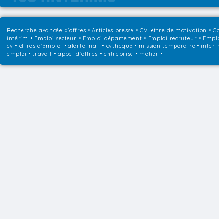
Recherche avancée d'offres
•
Articles presse
•
CV lettre de motivation
•
Co
intérim
•
Emploi secteur
•
Emploi département
•
Emploi recruteur
•
Emplo
cv • offres d'emploi • alerte mail • cvtheque • mission temporaire • interi
emploi • travail • appel d'offres • entreprise • metier •