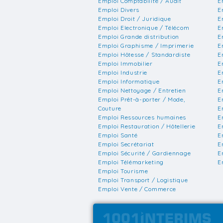
Emploi Comptabilité / Audit
E
Emploi Divers
E
Emploi Droit / Juridique
E
Emploi Electronique / Télécom
E
Emploi Grande distribution
E
Emploi Graphisme / Imprimerie
E
Emploi Hôtesse / Standardiste
E
Emploi Immobilier
E
Emploi Industrie
E
Emploi Informatique
E
Emploi Nettoyage / Entretien
E
Emploi Prêt-à-porter / Mode,
E
Couture
E
Emploi Ressources humaines
E
Emploi Restauration / Hôtellerie
E
Emploi Santé
E
Emploi Secrétariat
E
Emploi Sécurité / Gardiennage
E
Emploi Télémarketing
E
Emploi Tourisme
Emploi Transport / Logistique
Emploi Vente / Commerce