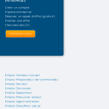
ENTREPRISES
Créer un compte
Espace entreprise
Déposer un appel d'offre (gratuit)
Publiez une offre
Cherchez des CV
Contactez-nous
Emploi Vendeur-conseil
Emploi Preparateur-de-commandes
Emploi Serveur
Emploi Carrossier
Emploi Depanneur
Emploi Menuisier-poseur
Emploi Agent-entretien
Emploi Chauffeur-spl-pl