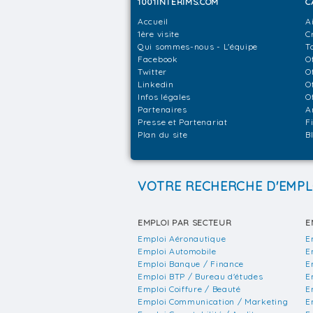
1001INTERIMS.COM
C
Accueil
A
1ère visite
C
Qui sommes-nous - L'équipe
T
Facebook
O
Twitter
O
Linkedin
O
Infos légales
O
Partenaires
A
Presse et Partenariat
F
Plan du site
B
VOTRE RECHERCHE D'EMPL
EMPLOI PAR SECTEUR
E
Emploi Aéronautique
E
Emploi Automobile
E
Emploi Banque / Finance
E
Emploi BTP / Bureau d'études
E
Emploi Coiffure / Beauté
E
Emploi Communication / Marketing
E