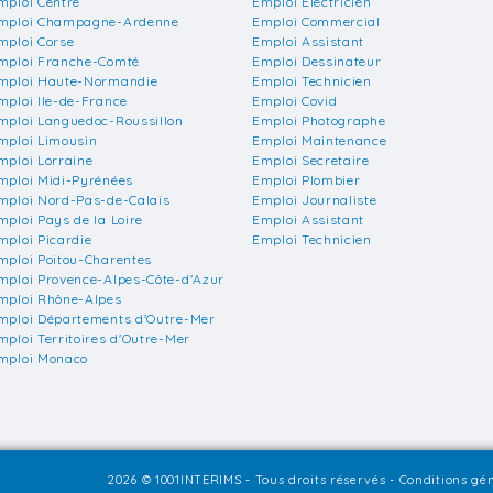
mploi Centre
Emploi Electricien
mploi Champagne-Ardenne
Emploi Commercial
mploi Corse
Emploi Assistant
mploi Franche-Comté
Emploi Dessinateur
mploi Haute-Normandie
Emploi Technicien
mploi Ile-de-France
Emploi Covid
mploi Languedoc-Roussillon
Emploi Photographe
mploi Limousin
Emploi Maintenance
mploi Lorraine
Emploi Secretaire
mploi Midi-Pyrénées
Emploi Plombier
mploi Nord-Pas-de-Calais
Emploi Journaliste
mploi Pays de la Loire
Emploi Assistant
mploi Picardie
Emploi Technicien
mploi Poitou-Charentes
mploi Provence-Alpes-Côte-d'Azur
mploi Rhône-Alpes
mploi Départements d'Outre-Mer
mploi Territoires d'Outre-Mer
mploi Monaco
2026 © 1001INTERIMS - Tous droits réservés -
Conditions gén