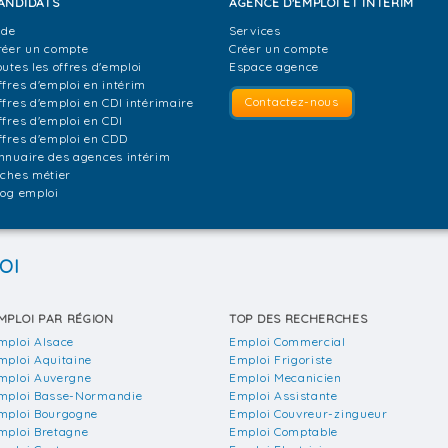
ANDIDATS
AGENCE D'EMPLOI ET INTÉRIM
ide
Services
réer un compte
Créer un compte
outes les offres d'emploi
Espace agence
ffres d'emploi en intérim
Contactez-nous
ffres d'emploi en CDI intérimaire
ffres d'emploi en CDI
ffres d'emploi en CDD
nnuaire des agences intérim
iches métier
log emploi
OI
MPLOI PAR RÉGION
TOP DES RECHERCHES
mploi Alsace
Emploi Commercial
mploi Aquitaine
Emploi Frigoriste
mploi Auvergne
Emploi Mecanicien
mploi Basse-Normandie
Emploi Assistante
mploi Bourgogne
Emploi Couvreur-zingueur
mploi Bretagne
Emploi Comptable