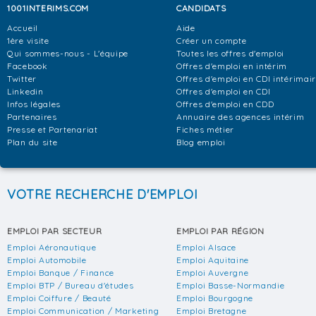
1001INTERIMS.COM
CANDIDATS
Accueil
Aide
1ère visite
Créer un compte
Qui sommes-nous - L'équipe
Toutes les offres d'emploi
Facebook
Offres d'emploi en intérim
Twitter
Offres d'emploi en CDI intérimai
Linkedin
Offres d'emploi en CDI
Infos légales
Offres d'emploi en CDD
Partenaires
Annuaire des agences intérim
Presse et Partenariat
Fiches métier
Plan du site
Blog emploi
VOTRE RECHERCHE D'EMPLOI
EMPLOI PAR SECTEUR
EMPLOI PAR RÉGION
Emploi Aéronautique
Emploi Alsace
Emploi Automobile
Emploi Aquitaine
Emploi Banque / Finance
Emploi Auvergne
Emploi BTP / Bureau d'études
Emploi Basse-Normandie
Emploi Coiffure / Beauté
Emploi Bourgogne
Emploi Communication / Marketing
Emploi Bretagne