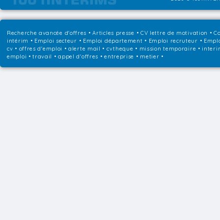
Recherche avancée d'offres
•
Articles presse
•
CV lettre de motivation
•
Co
intérim
•
Emploi secteur
•
Emploi département
•
Emploi recruteur
•
Emplo
cv • offres d'emploi • alerte mail • cvtheque • mission temporaire • interi
emploi • travail • appel d'offres • entreprise • metier •