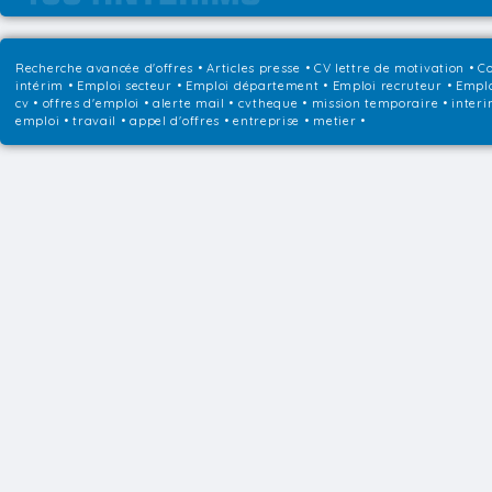
Recherche avancée d'offres
•
Articles presse
•
CV lettre de motivation
•
Co
intérim
•
Emploi secteur
•
Emploi département
•
Emploi recruteur
•
Emplo
cv • offres d'emploi • alerte mail • cvtheque • mission temporaire • interi
emploi • travail • appel d'offres • entreprise • metier •