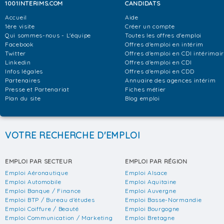
1001INTERIMS.COM
CANDIDATS
Accueil
Aide
1ère visite
Créer un compte
Qui sommes-nous - L'équipe
Toutes les offres d'emploi
Facebook
Offres d'emploi en intérim
Twitter
Offres d'emploi en CDI intérimai
Linkedin
Offres d'emploi en CDI
Infos légales
Offres d'emploi en CDD
Partenaires
Annuaire des agences intérim
Presse et Partenariat
Fiches métier
Plan du site
Blog emploi
VOTRE RECHERCHE D'EMPLOI
EMPLOI PAR SECTEUR
EMPLOI PAR RÉGION
Emploi Aéronautique
Emploi Alsace
Emploi Automobile
Emploi Aquitaine
Emploi Banque / Finance
Emploi Auvergne
Emploi BTP / Bureau d'études
Emploi Basse-Normandie
Emploi Coiffure / Beauté
Emploi Bourgogne
Emploi Communication / Marketing
Emploi Bretagne