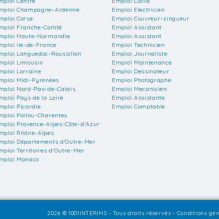
mploi Centre
Emploi Covid
mploi Champagne-Ardenne
Emploi Electricien
mploi Corse
Emploi Couvreur-zingueur
mploi Franche-Comté
Emploi Assistant
mploi Haute-Normandie
Emploi Assistant
mploi Ile-de-France
Emploi Technicien
mploi Languedoc-Roussillon
Emploi Journaliste
mploi Limousin
Emploi Maintenance
mploi Lorraine
Emploi Dessinateur
mploi Midi-Pyrénées
Emploi Photographe
mploi Nord-Pas-de-Calais
Emploi Mecanicien
mploi Pays de la Loire
Emploi Assistante
mploi Picardie
Emploi Comptable
mploi Poitou-Charentes
mploi Provence-Alpes-Côte-d'Azur
mploi Rhône-Alpes
mploi Départements d'Outre-Mer
mploi Territoires d'Outre-Mer
mploi Monaco
2026 © 1001INTERIMS - Tous droits réservés -
Conditions gén