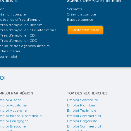
ANDIDATS
AGENCE D'EMPLOI ET INTÉRIM
ide
Services
réer un compte
Créer un compte
outes les offres d'emploi
Espace agence
ffres d'emploi en intérim
Contactez-nous
ffres d'emploi en CDI intérimaire
ffres d'emploi en CDI
ffres d'emploi en CDD
nnuaire des agences intérim
iches métier
log emploi
OI
MPLOI PAR RÉGION
TOP DES RECHERCHES
mploi Alsace
Emploi Secretaire
mploi Aquitaine
Emploi Plombier
mploi Auvergne
Emploi Technicien
mploi Basse-Normandie
Emploi Commercial
mploi Bourgogne
Emploi Frigoriste
mploi Bretagne
Emploi Commercial