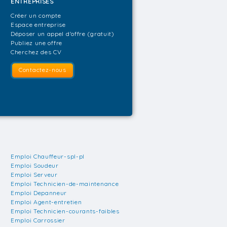
ENTREPRISES
Créer un compte
Espace entreprise
Déposer un appel d'offre (gratuit)
Publiez une offre
Cherchez des CV
Contactez-nous
Emploi Chauffeur-spl-pl
Emploi Soudeur
Emploi Serveur
Emploi Technicien-de-maintenance
Emploi Depanneur
Emploi Agent-entretien
Emploi Technicien-courants-faibles
Emploi Carrossier