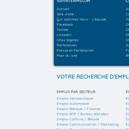
1001INTERIMS.COM
C
Accueil
A
1ère visite
C
Qui sommes-nous - L'équipe
T
Facebook
O
Twitter
O
Linkedin
O
Infos légales
O
Partenaires
A
Presse et Partenariat
F
Plan du site
B
VOTRE RECHERCHE D'EMPL
EMPLOI PAR SECTEUR
E
Emploi Aéronautique
E
Emploi Automobile
E
Emploi Banque / Finance
E
Emploi BTP / Bureau d'études
E
Emploi Coiffure / Beauté
E
Emploi Communication / Marketing
E