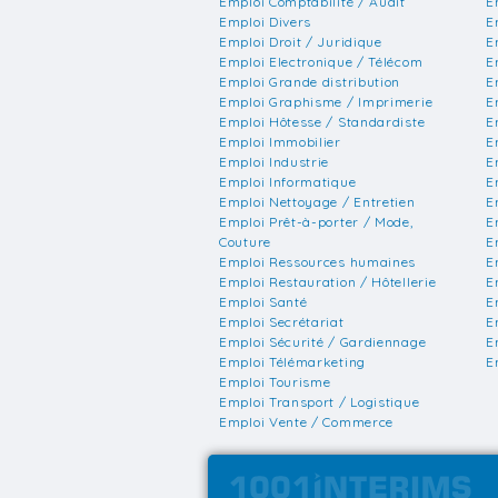
Emploi Comptabilité / Audit
E
Emploi Divers
E
Emploi Droit / Juridique
E
Emploi Electronique / Télécom
E
Emploi Grande distribution
E
Emploi Graphisme / Imprimerie
E
Emploi Hôtesse / Standardiste
E
Emploi Immobilier
E
Emploi Industrie
E
Emploi Informatique
E
Emploi Nettoyage / Entretien
E
Emploi Prêt-à-porter / Mode,
E
Couture
E
Emploi Ressources humaines
E
Emploi Restauration / Hôtellerie
E
Emploi Santé
E
Emploi Secrétariat
E
Emploi Sécurité / Gardiennage
E
Emploi Télémarketing
E
Emploi Tourisme
Emploi Transport / Logistique
Emploi Vente / Commerce