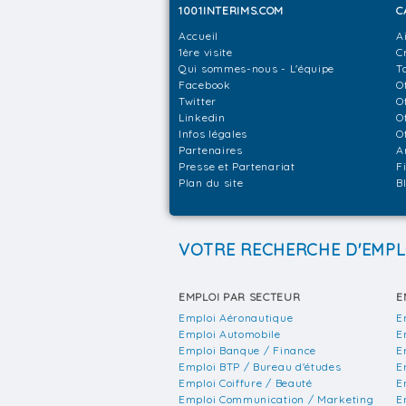
1001INTERIMS.COM
C
Accueil
A
1ère visite
C
Qui sommes-nous - L'équipe
T
Facebook
O
Twitter
O
Linkedin
O
Infos légales
O
Partenaires
A
Presse et Partenariat
F
Plan du site
B
VOTRE RECHERCHE D'EMPL
EMPLOI PAR SECTEUR
E
Emploi Aéronautique
E
Emploi Automobile
E
Emploi Banque / Finance
E
Emploi BTP / Bureau d'études
E
Emploi Coiffure / Beauté
E
Emploi Communication / Marketing
E