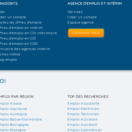
ANDIDATS
AGENCE D'EMPLOI ET INTÉRIM
ide
Services
réer un compte
Créer un compte
outes les offres d'emploi
Espace agence
ffres d'emploi en intérim
Contactez-nous
ffres d'emploi en CDI intérimaire
ffres d'emploi en CDI
ffres d'emploi en CDD
nnuaire des agences intérim
iches métier
log emploi
OI
MPLOI PAR RÉGION
TOP DES RECHERCHES
mploi Alsace
Emploi Assistante
mploi Aquitaine
Emploi Electricien
mploi Auvergne
Emploi Technicien
mploi Basse-Normandie
Emploi Assistant
mploi Bourgogne
Emploi Assistant
mploi Bretagne
Emploi Commercial