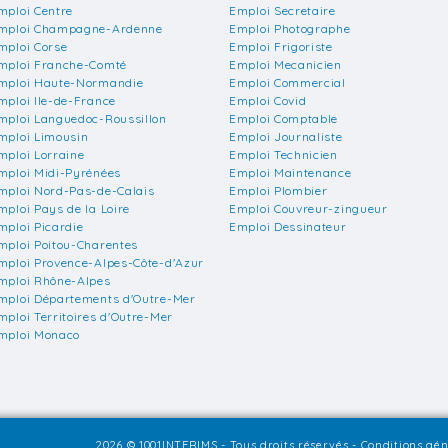
mploi Centre
Emploi Secretaire
mploi Champagne-Ardenne
Emploi Photographe
mploi Corse
Emploi Frigoriste
mploi Franche-Comté
Emploi Mecanicien
mploi Haute-Normandie
Emploi Commercial
mploi Ile-de-France
Emploi Covid
mploi Languedoc-Roussillon
Emploi Comptable
mploi Limousin
Emploi Journaliste
mploi Lorraine
Emploi Technicien
mploi Midi-Pyrénées
Emploi Maintenance
mploi Nord-Pas-de-Calais
Emploi Plombier
mploi Pays de la Loire
Emploi Couvreur-zingueur
mploi Picardie
Emploi Dessinateur
mploi Poitou-Charentes
mploi Provence-Alpes-Côte-d'Azur
mploi Rhône-Alpes
mploi Départements d'Outre-Mer
mploi Territoires d'Outre-Mer
mploi Monaco
2026 © 1001INTERIMS - Tous droits réservés -
Conditions géné