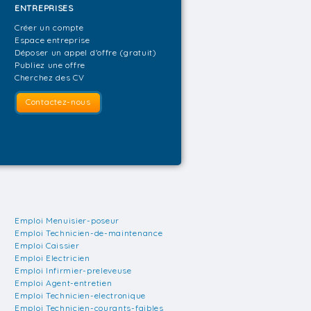
ENTREPRISES
Créer un compte
Espace entreprise
Déposer un appel d'offre (gratuit)
Publiez une offre
Cherchez des CV
Contactez-nous
Emploi Menuisier-poseur
Emploi Technicien-de-maintenance
Emploi Caissier
Emploi Electricien
Emploi Infirmier-preleveuse
Emploi Agent-entretien
Emploi Technicien-electronique
Emploi Technicien-courants-faibles