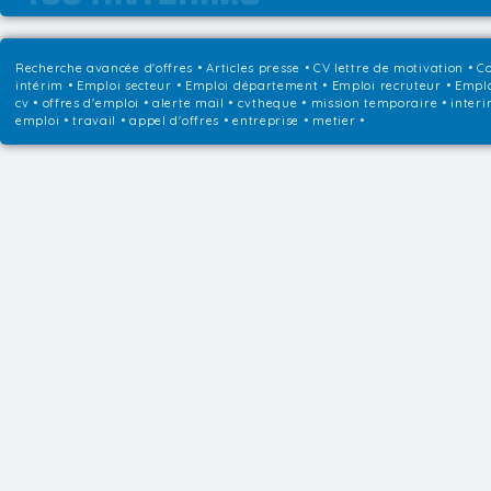
Recherche avancée d'offres
•
Articles presse
•
CV lettre de motivation
•
Co
intérim
•
Emploi secteur
•
Emploi département
•
Emploi recruteur
•
Emplo
cv • offres d'emploi • alerte mail • cvtheque • mission temporaire • interi
emploi • travail • appel d'offres • entreprise • metier •