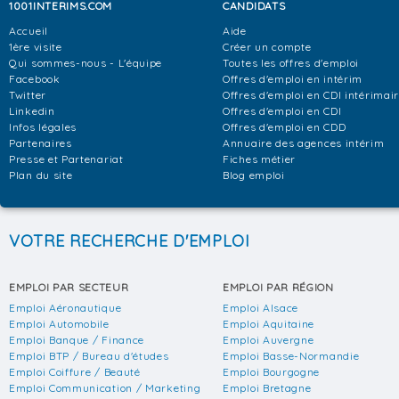
1001INTERIMS.COM
CANDIDATS
Accueil
Aide
1ère visite
Créer un compte
Qui sommes-nous - L'équipe
Toutes les offres d'emploi
Facebook
Offres d'emploi en intérim
Twitter
Offres d'emploi en CDI intérimai
Linkedin
Offres d'emploi en CDI
Infos légales
Offres d'emploi en CDD
Partenaires
Annuaire des agences intérim
Presse et Partenariat
Fiches métier
Plan du site
Blog emploi
VOTRE RECHERCHE D'EMPLOI
EMPLOI PAR SECTEUR
EMPLOI PAR RÉGION
Emploi Aéronautique
Emploi Alsace
Emploi Automobile
Emploi Aquitaine
Emploi Banque / Finance
Emploi Auvergne
Emploi BTP / Bureau d'études
Emploi Basse-Normandie
Emploi Coiffure / Beauté
Emploi Bourgogne
Emploi Communication / Marketing
Emploi Bretagne