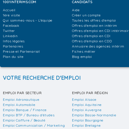
1001INTERIMS.COM
CANDIDATS
Accueil
Aide
1ère visite
Créer un compte
Qui sommes-nous - L'équipe
Toutes les offres d'emploi
Facebook
Offres d'emploi en intérim
Twitter
Offres d'emploi en CDI intérimai
Linkedin
Offres d'emploi en CDI
Infos légales
Offres d'emploi en CDD
Partenaires
Annuaire des agences intérim
Presse et Partenariat
Fiches métier
Plan du site
Blog emploi
VOTRE RECHERCHE D'EMPLOI
EMPLOI PAR SECTEUR
EMPLOI PAR RÉGION
Emploi Aéronautique
Emploi Alsace
Emploi Automobile
Emploi Aquitaine
Emploi Banque / Finance
Emploi Auvergne
Emploi BTP / Bureau d'études
Emploi Basse-Normandie
Emploi Coiffure / Beauté
Emploi Bourgogne
Emploi Communication / Marketing
Emploi Bretagne