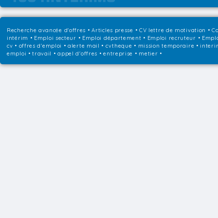
Recherche avancée d'offres
•
Articles presse
•
CV lettre de motivation
•
Co
intérim
•
Emploi secteur
•
Emploi département
•
Emploi recruteur
•
Emplo
cv • offres d'emploi • alerte mail • cvtheque • mission temporaire • interi
emploi • travail • appel d'offres • entreprise • metier •