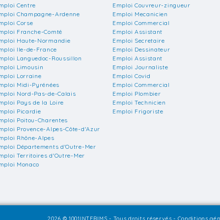
mploi Centre
Emploi Couvreur-zingueur
mploi Champagne-Ardenne
Emploi Mecanicien
mploi Corse
Emploi Commercial
mploi Franche-Comté
Emploi Assistant
mploi Haute-Normandie
Emploi Secretaire
mploi Ile-de-France
Emploi Dessinateur
mploi Languedoc-Roussillon
Emploi Assistant
mploi Limousin
Emploi Journaliste
mploi Lorraine
Emploi Covid
mploi Midi-Pyrénées
Emploi Commercial
mploi Nord-Pas-de-Calais
Emploi Plombier
mploi Pays de la Loire
Emploi Technicien
mploi Picardie
Emploi Frigoriste
mploi Poitou-Charentes
mploi Provence-Alpes-Côte-d'Azur
mploi Rhône-Alpes
mploi Départements d'Outre-Mer
mploi Territoires d'Outre-Mer
mploi Monaco
2026 © 1001INTERIMS - Tous droits réservés -
Conditions gén