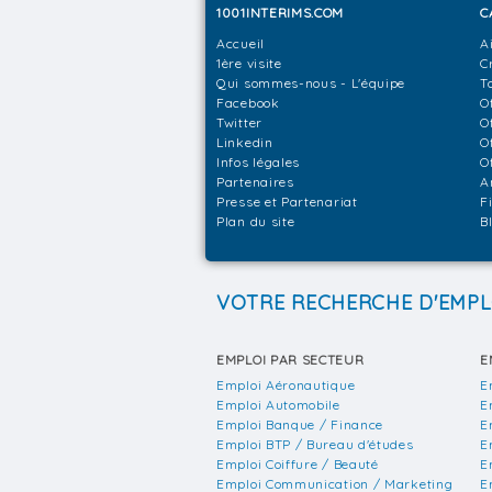
1001INTERIMS.COM
C
Accueil
A
1ère visite
C
Qui sommes-nous - L'équipe
T
Facebook
O
Twitter
O
Linkedin
O
Infos légales
O
Partenaires
A
Presse et Partenariat
F
Plan du site
B
VOTRE RECHERCHE D'EMPL
EMPLOI PAR SECTEUR
E
Emploi Aéronautique
E
Emploi Automobile
E
Emploi Banque / Finance
E
Emploi BTP / Bureau d'études
E
Emploi Coiffure / Beauté
E
Emploi Communication / Marketing
E