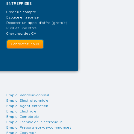
ENTREPRISES
Créer un compte
Espace entreprise
Déposer un appel d'offre (gratuit)
Publiez une offre
Cherchez des CV
Contactez-nous
Emploi Vendeur-conseil
Emploi Electrotechnicien
Emploi Agent-entretien
Emploi Electricien
Emploi Comptable
Emploi Technicien-electronique
Emploi Preparateur-de-commandes
Emploi Couvreur