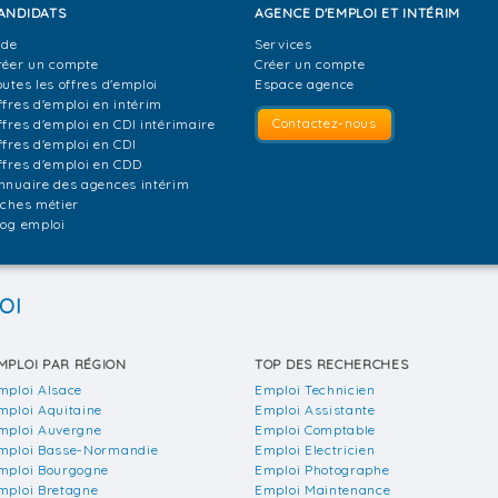
ANDIDATS
AGENCE D'EMPLOI ET INTÉRIM
ide
Services
réer un compte
Créer un compte
outes les offres d'emploi
Espace agence
ffres d'emploi en intérim
Contactez-nous
ffres d'emploi en CDI intérimaire
ffres d'emploi en CDI
ffres d'emploi en CDD
nnuaire des agences intérim
iches métier
log emploi
OI
MPLOI PAR RÉGION
TOP DES RECHERCHES
mploi Alsace
Emploi Technicien
mploi Aquitaine
Emploi Assistante
mploi Auvergne
Emploi Comptable
mploi Basse-Normandie
Emploi Electricien
mploi Bourgogne
Emploi Photographe
mploi Bretagne
Emploi Maintenance