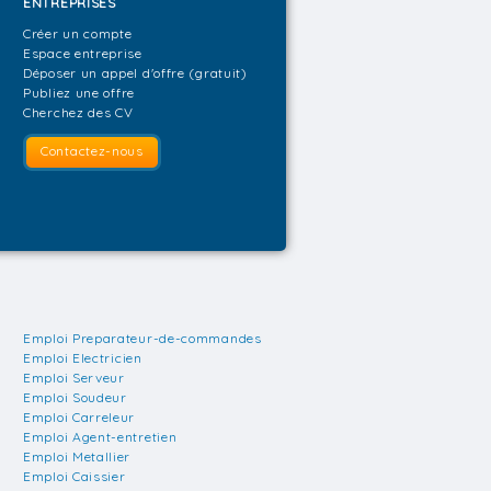
ENTREPRISES
Créer un compte
Espace entreprise
Déposer un appel d'offre (gratuit)
Publiez une offre
Cherchez des CV
Contactez-nous
Emploi Preparateur-de-commandes
Emploi Electricien
Emploi Serveur
Emploi Soudeur
Emploi Carreleur
Emploi Agent-entretien
Emploi Metallier
Emploi Caissier