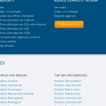
ANDIDATS
AGENCE D'EMPLOI ET INTÉRIM
ide
Services
réer un compte
Créer un compte
outes les offres d'emploi
Espace agence
ffres d'emploi en intérim
Contactez-nous
ffres d'emploi en CDI intérimaire
ffres d'emploi en CDI
ffres d'emploi en CDD
nnuaire des agences intérim
iches métier
log emploi
OI
MPLOI PAR RÉGION
TOP DES RECHERCHES
mploi Alsace
Emploi Dessinateur
mploi Aquitaine
Emploi Journaliste
mploi Auvergne
Emploi Electricien
mploi Basse-Normandie
Emploi Mecanicien
mploi Bourgogne
Emploi Commercial
mploi Bretagne
Emploi Commercial