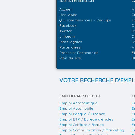
1001INTERIMS.COM
C
Accueil
A
1ère visite
C
Qui sommes-nous - L'équipe
T
Facebook
O
Twitter
O
Linkedin
O
Infos légales
O
Partenaires
A
Presse et Partenariat
F
Plan du site
B
VOTRE RECHERCHE D'EMPL
EMPLOI PAR SECTEUR
E
Emploi Aéronautique
E
Emploi Automobile
E
Emploi Banque / Finance
E
Emploi BTP / Bureau d'études
E
Emploi Coiffure / Beauté
E
Emploi Communication / Marketing
E