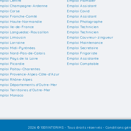
mploi Centre
Emploi Plombier
mploi Champagne-Ardenne
Emploi Assistant
mploi Corse
Emploi Covid
mploi Franche-Comté
Emploi Assistant
mploi Haute-Normandie
Emploi Photographe
mploi Ile-de-France
Emploi Technicien
mploi Languedoc-Roussillon
Emploi Technicien
mploi Limousin
Emploi Couvreur-zingueur
mploi Lorraine
Emploi Maintenance
mploi Midi-Pyrénées
Emploi Secretaire
mploi Nord-Pas-de-Calais
Emploi Frigoriste
mploi Pays de la Loire
Emploi Assistante
mploi Picardie
Emploi Comptable
mploi Poitou-Charentes
mploi Provence-Alpes-Côte-d'Azur
mploi Rhône-Alpes
mploi Départements d'Outre-Mer
mploi Territoires d'Outre-Mer
mploi Monaco
2026 © 1001INTERIMS - Tous droits réservés -
Conditions géné