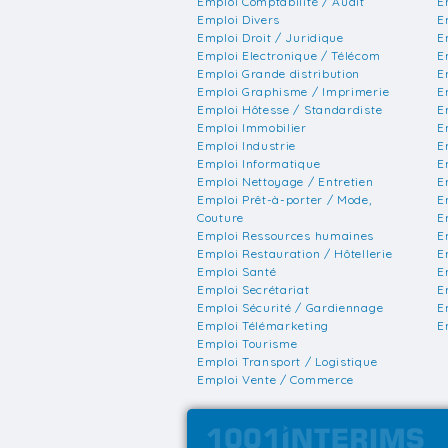
Emploi Comptabilité / Audit
E
Emploi Divers
E
Emploi Droit / Juridique
E
Emploi Electronique / Télécom
E
Emploi Grande distribution
E
Emploi Graphisme / Imprimerie
E
Emploi Hôtesse / Standardiste
E
Emploi Immobilier
E
Emploi Industrie
E
Emploi Informatique
E
Emploi Nettoyage / Entretien
E
Emploi Prêt-à-porter / Mode,
E
Couture
E
Emploi Ressources humaines
E
Emploi Restauration / Hôtellerie
E
Emploi Santé
E
Emploi Secrétariat
E
Emploi Sécurité / Gardiennage
E
Emploi Télémarketing
E
Emploi Tourisme
Emploi Transport / Logistique
Emploi Vente / Commerce