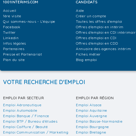
1001INTERIMS.COM
CANDIDATS
Accueil
Aide
1ère visite
Créer un compte
Qui sommes-nous - L'équipe
Toutes les offres d'emploi
Facebook
Offres d'emploi en intérim
Twitter
Offres d'emploi en CDI intérimai
Linkedin
Offres d'emploi en CDI
Infos légales
Offres d'emploi en CDD
Partenaires
Annuaire des agences intérim
Presse et Partenariat
Fiches métier
Plan du site
Blog emploi
VOTRE RECHERCHE D'EMPLOI
EMPLOI PAR SECTEUR
EMPLOI PAR RÉGION
Emploi Aéronautique
Emploi Alsace
Emploi Automobile
Emploi Aquitaine
Emploi Banque / Finance
Emploi Auvergne
Emploi BTP / Bureau d'études
Emploi Basse-Normandie
Emploi Coiffure / Beauté
Emploi Bourgogne
Emploi Communication / Marketing
Emploi Bretagne