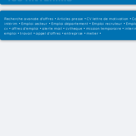
Recherche avancée d'offres
•
Articles presse
•
CV lettre de motivation
•
Co
intérim
•
Emploi secteur
•
Emploi département
•
Emploi recruteur
•
Emplo
cv • offres d'emploi • alerte mail • cvtheque • mission temporaire • interi
emploi • travail • appel d'offres • entreprise • metier •