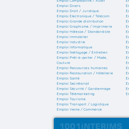
Emploi Comptabilité / Audit
E
Emploi Divers
E
Emploi Droit / Juridique
E
Emploi Electronique / Télécom
E
Emploi Grande distribution
E
Emploi Graphisme / Imprimerie
E
Emploi Hôtesse / Standardiste
E
Emploi Immobilier
E
Emploi Industrie
E
Emploi Informatique
E
Emploi Nettoyage / Entretien
E
Emploi Prêt-à-porter / Mode,
E
Couture
E
Emploi Ressources humaines
E
Emploi Restauration / Hôtellerie
E
Emploi Santé
E
Emploi Secrétariat
E
Emploi Sécurité / Gardiennage
E
Emploi Télémarketing
E
Emploi Tourisme
Emploi Transport / Logistique
Emploi Vente / Commerce