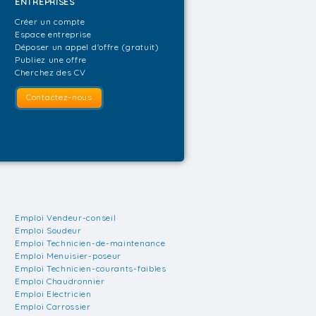
ENTREPRISES
Créer un compte
Espace entreprise
Déposer un appel d'offre (gratuit)
Publiez une offre
Cherchez des CV
Contactez-nous
Emploi Vendeur-conseil
Emploi Soudeur
Emploi Technicien-de-maintenance
Emploi Menuisier-poseur
Emploi Technicien-courants-faibles
Emploi Chaudronnier
Emploi Electricien
Emploi Carrossier