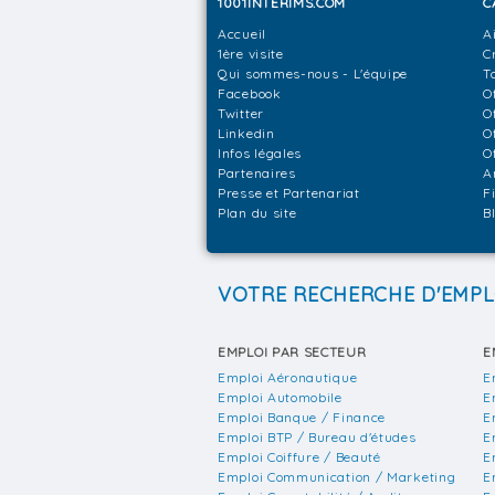
1001INTERIMS.COM
C
Accueil
A
1ère visite
C
Qui sommes-nous - L'équipe
T
Facebook
O
Twitter
O
Linkedin
O
Infos légales
O
Partenaires
A
Presse et Partenariat
F
Plan du site
B
VOTRE RECHERCHE D'EMPL
EMPLOI PAR SECTEUR
E
Emploi Aéronautique
E
Emploi Automobile
E
Emploi Banque / Finance
E
Emploi BTP / Bureau d'études
E
Emploi Coiffure / Beauté
E
Emploi Communication / Marketing
E