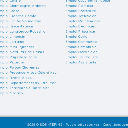
mploi Centre
Emploi Couvreur-zingueur
mploi Champagne-Ardenne
Emploi Plombier
mploi Corse
Emploi Secretaire
mploi Franche-Comté
Emploi Technicien
mploi Haute-Normandie
Emploi Maintenance
mploi Ile-de-France
Emploi Electricien
mploi Languedoc-Roussillon
Emploi Frigoriste
mploi Limousin
Emploi Covid
mploi Lorraine
Emploi Commercial
mploi Midi-Pyrénées
Emploi Comptable
mploi Nord-Pas-de-Calais
Emploi Mecanicien
mploi Pays de la Loire
Emploi Journaliste
mploi Picardie
Emploi Assistante
mploi Poitou-Charentes
mploi Provence-Alpes-Côte-d'Azur
mploi Rhône-Alpes
mploi Départements d'Outre-Mer
mploi Territoires d'Outre-Mer
mploi Monaco
2026 © 1001INTERIMS - Tous droits réservés -
Conditions géné