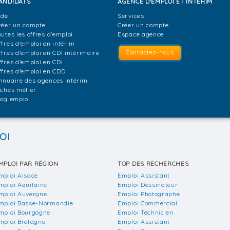
ANDIDATS
AGENCE D'EMPLOI ET INTÉRIM
ide
Services
réer un compte
Créer un compte
outes les offres d'emploi
Espace agence
ffres d'emploi en intérim
Contactez-nous
ffres d'emploi en CDI intérimaire
ffres d'emploi en CDI
ffres d'emploi en CDD
nnuaire des agences intérim
iches métier
log emploi
OI
MPLOI PAR RÉGION
TOP DES RECHERCHES
mploi Alsace
Emploi Assistant
mploi Aquitaine
Emploi Dessinateur
mploi Auvergne
Emploi Photographe
mploi Basse-Normandie
Emploi Commercial
mploi Bourgogne
Emploi Technicien
mploi Bretagne
Emploi Assistant