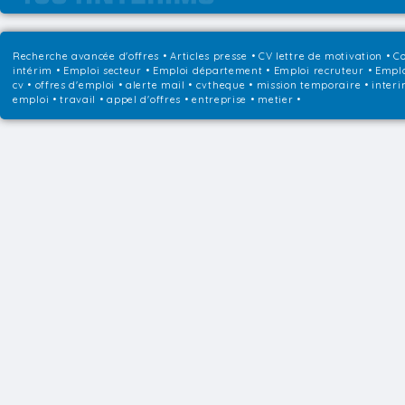
Recherche avancée d'offres
•
Articles presse
•
CV lettre de motivation
•
Co
intérim
•
Emploi secteur
•
Emploi département
•
Emploi recruteur
•
Emplo
cv • offres d'emploi • alerte mail • cvtheque • mission temporaire • interi
emploi • travail • appel d'offres • entreprise • metier •