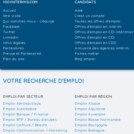
1001INTERIMS.COM
CANDIDATS
Accueil
Aide
1ère visite
Créer un compte
Qui sommes-nous - L'équipe
Toutes les offres d'emploi
Facebook
Offres d'emploi en intérim
Twitter
Offres d'emploi en CDI intérimai
Linkedin
Offres d'emploi en CDI
Infos légales
Offres d'emploi en CDD
Partenaires
Annuaire des agences intérim
Presse et Partenariat
Fiches métier
Plan du site
Blog emploi
VOTRE RECHERCHE D'EMPLOI
EMPLOI PAR SECTEUR
EMPLOI PAR RÉGION
Emploi Aéronautique
Emploi Alsace
Emploi Automobile
Emploi Aquitaine
Emploi Banque / Finance
Emploi Auvergne
Emploi BTP / Bureau d'études
Emploi Basse-Normandie
Emploi Coiffure / Beauté
Emploi Bourgogne
Emploi Communication / Marketing
Emploi Bretagne