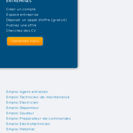
ENTREPRISES
Créer un compte
Espace entreprise
Déposer un appel d'offre (gratuit)
Publiez une offre
Cherchez des CV
Contactez-nous
Emploi Agent-entretien
Emploi Technicien-de-maintenance
Emploi Electricien
Emploi Depanneur
Emploi Soudeur
Emploi Preparateur-de-commandes
Emploi Electrotechnicien
Emploi Metallier