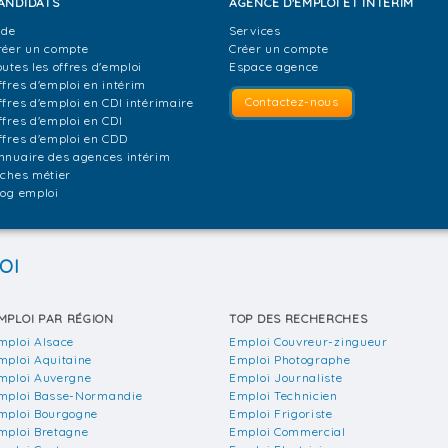
ANDIDATS
AGENCE D'EMPLOI ET INTÉRIM
ide
Services
réer un compte
Créer un compte
outes les offres d'emploi
Espace agence
ffres d'emploi en intérim
Contactez-nous
ffres d'emploi en CDI intérimaire
ffres d'emploi en CDI
ffres d'emploi en CDD
nnuaire des agences intérim
iches métier
log emploi
OI
MPLOI PAR RÉGION
TOP DES RECHERCHES
mploi Alsace
Emploi Couvreur-zingueur
mploi Aquitaine
Emploi Photographe
mploi Auvergne
Emploi Journaliste
mploi Basse-Normandie
Emploi Technicien
mploi Bourgogne
Emploi Frigoriste
mploi Bretagne
Emploi Commercial