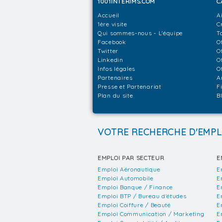
1001INTERIMS.COM
C
Accueil
A
1ère visite
C
Qui sommes-nous - L'équipe
T
Facebook
O
Twitter
O
Linkedin
O
Infos légales
O
Partenaires
A
Presse et Partenariat
F
Plan du site
B
VOTRE RECHERCHE D'EMPL
EMPLOI PAR SECTEUR
E
Emploi Aéronautique
E
Emploi Automobile
E
Emploi Banque / Finance
E
Emploi BTP / Bureau d'études
E
Emploi Coiffure / Beauté
E
Emploi Communication / Marketing
E