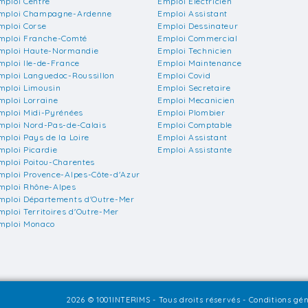
mploi Centre
Emploi Electricien
mploi Champagne-Ardenne
Emploi Assistant
mploi Corse
Emploi Dessinateur
mploi Franche-Comté
Emploi Commercial
mploi Haute-Normandie
Emploi Technicien
mploi Ile-de-France
Emploi Maintenance
mploi Languedoc-Roussillon
Emploi Covid
mploi Limousin
Emploi Secretaire
mploi Lorraine
Emploi Mecanicien
mploi Midi-Pyrénées
Emploi Plombier
mploi Nord-Pas-de-Calais
Emploi Comptable
mploi Pays de la Loire
Emploi Assistant
mploi Picardie
Emploi Assistante
mploi Poitou-Charentes
mploi Provence-Alpes-Côte-d'Azur
mploi Rhône-Alpes
mploi Départements d'Outre-Mer
mploi Territoires d'Outre-Mer
mploi Monaco
2026 © 1001INTERIMS - Tous droits réservés -
Conditions gén