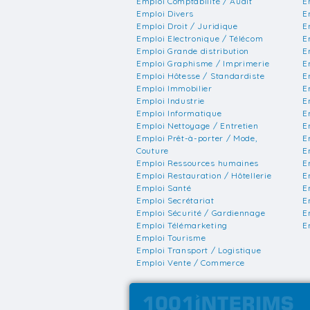
Emploi Comptabilité / Audit
E
Emploi Divers
E
Emploi Droit / Juridique
E
Emploi Electronique / Télécom
E
Emploi Grande distribution
E
Emploi Graphisme / Imprimerie
E
Emploi Hôtesse / Standardiste
E
Emploi Immobilier
E
Emploi Industrie
E
Emploi Informatique
E
Emploi Nettoyage / Entretien
E
Emploi Prêt-à-porter / Mode,
E
Couture
E
Emploi Ressources humaines
E
Emploi Restauration / Hôtellerie
E
Emploi Santé
E
Emploi Secrétariat
E
Emploi Sécurité / Gardiennage
E
Emploi Télémarketing
E
Emploi Tourisme
Emploi Transport / Logistique
Emploi Vente / Commerce