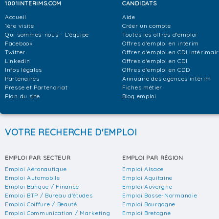
1001INTERIMS.COM
CANDIDATS
Accueil
Aide
1ère visite
Créer un compte
Qui sommes-nous - L'équipe
Toutes les offres d'emploi
Facebook
Offres d'emploi en intérim
Twitter
Offres d'emploi en CDI intérimai
Linkedin
Offres d'emploi en CDI
Infos légales
Offres d'emploi en CDD
Partenaires
Annuaire des agences intérim
Presse et Partenariat
Fiches métier
Plan du site
Blog emploi
VOTRE RECHERCHE D'EMPLOI
EMPLOI PAR SECTEUR
EMPLOI PAR RÉGION
Emploi Aéronautique
Emploi Alsace
Emploi Automobile
Emploi Aquitaine
Emploi Banque / Finance
Emploi Auvergne
Emploi BTP / Bureau d'études
Emploi Basse-Normandie
Emploi Coiffure / Beauté
Emploi Bourgogne
Emploi Communication / Marketing
Emploi Bretagne