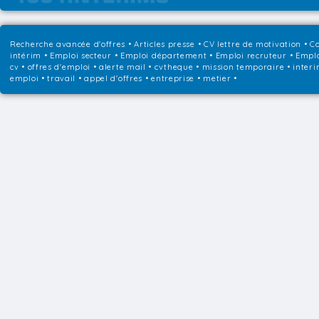
Recherche avancée d'offres
•
Articles presse
•
CV lettre de motivation
•
Co
intérim
•
Emploi secteur
•
Emploi département
•
Emploi recruteur
•
Emplo
cv • offres d'emploi • alerte mail • cvtheque • mission temporaire • interi
emploi • travail • appel d'offres • entreprise • metier •