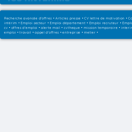
Recherche avancée d'offres
•
Articles presse
•
CV lettre de motivation
•
Co
intérim
•
Emploi secteur
•
Emploi département
•
Emploi recruteur
•
Emplo
cv • offres d'emploi • alerte mail • cvtheque • mission temporaire • interi
emploi • travail • appel d'offres • entreprise • metier •