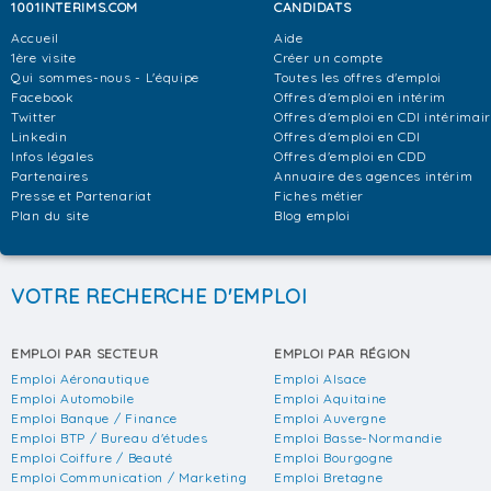
1001INTERIMS.COM
CANDIDATS
Accueil
Aide
1ère visite
Créer un compte
Qui sommes-nous - L'équipe
Toutes les offres d'emploi
Facebook
Offres d'emploi en intérim
Twitter
Offres d'emploi en CDI intérimai
Linkedin
Offres d'emploi en CDI
Infos légales
Offres d'emploi en CDD
Partenaires
Annuaire des agences intérim
Presse et Partenariat
Fiches métier
Plan du site
Blog emploi
VOTRE RECHERCHE D'EMPLOI
EMPLOI PAR SECTEUR
EMPLOI PAR RÉGION
Emploi Aéronautique
Emploi Alsace
Emploi Automobile
Emploi Aquitaine
Emploi Banque / Finance
Emploi Auvergne
Emploi BTP / Bureau d'études
Emploi Basse-Normandie
Emploi Coiffure / Beauté
Emploi Bourgogne
Emploi Communication / Marketing
Emploi Bretagne