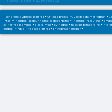
Recherche avancée d'offres
•
Articles presse
•
CV lettre de motivation
•
Co
intérim
•
Emploi secteur
•
Emploi département
•
Emploi recruteur
•
Emplo
cv • offres d'emploi • alerte mail • cvtheque • mission temporaire • interi
emploi • travail • appel d'offres • entreprise • metier •