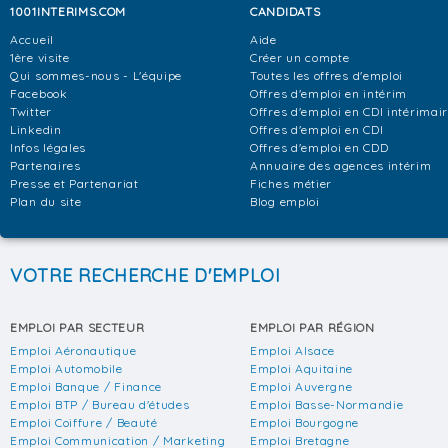
1001INTERIMS.COM
CANDIDATS
Accueil
Aide
1ère visite
Créer un compte
Qui sommes-nous - L'équipe
Toutes les offres d'emploi
Facebook
Offres d'emploi en intérim
Twitter
Offres d'emploi en CDI intérimai
Linkedin
Offres d'emploi en CDI
Infos légales
Offres d'emploi en CDD
Partenaires
Annuaire des agences intérim
Presse et Partenariat
Fiches métier
Plan du site
Blog emploi
VOTRE RECHERCHE D'EMPLOI
EMPLOI PAR SECTEUR
EMPLOI PAR RÉGION
Emploi Aéronautique
Emploi Alsace
Emploi Automobile
Emploi Aquitaine
Emploi Banque / Finance
Emploi Auvergne
Emploi BTP / Bureau d'études
Emploi Basse-Normandie
Emploi Coiffure / Beauté
Emploi Bourgogne
Emploi Communication / Marketing
Emploi Bretagne