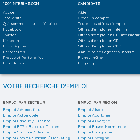
1001INTERIMS.COM
CANDIDATS
Accueil
Aide
1ère visite
Créer un compte
Qui sommes-nous - L'équipe
Toutes les offres d'emploi
Facebook
Offres d'emploi en intérim
Twitter
Offres d'emploi en CDI intérimai
Linkedin
Offres d'emploi en CDI
Infos légales
Offres d'emploi en CDD
Partenaires
Annuaire des agences intérim
Presse et Partenariat
Fiches métier
Plan du site
Blog emploi
VOTRE RECHERCHE D'EMPLOI
EMPLOI PAR SECTEUR
EMPLOI PAR RÉGION
Emploi Aéronautique
Emploi Alsace
Emploi Automobile
Emploi Aquitaine
Emploi Banque / Finance
Emploi Auvergne
Emploi BTP / Bureau d'études
Emploi Basse-Normandie
Emploi Coiffure / Beauté
Emploi Bourgogne
Emploi Communication / Marketing
Emploi Bretagne