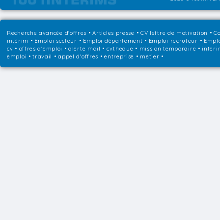
Recherche avancée d'offres
•
Articles presse
•
CV lettre de motivation
•
Co
intérim
•
Emploi secteur
•
Emploi département
•
Emploi recruteur
•
Emplo
cv • offres d'emploi • alerte mail • cvtheque • mission temporaire • interi
emploi • travail • appel d'offres • entreprise • metier •