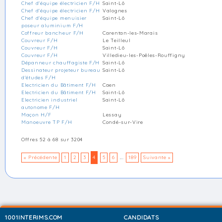
Chef d'équipe électricien F/H
Saint-Lô
Chef d'équipe électricien F/H
Valognes
Chef d'équipe menuisier
Saint-Lô
poseur aluminium F/H
Coffreur bancheur F/H
Carentan-les-Marais
Couvreur F/H
Le Teilleul
Couvreur F/H
Saint-Lô
Couvreur F/H
Villedieu-les-Poêles-Rouffigny
Dépanneur chauffagiste F/H
Saint-Lô
Dessinateur projeteur bureau
Saint-Lô
d'études F/H
Electricien du Bâtiment F/H
Caen
Electricien du Bâtiment F/H
Saint-Lô
Electricien industriel
Saint-Lô
autonome F/H
Maçon H/F
Lessay
Manoeuvre TP F/H
Condé-sur-Vire
Offres 52 à 68 sur 3204
« Précédente
1
2
3
4
5
6
...
189
Suivante »
1001INTERIMS.COM
CANDIDATS