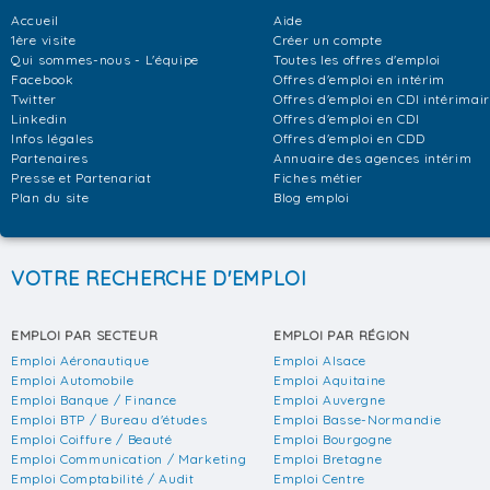
Accueil
Aide
1ère visite
Créer un compte
Qui sommes-nous - L'équipe
Toutes les offres d'emploi
Facebook
Offres d'emploi en intérim
Twitter
Offres d'emploi en CDI intérimai
Linkedin
Offres d'emploi en CDI
Infos légales
Offres d'emploi en CDD
Partenaires
Annuaire des agences intérim
Presse et Partenariat
Fiches métier
Plan du site
Blog emploi
VOTRE RECHERCHE D'EMPLOI
EMPLOI PAR SECTEUR
EMPLOI PAR RÉGION
Emploi Aéronautique
Emploi Alsace
Emploi Automobile
Emploi Aquitaine
Emploi Banque / Finance
Emploi Auvergne
Emploi BTP / Bureau d'études
Emploi Basse-Normandie
Emploi Coiffure / Beauté
Emploi Bourgogne
Emploi Communication / Marketing
Emploi Bretagne
Emploi Comptabilité / Audit
Emploi Centre