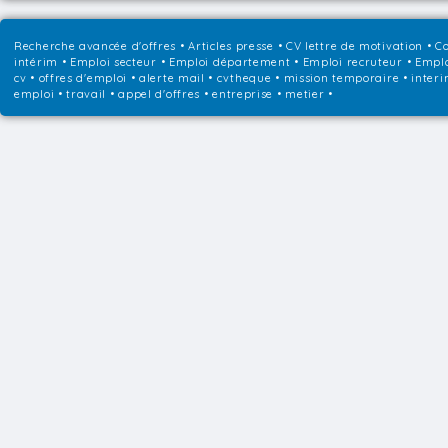
Recherche avancée d'offres
•
Articles presse
•
CV lettre de motivation
•
Co
intérim
•
Emploi secteur
•
Emploi département
•
Emploi recruteur
•
Emplo
cv • offres d'emploi • alerte mail • cvtheque • mission temporaire • interi
emploi • travail • appel d'offres • entreprise • metier •