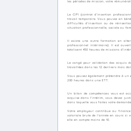
les périodes de mission, votre rémunérat
Le CIPI (contrat d’insertion professio
travail temporaire. Vous pouvez en bén
difficultés d’insertion ou de réinsert
situation professionnelle, sociale ou fami
Il existe une autre formation en alte
professionnel intérimaire). Il est ouver
totalisent 450 heures de missions d’int
Le congé pour validation des acquis de
travaillées dans les 12 derniers mois d
Vous pouvez également prétendre à un en
200 heures dans une ETT.
Un bilan de compétences vous est acces
acquise dans l’intérim, vous devez just
dans laquelle vous faites votre demande
Votre employeur contribue au finance
salariale brute de l’année en cours si v
elle en compte moins de 10.