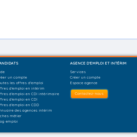
ANDIDATS
AGENCE D'EMPLOI ET INTÉRIM
ide
Services
réer un compte
Créer un compte
outes les offres d'emploi
Espace agence
ffres d'emploi en intérim
Contactez-nous
ffres d'emploi en CDI intérimaire
ffres d'emploi en CDI
ffres d'emploi en CDD
nnuaire des agences intérim
iches métier
log emploi