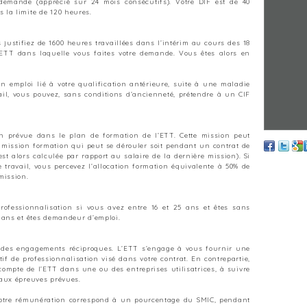
 demande (apprécié sur 24 mois consécutifs). Votre DIF est de 40
 la limite de 120 heures.
justifiez de 1600 heures travaillées dans l’intérim au cours des 18
’ETT dans laquelle vous faites votre demande. Vous êtes alors en
n emploi lié à votre qualification antérieure, suite à une maladie
ail, vous pouvez, sans conditions d’ancienneté, prétendre à un CIF
n prévue dans le plan de formation de l’ETT. Cette mission peut
e mission formation qui peut se dérouler soit pendant un contrat de
t alors calculée par rapport au salaire de la dernière mission). Si
 travail, vous percevez l’allocation formation équivalente à 50% de
mission.
ofessionnalisation si vous avez entre 16 et 25 ans et êtes sans
6 ans et êtes demandeur d’emploi.
é des engagements réciproques. L’ETT s’engage à vous fournir une
tif de professionnalisation visé dans votre contrat. En contrepartie,
compte de l’ETT dans une ou des entreprises utilisatrices, à suivre
 aux épreuves prévues.
 votre rémunération correspond à un pourcentage du SMIC, pendant