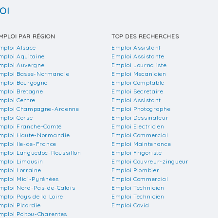
OI
MPLOI PAR RÉGION
TOP DES RECHERCHES
mploi Alsace
Emploi Assistant
mploi Aquitaine
Emploi Assistante
mploi Auvergne
Emploi Journaliste
mploi Basse-Normandie
Emploi Mecanicien
mploi Bourgogne
Emploi Comptable
mploi Bretagne
Emploi Secretaire
mploi Centre
Emploi Assistant
mploi Champagne-Ardenne
Emploi Photographe
mploi Corse
Emploi Dessinateur
mploi Franche-Comté
Emploi Electricien
mploi Haute-Normandie
Emploi Commercial
mploi Ile-de-France
Emploi Maintenance
mploi Languedoc-Roussillon
Emploi Frigoriste
mploi Limousin
Emploi Couvreur-zingueur
mploi Lorraine
Emploi Plombier
mploi Midi-Pyrénées
Emploi Commercial
mploi Nord-Pas-de-Calais
Emploi Technicien
mploi Pays de la Loire
Emploi Technicien
mploi Picardie
Emploi Covid
mploi Poitou-Charentes