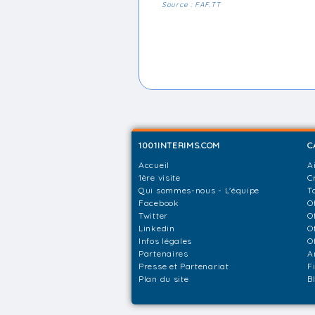
Source : FAF.TT
1001INTERIMS.COM
C
Accueil
A
1ère visite
C
Qui sommes-nous - L'équipe
T
Facebook
O
Twitter
O
Linkedin
O
Infos légales
O
Partenaires
A
Presse et Partenariat
F
Plan du site
B