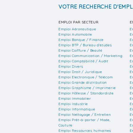
VOTRE RECHERCHE D'EMPL
EMPLOI PAR SECTEUR
E
Emploi Aéronautique
E
Emploi Automobile
E
Emploi Banque / Finance
E
Emploi BTP / Bureau d'études
E
Emploi Coiffure / Beauté
E
Emploi Communication / Marketing
E
Emploi Comptabilité / Audit
E
Emploi Divers
E
Emploi Droit / Juridique
E
Emploi Electronique / Télécom
E
Emploi Grande distribution
E
Emploi Graphisme / Imprimerie
E
Emploi Hôtesse / Standardiste
E
Emploi Immobilier
E
Emploi Industrie
E
Emploi Informatique
E
Emploi Nettoyage / Entretien
E
Emploi Prêt-à-porter / Mode,
E
Couture
E
Emploi Ressources humaines
E