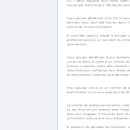
l’ETT dans laquelle vous faites votre
heures par tranche de 2 700 heures dans
Vous pouvez bénéficier d’un CIF si vous 
derniers mois, dont 600 heures dans l
contrat de mission formation.
Si vous êtes devenu inapte à occuper u
professionnelle ou un accident du trav
reconversion.
Vous pouvez bénéficier d’une formatio
s’inscrire dans le cadre d’un contrat d
mission suspendu (votre rémunération es
votre formation s’effectue hors temps de
la rémunération nette de votre dernière 
Vous pouvez conclure un contrat de pr
qualification ou si vous avez plus de 2
Le contrat de professionnalisation cré
ou des missions en relation avec l’objec
vous vous engagez à travailler pour le 
la formation prévue et à vous présenter
Si pendant les périodes de formation,