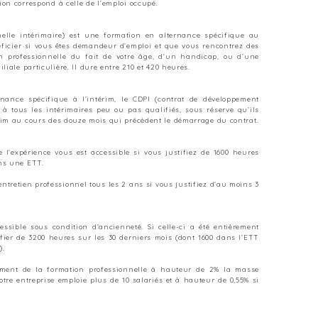
ion correspond à celle de l’emploi occupé.
nnelle intérimaire) est une formation en alternance spécifique au
éficier si vous êtes demandeur d’emploi et que vous rencontrez des
ion professionnelle du fait de votre âge, d’un handicap, ou d’une
liale particulière. Il dure entre 210 et 420 heures.
rnance spécifique à l’intérim, le CDPI (contrat de développement
t à tous les intérimaires peu ou pas qualifiés, sous réserve qu’ils
érim au cours des douze mois qui précèdent le démarrage du contrat.
 l’expérience vous est accessible si vous justifiez de 1600 heures
ans une ETT.
tretien professionnel tous les 2 ans si vous justifiez d’au moins 3
sible sous condition d’ancienneté. Si celle-ci a été entièrement
ifier de 3200 heures sur les 30 derniers mois (dont 1600 dans l’ETT
).
ment de la formation professionnelle à hauteur de 2% la masse
otre entreprise emploie plus de 10 salariés et à hauteur de 0,55% si