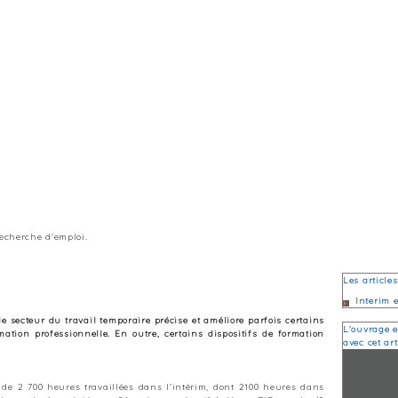
echerche d'emploi.
Les article
Interim 
e secteur du travail temporaire précise et améliore parfois certains
L'ouvrage e
ation professionnelle. En outre, certains dispositifs de formation
avec cet art
z de 2 700 heures travaillées dans l’intérim, dont 2100 heures dans