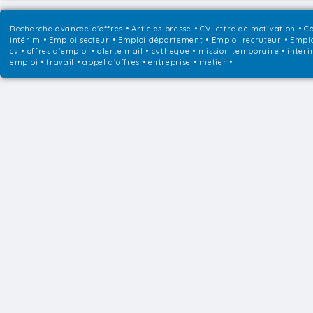
Recherche avancée d'offres
•
Articles presse
•
CV lettre de motivation
•
Co
intérim
•
Emploi secteur
•
Emploi département
•
Emploi recruteur
•
Emplo
cv • offres d'emploi • alerte mail • cvtheque • mission temporaire • interi
emploi • travail • appel d'offres • entreprise • metier •