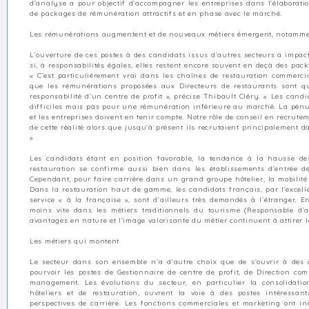
d’analyse a pour objectif d’accompagner les entreprises dans l’élaboratio
de packages de rémunération attractifs et en phase avec le marché.
Les rémunérations augmentent et de nouveaux métiers émergent, notamme
L’ouverture de ces postes à des candidats issus d’autres secteurs a impa
si, à responsabilités égales, elles restent encore souvent en deçà des pac
« C’est particulièrement vrai dans les chaînes de restauration commerci
que les rémunérations proposées aux Directeurs de restaurants sont qu
responsabilité d’un centre de profit », précise Thibault Cléry. « Les candi
difficiles mais pas pour une rémunération inférieure au marché. La pénu
et les entreprises doivent en tenir compte. Notre rôle de conseil en recrute
de cette réalité alors que jusqu’à présent ils recrutaient principalement d
»
Les candidats étant en position favorable, la tendance à la hausse des
restauration se confirme aussi bien dans les établissements d’entré
Cependant, pour faire carrière dans un grand groupe hôtelier, la mobilité 
Dans la restauration haut de gamme, les candidats français, par l’excelle
service « à la française », sont d’ailleurs très demandés à l’étranger. 
moins vite dans les métiers traditionnels du tourisme (Responsable d’
avantages en nature et l’image valorisante du métier continuent à attirer 
Les métiers qui montent
Le secteur dans son ensemble n’a d’autre choix que de s’ouvrir à des 
pourvoir les postes de Gestionnaire de centre de profit, de Direction com
management. Les évolutions du secteur, en particulier la consolidation
hôteliers et de restauration, ouvrent la voie à des postes intéressan
perspectives de carrière. Les fonctions commerciales et marketing ont i