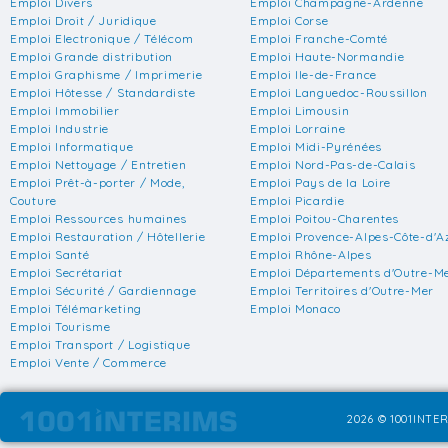
Emploi Divers
Emploi Champagne-Ardenne
Emploi Droit / Juridique
Emploi Corse
Emploi Electronique / Télécom
Emploi Franche-Comté
Emploi Grande distribution
Emploi Haute-Normandie
Emploi Graphisme / Imprimerie
Emploi Ile-de-France
Emploi Hôtesse / Standardiste
Emploi Languedoc-Roussillon
Emploi Immobilier
Emploi Limousin
Emploi Industrie
Emploi Lorraine
Emploi Informatique
Emploi Midi-Pyrénées
Emploi Nettoyage / Entretien
Emploi Nord-Pas-de-Calais
Emploi Prêt-à-porter / Mode,
Emploi Pays de la Loire
Couture
Emploi Picardie
Emploi Ressources humaines
Emploi Poitou-Charentes
Emploi Restauration / Hôtellerie
Emploi Provence-Alpes-Côte-d'A
Emploi Santé
Emploi Rhône-Alpes
Emploi Secrétariat
Emploi Départements d'Outre-M
Emploi Sécurité / Gardiennage
Emploi Territoires d'Outre-Mer
Emploi Télémarketing
Emploi Monaco
Emploi Tourisme
Emploi Transport / Logistique
Emploi Vente / Commerce
2026 © 1001INTER