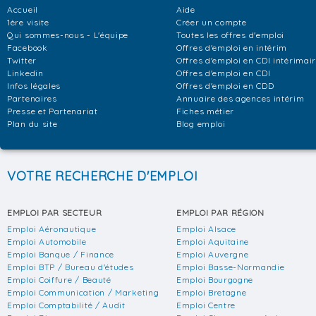
Accueil
Aide
1ère visite
Créer un compte
Qui sommes-nous - L'équipe
Toutes les offres d'emploi
Facebook
Offres d'emploi en intérim
Twitter
Offres d'emploi en CDI intérimai
Linkedin
Offres d'emploi en CDI
Infos légales
Offres d'emploi en CDD
Partenaires
Annuaire des agences intérim
Presse et Partenariat
Fiches métier
Plan du site
Blog emploi
VOTRE RECHERCHE D'EMPLOI
EMPLOI PAR SECTEUR
EMPLOI PAR RÉGION
Emploi Aéronautique
Emploi Alsace
Emploi Automobile
Emploi Aquitaine
Emploi Banque / Finance
Emploi Auvergne
Emploi BTP / Bureau d'études
Emploi Basse-Normandie
Emploi Coiffure / Beauté
Emploi Bourgogne
Emploi Communication / Marketing
Emploi Bretagne
Emploi Comptabilité / Audit
Emploi Centre