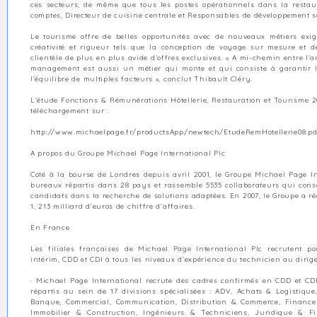
ces secteurs, de même que tous les postes opérationnels dans la restaur
comptes, Directeur de cuisine centrale et Responsables de développement 
Le tourisme offre de belles opportunités avec de nouveaux métiers exi
créativité et rigueur tels que la conception de voyage sur mesure et 
clientèle de plus en plus avide d’offres exclusives. « A mi-chemin entre l’a
management est aussi un métier qui monte et qui consiste à garantir la
l’équilibre de multiples facteurs », conclut Thibault Cléry.
L’étude Fonctions & Rémunérations Hôtellerie, Restauration et Tourisme 2
téléchargement sur :
http://www.michaelpage.fr/productsApp/newtech/EtudeRemHotellerie08.pd
A propos du Groupe Michael Page International Plc
Coté à la bourse de Londres depuis avril 2001, le Groupe Michael Page I
bureaux répartis dans 28 pays et rassemble 5535 collaborateurs qui conse
candidats dans la recherche de solutions adaptées. En 2007, le Groupe a r
1, 213 milliard d’euros de chiffre d’affaires.
En France
Les filiales françaises de Michael Page International Plc recrutent po
intérim, CDD et CDI à tous les niveaux d’expérience du technicien au dirige
· Michael Page International recrute des cadres confirmés en CDD et CDI
répartis au sein de 17 divisions spécialisées : ADV, Achats & Logistique,
Banque, Commercial, Communication, Distribution & Commerce, Finance &
Immobilier & Construction, Ingénieurs & Techniciens, Juridique & Fi