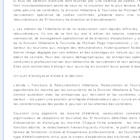
Si tous les secteurs d’activité sont touchés par une carence de cadres, l’h
font incontestablement partie de ceux où la situation est la plus tendue. A
cette pénurie de candidats, la division Hôtellerie & Tourisme de Michael 
recrutement spécialisé de cadres confirmés, présente dans une nou
rémunérations de 31 fonctions de direction et d’encadrement.
« Les métiers de l’hôtellerie et de la restauration sont réputés difficiles
rémunérateurs. Ils ont de ce fait du mal à attirer les talents, notam
commercial, de management opérationnel et de direction d’exploitation », e
de la Division Hôtellerie & Tourisme de Michael Page International. « La 
secteur du tourisme qui, malgré des rémunérations historiquement faibles,
bonne image dégagée par ces métiers et des avantages en nature qui con
début de carrière. Pour des raisons démographiques, les entreprises opé
conduites à professionnaliser leur démarche de recrutement et leur politi
Elles sont contraintes à élargir leur sourcing en ouvrant leurs portes à des
Un outil d’analyse et d’aide à la décision
L’étude « Fonctions & Rémunérations Hôtellerie, Restauration et Touri
approfondie du marché par les consultants de la Division Hôtellerie & Tou
contact quotidien avec les entreprises qui recrutent et les candidats
secteur – occupent une position privilégiée d’observateurs pour suivre en t
les caractéristiques des postes à pourvoir et les attentes des candidats.
Couvrant cinq segments de marché (hôtellerie, restauration commercial
organisateur de réceptions et tourisme) les 31 fonctions détaillées dans 
d’observation et d’analyse du marché. Chaque fiche présente : les miss
fonction décrite ; le rattachement hiérarchique du titulaire ; le profil des
termes de formation initiale et d’expérience professionnelle ; les fourchett
type d’établissements ainsi que le niveau d’expérience des titulaires ; les é