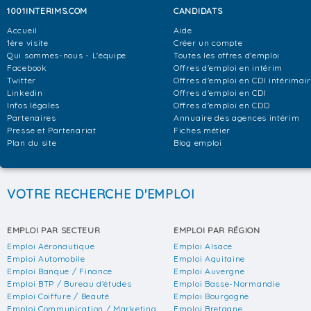
1001INTERIMS.COM
CANDIDATS
Accueil
Aide
1ère visite
Créer un compte
Qui sommes-nous - L'équipe
Toutes les offres d'emploi
Facebook
Offres d'emploi en intérim
Twitter
Offres d'emploi en CDI intérimai
Linkedin
Offres d'emploi en CDI
Infos légales
Offres d'emploi en CDD
Partenaires
Annuaire des agences intérim
Presse et Partenariat
Fiches métier
Plan du site
Blog emploi
VOTRE RECHERCHE D'EMPLOI
EMPLOI PAR SECTEUR
EMPLOI PAR RÉGION
Emploi Aéronautique
Emploi Alsace
Emploi Automobile
Emploi Aquitaine
Emploi Banque / Finance
Emploi Auvergne
Emploi BTP / Bureau d'études
Emploi Basse-Normandie
Emploi Coiffure / Beauté
Emploi Bourgogne
Emploi Communication / Marketing
Emploi Bretagne