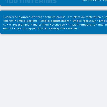
2026 © 1001INTER
Recherche avancée d'offres
•
Articles presse
•
CV lettre de motivation
•
Co
intérim
•
Emploi secteur
•
Emploi département
•
Emploi recruteur
•
Emplo
cv • offres d'emploi • alerte mail • cvtheque • mission temporaire • interi
emploi • travail • appel d'offres • entreprise • metier •