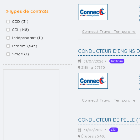
Types de contrats
CDD (31)
CDI (148)
Connectt Travail Temporaire
Indépendant (11)
Intérim (645)
CONDUCTEUR D'ENGINS D
Stage (1)
31/07/2026 •
Intérim
Zilling 57370
Connectt Travail Temporaire
CONDUCTEUR DE PELLE (
31/07/2026 •
CDI
Étupes 25460