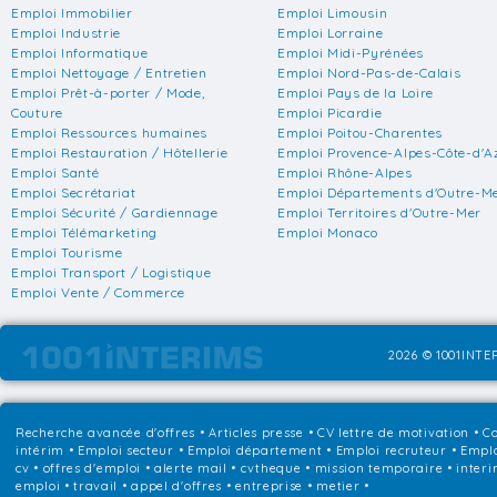
Emploi Immobilier
Emploi Limousin
Emploi Industrie
Emploi Lorraine
Emploi Informatique
Emploi Midi-Pyrénées
Emploi Nettoyage / Entretien
Emploi Nord-Pas-de-Calais
Emploi Prêt-à-porter / Mode,
Emploi Pays de la Loire
Couture
Emploi Picardie
Emploi Ressources humaines
Emploi Poitou-Charentes
Emploi Restauration / Hôtellerie
Emploi Provence-Alpes-Côte-d'A
Emploi Santé
Emploi Rhône-Alpes
Emploi Secrétariat
Emploi Départements d'Outre-M
Emploi Sécurité / Gardiennage
Emploi Territoires d'Outre-Mer
Emploi Télémarketing
Emploi Monaco
Emploi Tourisme
Emploi Transport / Logistique
Emploi Vente / Commerce
2026 © 1001INTER
Recherche avancée d'offres
•
Articles presse
•
CV lettre de motivation
•
Co
intérim
•
Emploi secteur
•
Emploi département
•
Emploi recruteur
•
Emplo
cv • offres d'emploi • alerte mail • cvtheque • mission temporaire • interi
emploi • travail • appel d'offres • entreprise • metier •