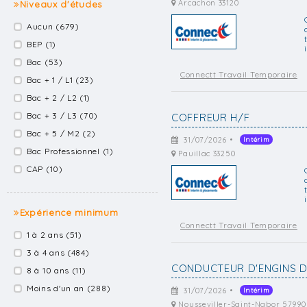
Arcachon 33120
Niveaux d'études
Aucun (679)
BEP (1)
Bac (53)
Connectt Travail Temporaire
Bac + 1 / L1 (23)
Bac + 2 / L2 (1)
Bac + 3 / L3 (70)
COFFREUR H/F
Bac + 5 / M2 (2)
31/07/2026 •
Intérim
Bac Professionnel (1)
Pauillac 33250
CAP (10)
Expérience minimum
Connectt Travail Temporaire
1 à 2 ans (51)
3 à 4 ans (484)
CONDUCTEUR D'ENGINS D
8 à 10 ans (11)
Moins d'un an (288)
31/07/2026 •
Intérim
Nousseviller-Saint-Nabor 57990