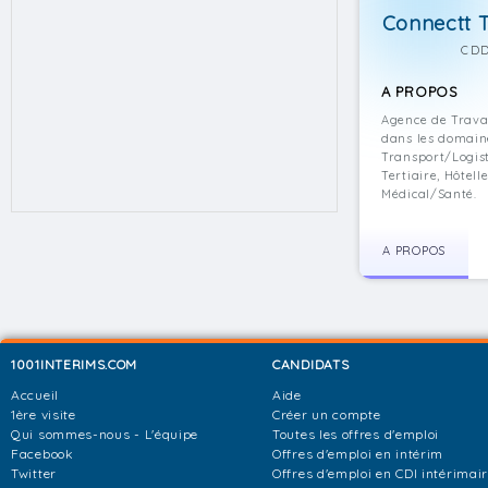
Connectt T
CDD
A PROPOS
Agence de Trava
dans les domaine
Transport/Logist
Tertiaire, Hôtel
Médical/Santé.
A PROPOS
1001INTERIMS.COM
CANDIDATS
Accueil
Aide
1ère visite
Créer un compte
Qui sommes-nous - L'équipe
Toutes les offres d'emploi
Facebook
Offres d'emploi en intérim
Twitter
Offres d'emploi en CDI intérimai