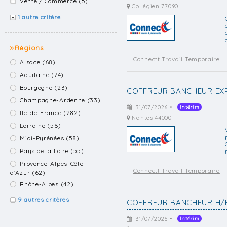
Vente / Commerce (5)
Collégien 77090
1 autre critère
Régions
Connectt Travail Temporaire
Alsace (68)
Aquitaine (74)
Bourgogne (23)
COFFREUR BANCHEUR EXP
Champagne-Ardenne (33)
31/07/2026 •
Intérim
Ile-de-France (282)
Nantes 44000
Lorraine (56)
Midi-Pyrénées (58)
Pays de la Loire (55)
Provence-Alpes-Côte-
Connectt Travail Temporaire
d'Azur (62)
Rhône-Alpes (42)
9 autres critères
COFFREUR BANCHEUR H/
31/07/2026 •
Intérim