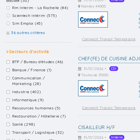
31/07/2026 •
Bassée (50)
Nantes 44000
Rm Interim - La Rochelle (84)
Scientech Intérim (575)
Sim Emploi (45)
36 autres critères
Connectt Travail Temporaire
Secteurs d'activité
CHEF(FE) DE CUISINE ADJ
BTP / Bureau d'études (46)
31/07/2026 •
CDI
Banque / Finance (1)
Toulouse 31000
Communication /
Marketing (28)
Industrie (402)
Informatique (9)
Connectt Travail Temporaire
Ressources humaines (5)
Restauration / Hôtellerie (7)
Santé (298)
CISAILLEUR H/F
Transport / Logistique (32)
31/07/2026 •
Intérim