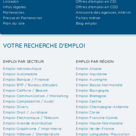
Linkedin
Offres d'emploi en CDI
Infos légales
Offres d'emploi en CDD
Partenaires
Annuaire des agences intérim
Presse et Partenariat
Fiches métier
Plan du site
Blog emploi
VOTRE RECHERCHE D'EMPLOI
EMPLOI PAR SECTEUR
EMPLOI PAR RÉGION
Emploi Aéronautique
Emploi Alsace
Emploi Automobile
Emploi Aquitaine
Emploi Banque / Finance
Emploi Auvergne
Emploi BTP / Bureau d'études
Emploi Basse-Normandie
Emploi Coiffure / Beauté
Emploi Bourgogne
Emploi Communication / Marketing
Emploi Bretagne
Emploi Comptabilité / Audit
Emploi Centre
Emploi Divers
Emploi Champagne-Ardenne
Emploi Droit / Juridique
Emploi Corse
Emploi Electronique / Télécom
Emploi Franche-Comté
Emploi Grande distribution
Emploi Haute-Normandie
Emploi Graphisme / Imprimerie
Emploi Ile-de-France
Emploi Hôtesse / Standardiste
Emploi Languedoc-Roussillon