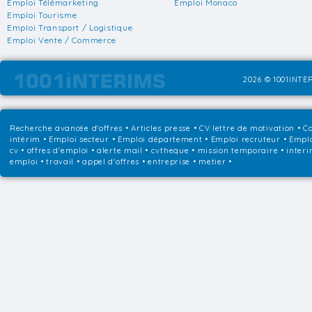
Emploi Télémarketing
Emploi Monaco
Emploi Tourisme
Emploi Transport / Logistique
Emploi Vente / Commerce
2026 © 1001INTER
Recherche avancée d'offres
•
Articles presse
•
CV lettre de motivation
•
Co
intérim
•
Emploi secteur
•
Emploi département
•
Emploi recruteur
•
Emplo
cv • offres d'emploi • alerte mail • cvtheque • mission temporaire • interi
emploi • travail • appel d'offres • entreprise • metier •