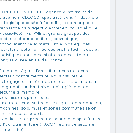
CONNECTT INDUSTRIE, agence d'intérim et de
placement CDD/CDI spécialisé dans l'industrie et
la logistique basée à Paris 11e, accompagne la
recherche d'un agent d'entretien industriel à Le
Plessis-Pâté TPE, PME et grands groupes des
secteurs pharmaceutique, cosmétique,
agroalimentaire et métallurgie. Nos équipes
recrutent toute l'année des profils techniques et
logistiques pour des missions de courte ou
longue durée en Île-de-France.
En tant qu'Agent d'entretien industriel dans le
secteur agroalimentaire, vous assurez le
nettoyage et la désinfection des installations afin
de garantir un haut niveau d'hygiène et de
sécurité alimentaire.
Vos missions principales :
- Nettoyer et désinfecter les lignes de production,
machines, sols, murs et zones communes selon
les protocoles établis
- Appliquer les procédures d'hygiène spécifiques
à l'agroalimentaire (HACCP, règles de sécurité
alimentaire)