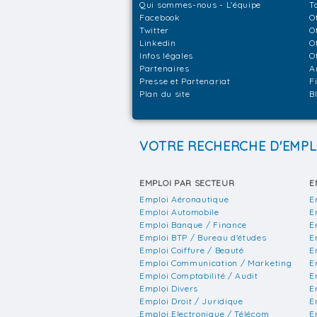
Qui sommes-nous - L'équipe
T
Facebook
O
Twitter
O
Linkedin
O
Infos légales
O
Partenaires
A
Presse et Partenariat
F
Plan du site
B
VOTRE RECHERCHE D'EMPL
EMPLOI PAR SECTEUR
E
Emploi Aéronautique
E
Emploi Automobile
E
Emploi Banque / Finance
E
Emploi BTP / Bureau d'études
E
Emploi Coiffure / Beauté
E
Emploi Communication / Marketing
E
Emploi Comptabilité / Audit
E
Emploi Divers
E
Emploi Droit / Juridique
E
Emploi Electronique / Télécom
E