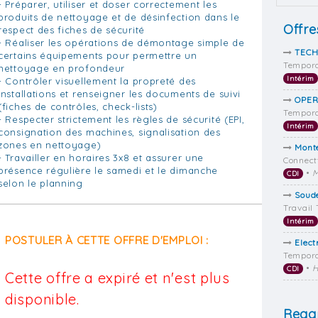
- Préparer, utiliser et doser correctement les
produits de nettoyage et de désinfection dans le
Offre
respect des fiches de sécurité
- Réaliser les opérations de démontage simple de
TECH
certains équipements pour permettre un
Tempora
nettoyage en profondeur
Intérim
- Contrôler visuellement la propreté des
installations et renseigner les documents de suivi
OPER
(fiches de contrôles, check-lists)
Tempora
- Respecter strictement les règles de sécurité (EPI,
Intérim
consignation des machines, signalisation des
zones en nettoyage)
Monte
- Travailler en horaires 3x8 et assurer une
Connect
présence régulière le samedi et le dimanche
•
M
CDI
selon le planning
Soud
Travail
Intérim
POSTULER À CETTE OFFRE D'EMPLOI :
Elect
Tempora
•
H
CDI
Cette offre a expiré et n'est plus
disponible.
Regar