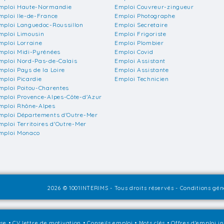
mploi Haute-Normandie
Emploi Couvreur-zingueur
mploi Ile-de-France
Emploi Photographe
mploi Languedoc-Roussillon
Emploi Secretaire
mploi Limousin
Emploi Frigoriste
mploi Lorraine
Emploi Plombier
mploi Midi-Pyrénées
Emploi Covid
mploi Nord-Pas-de-Calais
Emploi Assistant
mploi Pays de la Loire
Emploi Assistante
mploi Picardie
Emploi Technicien
mploi Poitou-Charentes
mploi Provence-Alpes-Côte-d'Azur
mploi Rhône-Alpes
mploi Départements d'Outre-Mer
mploi Territoires d'Outre-Mer
mploi Monaco
2026 © 1001INTERIMS - Tous droits réservés -
Conditions géné
sse
•
CV lettre de motivation
•
Conseils emploi
•
Mots clés
•
Offres d'emploi i