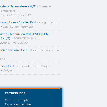
ssier / Terrassière - H/F
• Connectt
 Temporaire
•
Les Mureaux 78130
s ou Aides d'atelier F/H
• Vosg Interim
•
Saulcy-sur-Meurthe
rmier ou technicien PRELEVEUR EN
E (h/f)
• SCIENTECH Intérim
2210 SAINT CLOUD
ricien tertiaire F/H
• Recrut Services - La
ens
cheur F/H
• Intersud Interim Frejus
•
Fréjus
ENTREPRISES
Créer un compte
Espace entreprise