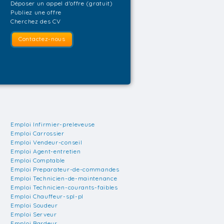
Déposer un appel d'offre (gratuit)
Publiez une offre
Cherchez des CV
Contactez-nous
Emploi Infirmier-preleveuse
Emploi Carrossier
Emploi Vendeur-conseil
Emploi Agent-entretien
Emploi Comptable
Emploi Preparateur-de-commandes
Emploi Technicien-de-maintenance
Emploi Technicien-courants-faibles
Emploi Chauffeur-spl-pl
Emploi Soudeur
Emploi Serveur
Emploi Bardeur