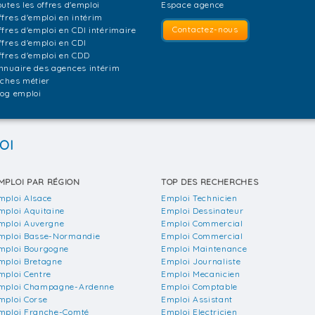
outes les offres d'emploi
Espace agence
ffres d'emploi en intérim
Contactez-nous
ffres d'emploi en CDI intérimaire
ffres d'emploi en CDI
ffres d'emploi en CDD
nnuaire des agences intérim
iches métier
log emploi
OI
MPLOI PAR RÉGION
TOP DES RECHERCHES
mploi Alsace
Emploi Technicien
mploi Aquitaine
Emploi Dessinateur
mploi Auvergne
Emploi Commercial
mploi Basse-Normandie
Emploi Commercial
mploi Bourgogne
Emploi Maintenance
mploi Bretagne
Emploi Journaliste
mploi Centre
Emploi Mecanicien
mploi Champagne-Ardenne
Emploi Comptable
mploi Corse
Emploi Assistant
mploi Franche-Comté
Emploi Electricien