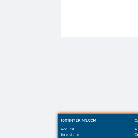
1001INTERIMS.COM
C
Accueil
A
1ère visite
C