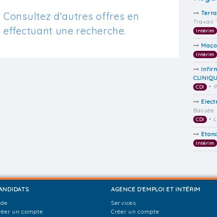
Terra
Consultez d'autres offres en
Travail
effectuant une recherche.
Intérim
Maçon
Intérim
Infi
CLINIQU
•
9
CDI
Elect
Bassée
•
L
CDI
Etan
Intérim
ANDIDATS
AGENCE D'EMPLOI ET INTÉRIM
ide
Services
réer un compte
Créer un compte