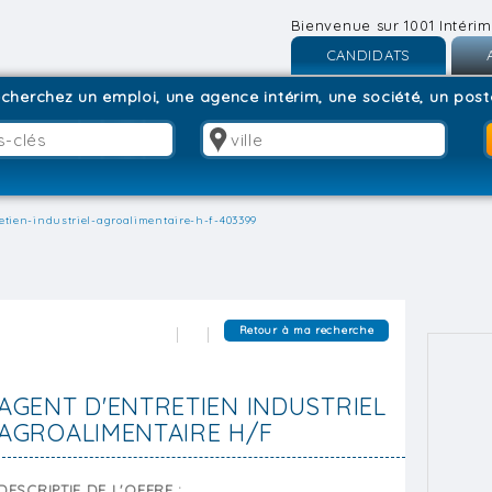
Bienvenue sur 1001 Intérim
CANDIDATS
Inscription
I
cherchez un emploi, une agence intérim, une société, un poste
Connexion
C
etien-industriel-agroalimentaire-h-f-403399
Retour à ma recherche
AGENT D'ENTRETIEN INDUSTRIEL
AGROALIMENTAIRE H/F
DESCRIPTIF DE L'OFFRE :