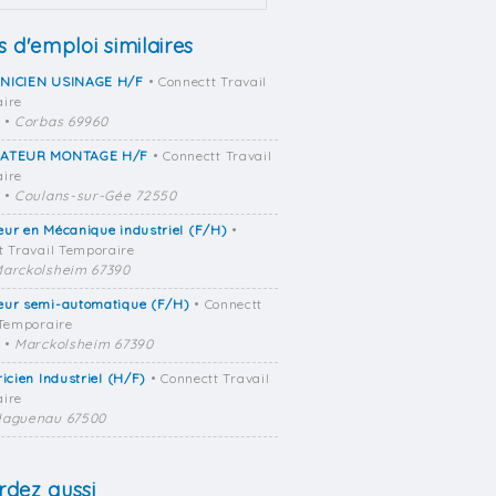
s d'emploi similaires
NICIEN USINAGE H/F
• Connectt Travail
ire
•
Corbas 69960
ATEUR MONTAGE H/F
• Connectt Travail
ire
•
Coulans-sur-Gée 72550
ur en Mécanique industriel (F/H)
•
t Travail Temporaire
arckolsheim 67390
eur semi-automatique (F/H)
• Connectt
 Temporaire
•
Marckolsheim 67390
ricien Industriel (H/F)
• Connectt Travail
ire
aguenau 67500
dez aussi