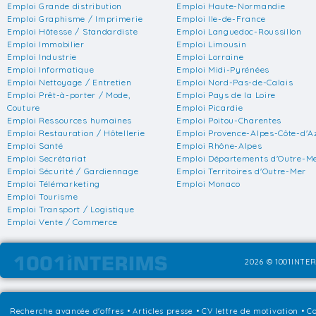
Emploi Grande distribution
Emploi Haute-Normandie
Emploi Graphisme / Imprimerie
Emploi Ile-de-France
Emploi Hôtesse / Standardiste
Emploi Languedoc-Roussillon
Emploi Immobilier
Emploi Limousin
Emploi Industrie
Emploi Lorraine
Emploi Informatique
Emploi Midi-Pyrénées
Emploi Nettoyage / Entretien
Emploi Nord-Pas-de-Calais
Emploi Prêt-à-porter / Mode,
Emploi Pays de la Loire
Couture
Emploi Picardie
Emploi Ressources humaines
Emploi Poitou-Charentes
Emploi Restauration / Hôtellerie
Emploi Provence-Alpes-Côte-d'A
Emploi Santé
Emploi Rhône-Alpes
Emploi Secrétariat
Emploi Départements d'Outre-M
Emploi Sécurité / Gardiennage
Emploi Territoires d'Outre-Mer
Emploi Télémarketing
Emploi Monaco
Emploi Tourisme
Emploi Transport / Logistique
Emploi Vente / Commerce
2026 © 1001INTER
Recherche avancée d'offres
•
Articles presse
•
CV lettre de motivation
•
Co