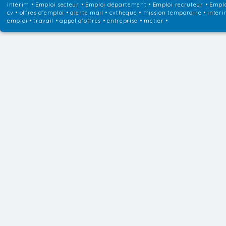
intérim
•
Emploi secteur
•
Emploi département
•
Emploi recruteur
•
Emplo
cv • offres d'emploi • alerte mail • cvtheque • mission temporaire • interi
emploi • travail • appel d'offres • entreprise • metier •