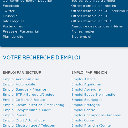
Qui sommes-nous - L'équipe
Toutes les offres d'emploi
Facebook
Offres d'emploi en intérim
Twitter
Offres d'emploi en CDI intérimai
Linkedin
Offres d'emploi en CDI
Infos légales
Offres d'emploi en CDD
Partenaires
Annuaire des agences intérim
Presse et Partenariat
Fiches métier
Plan du site
Blog emploi
VOTRE RECHERCHE D'EMPLOI
EMPLOI PAR SECTEUR
EMPLOI PAR RÉGION
Emploi Aéronautique
Emploi Alsace
Emploi Automobile
Emploi Aquitaine
Emploi Banque / Finance
Emploi Auvergne
Emploi BTP / Bureau d'études
Emploi Basse-Normandie
Emploi Coiffure / Beauté
Emploi Bourgogne
Emploi Communication / Marketing
Emploi Bretagne
Emploi Comptabilité / Audit
Emploi Centre
Emploi Divers
Emploi Champagne-Ardenne
Emploi Droit / Juridique
Emploi Corse
Emploi Electronique / Télécom
Emploi Franche-Comté