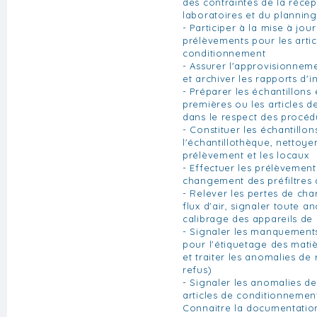
des contraintes de la récep
laboratoires et du plannin
- Participer à la mise à jou
prélèvements pour les artic
conditionnement
- Assurer l'approvisionne
et archiver les rapports d'
- Préparer les échantillons 
premières ou les articles 
dans le respect des procéd
- Constituer les échantillon
l'échantillothèque, nettoye
prélèvement et les locaux
- Effectuer les prélèvements
changement des préfiltres d
- Relever les pertes de cha
flux d'air, signaler toute a
calibrage des appareils de
- Signaler les manquement
pour l'étiquetage des mati
et traiter les anomalies de
refus)
- Signaler les anomalies de
articles de conditionnemen
Connaitre la documentatio