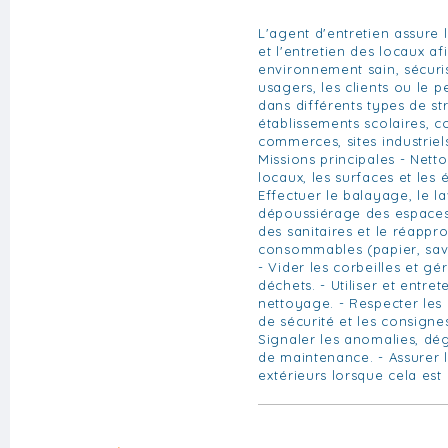
L'agent d'entretien assure 
et l'entretien des locaux af
environnement sain, sécuri
usagers, les clients ou le pe
dans différents types de st
établissements scolaires, col
commerces, sites industriel
Missions principales - Netto
locaux, les surfaces et les
Effectuer le balayage, le la
dépoussiérage des espaces. 
des sanitaires et le réapp
consommables (papier, savo
- Vider les corbeilles et gé
déchets. - Utiliser et entret
nettoyage. - Respecter les
de sécurité et les consignes
Signaler les anomalies, dé
de maintenance. - Assurer 
extérieurs lorsque cela est 