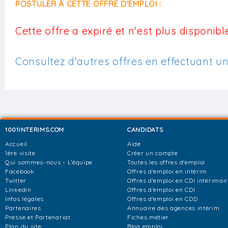
POSTULER À CETTE OFFRE D'EMPLOI :
Cette offre a expiré et n'est plus disponible
Consultez d'autres offres en effectuant u
1001INTERIMS.COM
CANDIDATS
Accueil
Aide
1ère visite
Créer un compte
Qui sommes-nous - L'équipe
Toutes les offres d'emploi
Facebook
Offres d'emploi en intérim
Twitter
Offres d'emploi en CDI intérimai
Linkedin
Offres d'emploi en CDI
Infos légales
Offres d'emploi en CDD
Partenaires
Annuaire des agences intérim
Presse et Partenariat
Fiches métier
Plan du site
Blog emploi