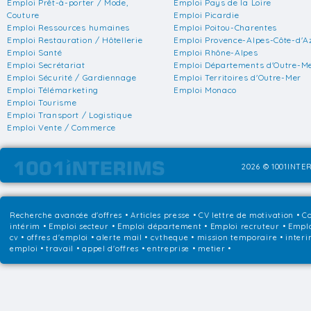
Emploi Prêt-à-porter / Mode,
Emploi Pays de la Loire
Couture
Emploi Picardie
Emploi Ressources humaines
Emploi Poitou-Charentes
Emploi Restauration / Hôtellerie
Emploi Provence-Alpes-Côte-d'A
Emploi Santé
Emploi Rhône-Alpes
Emploi Secrétariat
Emploi Départements d'Outre-M
Emploi Sécurité / Gardiennage
Emploi Territoires d'Outre-Mer
Emploi Télémarketing
Emploi Monaco
Emploi Tourisme
Emploi Transport / Logistique
Emploi Vente / Commerce
2026 © 1001INTER
Recherche avancée d'offres
•
Articles presse
•
CV lettre de motivation
•
Co
intérim
•
Emploi secteur
•
Emploi département
•
Emploi recruteur
•
Emplo
cv • offres d'emploi • alerte mail • cvtheque • mission temporaire • interi
emploi • travail • appel d'offres • entreprise • metier •