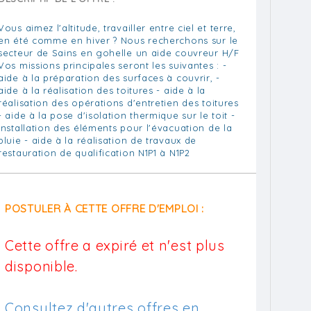
Vous aimez l'altitude, travailler entre ciel et terre,
en été comme en hiver ? Nous recherchons sur le
secteur de Sains en gohelle un aide couvreur H/F
Vos missions principales seront les suivantes : -
aide à la préparation des surfaces à couvrir, -
aide à la réalisation des toitures - aide à la
réalisation des opérations d'entretien des toitures
- aide à la pose d'isolation thermique sur le toit -
Installation des éléments pour l'évacuation de la
pluie - aide à la réalisation de travaux de
restauration de qualification N1P1 à N1P2
POSTULER À CETTE OFFRE D'EMPLOI :
Cette offre a expiré et n'est plus
disponible.
Consultez d'autres offres en