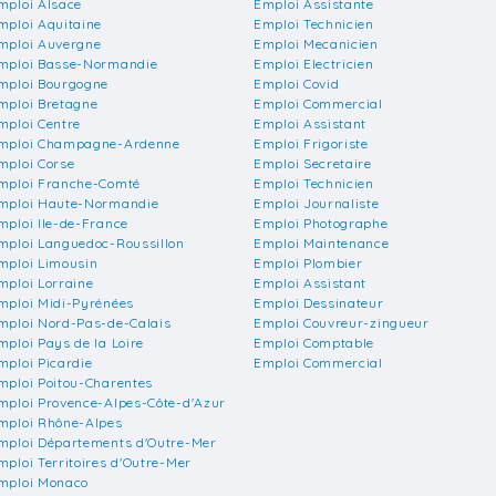
mploi Alsace
Emploi Assistante
mploi Aquitaine
Emploi Technicien
mploi Auvergne
Emploi Mecanicien
mploi Basse-Normandie
Emploi Electricien
mploi Bourgogne
Emploi Covid
mploi Bretagne
Emploi Commercial
mploi Centre
Emploi Assistant
mploi Champagne-Ardenne
Emploi Frigoriste
mploi Corse
Emploi Secretaire
mploi Franche-Comté
Emploi Technicien
mploi Haute-Normandie
Emploi Journaliste
mploi Ile-de-France
Emploi Photographe
mploi Languedoc-Roussillon
Emploi Maintenance
mploi Limousin
Emploi Plombier
mploi Lorraine
Emploi Assistant
mploi Midi-Pyrénées
Emploi Dessinateur
mploi Nord-Pas-de-Calais
Emploi Couvreur-zingueur
mploi Pays de la Loire
Emploi Comptable
mploi Picardie
Emploi Commercial
mploi Poitou-Charentes
mploi Provence-Alpes-Côte-d'Azur
mploi Rhône-Alpes
mploi Départements d'Outre-Mer
mploi Territoires d'Outre-Mer
mploi Monaco