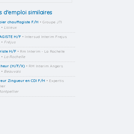
s d'emploi similaires
ier chauffagiste F/H
• Groupe JTI
•
Lisieux
AGISTE H/F
• Intersud Interim Frejus
•
Fréjus
riste H/F
• Rm Interim - La Rochelle
•
La Rochelle
cheur (H/F/X)
• RM Interim Angers
•
Beauvais
reur Zingueur en CDI F/H
• Expertis
lier
ontpellier