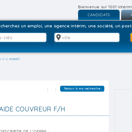
Bienvenue sur 1001 Intérim
CANDIDATS
Inscription
I
cherchez un emploi, une agence intérim, une société, un poste
Connexion
C
r-f-h-404683
Retour à ma recherche
AIDE COUVREUR F/H
DESCRIPTIF DE L'OFFRE :