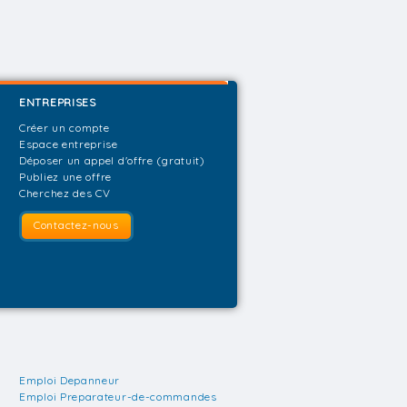
ENTREPRISES
Créer un compte
Espace entreprise
Déposer un appel d'offre (gratuit)
Publiez une offre
Cherchez des CV
Contactez-nous
Emploi Depanneur
Emploi Preparateur-de-commandes