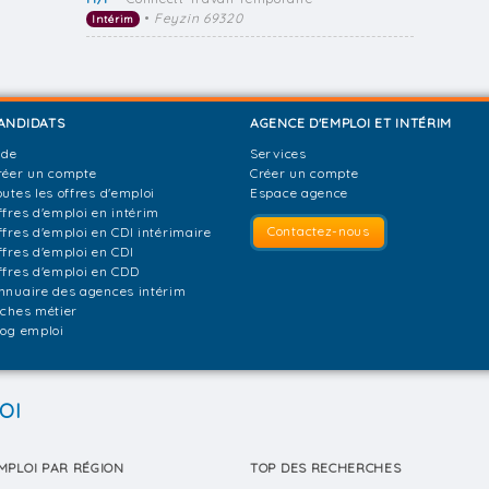
•
Feyzin 69320
Intérim
ANDIDATS
AGENCE D'EMPLOI ET INTÉRIM
ide
Services
réer un compte
Créer un compte
outes les offres d'emploi
Espace agence
ffres d'emploi en intérim
Contactez-nous
ffres d'emploi en CDI intérimaire
ffres d'emploi en CDI
ffres d'emploi en CDD
nnuaire des agences intérim
iches métier
log emploi
OI
MPLOI PAR RÉGION
TOP DES RECHERCHES