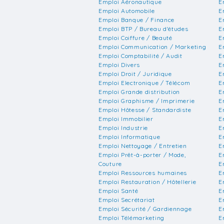
Emploi Aéronautique
E
Emploi Automobile
E
Emploi Banque / Finance
E
Emploi BTP / Bureau d'études
E
Emploi Coiffure / Beauté
E
Emploi Communication / Marketing
E
Emploi Comptabilité / Audit
E
Emploi Divers
E
Emploi Droit / Juridique
E
Emploi Electronique / Télécom
E
Emploi Grande distribution
E
Emploi Graphisme / Imprimerie
E
Emploi Hôtesse / Standardiste
E
Emploi Immobilier
E
Emploi Industrie
E
Emploi Informatique
E
Emploi Nettoyage / Entretien
E
Emploi Prêt-à-porter / Mode,
E
Couture
E
Emploi Ressources humaines
E
Emploi Restauration / Hôtellerie
E
Emploi Santé
E
Emploi Secrétariat
E
Emploi Sécurité / Gardiennage
E
Emploi Télémarketing
E