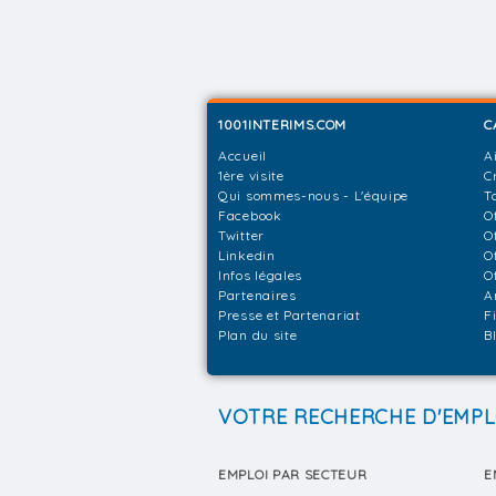
1001INTERIMS.COM
C
Accueil
A
1ère visite
C
Qui sommes-nous - L'équipe
T
Facebook
O
Twitter
O
Linkedin
O
Infos légales
O
Partenaires
A
Presse et Partenariat
F
Plan du site
B
VOTRE RECHERCHE D'EMPL
EMPLOI PAR SECTEUR
E