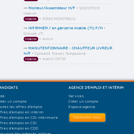
Monteur/Assembleur H/F
• SCIENTECH
Intérim
•
93100 MONTREUIL
Intérim
INFIRMIER / en gériatrie mobile (71) F/H
•
Groupe JTI
•
Autun
Intérim
MANUTENTIONNAIRE - CHAUFFEUR LIVREUR
H/F
• Connectt Travail Temporaire
•
Avelin 59710
Intérim
ANDIDATS
AGENCE D'EMPLOI ET INTÉRIM
ide
Services
réer un compte
Créer un compte
outes les offres d'emploi
Espace agence
ffres d'emploi en intérim
Contactez-nous
ffres d'emploi en CDI intérimaire
ffres d'emploi en CDI
ffres d'emploi en CDD
nnuaire des agences intérim