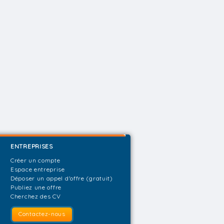
ENTREPRISES
Créer un compte
Espace entreprise
Déposer un appel d'offre (gratuit)
Publiez une offre
Cherchez des CV
Contactez-nous