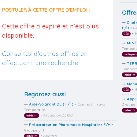
POSTULER À CETTE OFFRE D'EMPLOI :
Offre
Chef 
Cette offre a expiré et n'est plus
F/H
• G
•
V
disponible.
CDI
MINE
Tempora
Consultez d'autres offres en
Indépen
effectuant une recherche.
TERR
Tempora
Intérim
Menui
•
A
CDI
Regardez aussi
Appl
Aide-Soignant DE (H/F)
• Connectt Travail
Groupe 
Temporaire
Intérim
•
Arcachon 33120
Intérim
Préparateur en Pharamacie Hospitalier F/H
•
Groupe JTI
•
Angers
Intérim