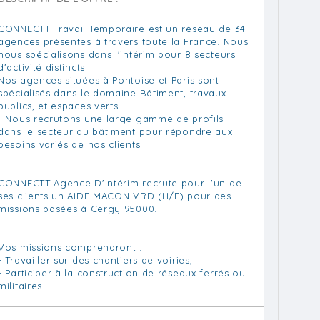
CONNECTT Travail Temporaire est un réseau de 34
agences présentes à travers toute la France. Nous
nous spécialisons dans l'intérim pour 8 secteurs
d'activité distincts.
Nos agences situées à Pontoise et Paris sont
spécialisés dans le domaine Bâtiment, travaux
publics, et espaces verts
- Nous recrutons une large gamme de profils
dans le secteur du bâtiment pour répondre aux
besoins variés de nos clients.
CONNECTT Agence D'Intérim recrute pour l'un de
ses clients un AIDE MACON VRD (H/F) pour des
missions basées à Cergy 95000.
Vos missions comprendront :
- Travailler sur des chantiers de voiries,
- Participer à la construction de réseaux ferrés ou
militaires.