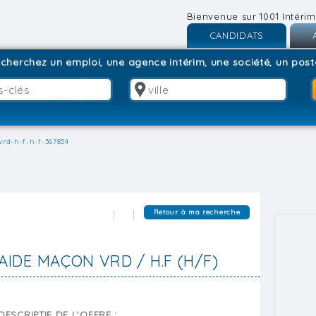
Bienvenue sur 1001 Intérim
CANDIDATS
Inscription
I
cherchez un emploi, une agence intérim, une société, un poste
Connexion
C
rd-h-f-h-f-367854
Retour à ma recherche
AIDE MAÇON VRD / H.F (H/F)
DESCRIPTIF DE L'OFFRE :