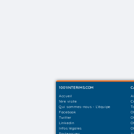
1001INTERIMS.COM
C
Accueil
A
1ère visite
C
Qui sommes-nous - L'équipe
T
Facebook
O
Twitter
O
Linkedin
O
Infos légales
O
Partenaires
A