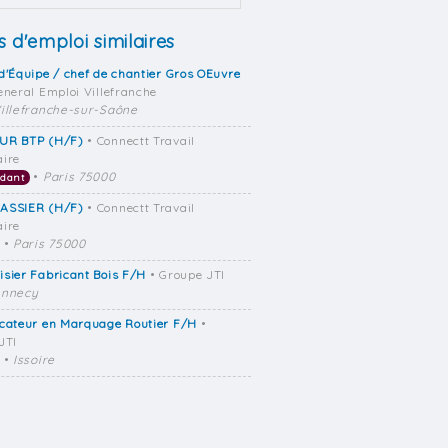
s d'emploi similaires
d'Équipe / chef de chantier Gros OEuvre
eneral Emploi Villefranche
illefranche-sur-Saône
UR BTP (H/F)
• Connectt Travail
ire
•
Paris 75000
dant
ASSIER (H/F)
• Connectt Travail
ire
•
Paris 75000
sier Fabricant Bois F/H
• Groupe JTI
nnecy
icateur en Marquage Routier F/H
•
JTI
•
Issoire