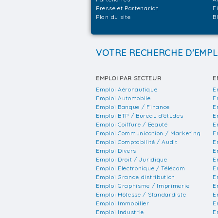
Presse et Partenariat
F
Plan du site
B
VOTRE RECHERCHE D'EMPL
EMPLOI PAR SECTEUR
E
Emploi Aéronautique
E
Emploi Automobile
E
Emploi Banque / Finance
E
Emploi BTP / Bureau d'études
E
Emploi Coiffure / Beauté
E
Emploi Communication / Marketing
E
Emploi Comptabilité / Audit
E
Emploi Divers
E
Emploi Droit / Juridique
E
Emploi Electronique / Télécom
E
Emploi Grande distribution
E
Emploi Graphisme / Imprimerie
E
Emploi Hôtesse / Standardiste
E
Emploi Immobilier
E
Emploi Industrie
E