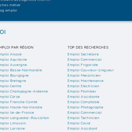
iches métier
log emploi
OI
MPLOI PAR RÉGION
TOP DES RECHERCHES
mploi Alsace
Emploi Secretaire
mploi Aquitaine
Emploi Commercial
mploi Auvergne
Emploi Frigoriste
mploi Basse-Normandie
Emploi Couvreur-zingueur
mploi Bourgogne
Emploi Mecanicien
mploi Bretagne
Emploi Maintenance
mploi Centre
Emploi Electricien
mploi Champagne-Ardenne
Emploi Plombier
mploi Corse
Emploi Assistante
mploi Franche-Comté
Emploi Comptable
mploi Haute-Normandie
Emploi Photographe
mploi Ile-de-France
Emploi Commercial
mploi Languedoc-Roussillon
Emploi Technicien
mploi Limousin
Emploi Covid
mploi Lorraine
Emploi Assistant