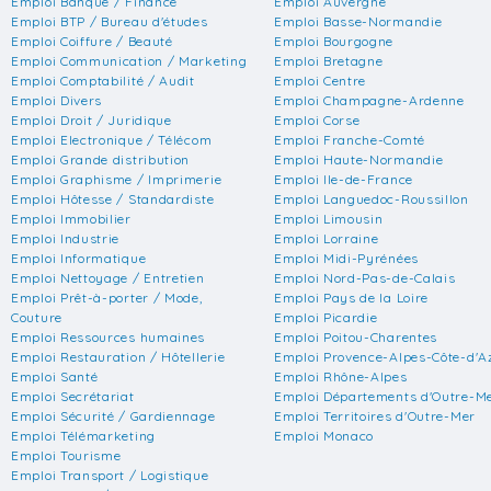
Emploi Banque / Finance
Emploi Auvergne
Emploi BTP / Bureau d'études
Emploi Basse-Normandie
Emploi Coiffure / Beauté
Emploi Bourgogne
Emploi Communication / Marketing
Emploi Bretagne
Emploi Comptabilité / Audit
Emploi Centre
Emploi Divers
Emploi Champagne-Ardenne
Emploi Droit / Juridique
Emploi Corse
Emploi Electronique / Télécom
Emploi Franche-Comté
Emploi Grande distribution
Emploi Haute-Normandie
Emploi Graphisme / Imprimerie
Emploi Ile-de-France
Emploi Hôtesse / Standardiste
Emploi Languedoc-Roussillon
Emploi Immobilier
Emploi Limousin
Emploi Industrie
Emploi Lorraine
Emploi Informatique
Emploi Midi-Pyrénées
Emploi Nettoyage / Entretien
Emploi Nord-Pas-de-Calais
Emploi Prêt-à-porter / Mode,
Emploi Pays de la Loire
Couture
Emploi Picardie
Emploi Ressources humaines
Emploi Poitou-Charentes
Emploi Restauration / Hôtellerie
Emploi Provence-Alpes-Côte-d'A
Emploi Santé
Emploi Rhône-Alpes
Emploi Secrétariat
Emploi Départements d'Outre-M
Emploi Sécurité / Gardiennage
Emploi Territoires d'Outre-Mer
Emploi Télémarketing
Emploi Monaco
Emploi Tourisme
Emploi Transport / Logistique