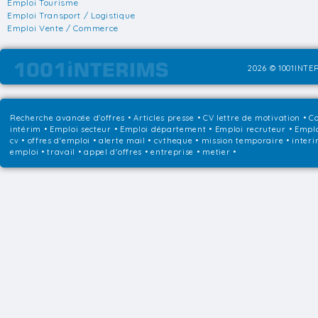
Emploi Tourisme
Emploi Transport / Logistique
Emploi Vente / Commerce
2026 © 1001INTER
Recherche avancée d'offres
•
Articles presse
•
CV lettre de motivation
•
Co
intérim
•
Emploi secteur
•
Emploi département
•
Emploi recruteur
•
Emplo
cv • offres d'emploi • alerte mail • cvtheque • mission temporaire • interi
emploi • travail • appel d'offres • entreprise • metier •