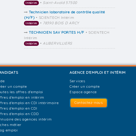
•
Saint-Avold 57500
Intérim
Technicien laboratoire de contrôle qualité
(H/F)
• SCIENTECH Intérim
•
78390 BOIS D ARCY
Intérim
TECHNICIEN SAV PORTES H/F
• SCIENTECH
Intérim
•
AUBERVILLIERS
Intérim
ANDIDATS
AGENCE D'EMPLOI ET INTÉRIM
ide
Services
réer un compte
Créer un compte
outes les offres d'emploi
Espace agence
ffres d'emploi en intérim
Contactez-nous
ffres d'emploi en CDI intérimaire
ffres d'emploi en CDI
ffres d'emploi en CDD
nnuaire des agences intérim
iches métier
log emploi