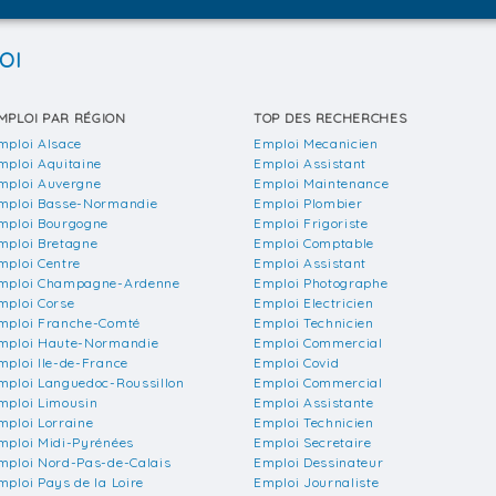
OI
MPLOI PAR RÉGION
TOP DES RECHERCHES
mploi Alsace
Emploi Mecanicien
mploi Aquitaine
Emploi Assistant
mploi Auvergne
Emploi Maintenance
mploi Basse-Normandie
Emploi Plombier
mploi Bourgogne
Emploi Frigoriste
mploi Bretagne
Emploi Comptable
mploi Centre
Emploi Assistant
mploi Champagne-Ardenne
Emploi Photographe
mploi Corse
Emploi Electricien
mploi Franche-Comté
Emploi Technicien
mploi Haute-Normandie
Emploi Commercial
mploi Ile-de-France
Emploi Covid
mploi Languedoc-Roussillon
Emploi Commercial
mploi Limousin
Emploi Assistante
mploi Lorraine
Emploi Technicien
mploi Midi-Pyrénées
Emploi Secretaire
mploi Nord-Pas-de-Calais
Emploi Dessinateur
mploi Pays de la Loire
Emploi Journaliste