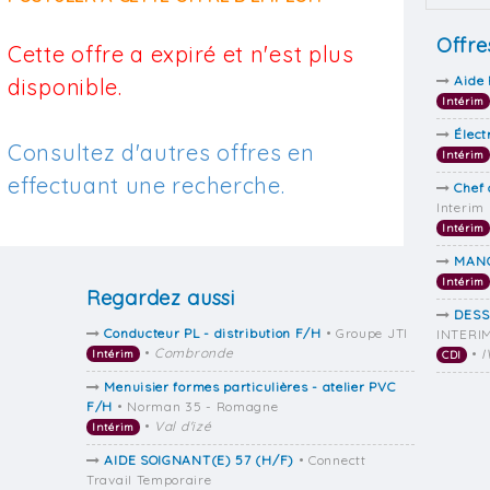
Offre
Cette offre a expiré et n'est plus
Aide 
disponible.
Intérim
Élect
Consultez d'autres offres en
Intérim
effectuant une recherche.
Chef 
Interim
Intérim
MAN
Intérim
Regardez aussi
DESS
Conducteur PL - distribution F/H
• Groupe JTI
INTERI
•
Combronde
•
I
Intérim
CDI
Menuisier formes particulières - atelier PVC
F/H
• Norman 35 - Romagne
•
Val d'izé
Intérim
AIDE SOIGNANT(E) 57 (H/F)
• Connectt
Travail Temporaire