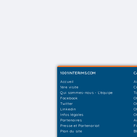
1001INTERIMS.COM
C
Accueil
A
1ère visite
C
Qui sommes-nous - L'équipe
T
Facebook
O
Twitter
O
Linkedin
O
Infos légales
O
Partenaires
A
Presse et Partenariat
F
Plan du site
B