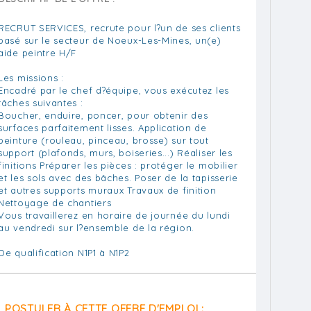
RECRUT SERVICES, recrute pour l?un de ses clients
basé sur le secteur de Noeux-Les-Mines, un(e)
aide peintre H/F
Les missions :
Encadré par le chef d?équipe, vous exécutez les
tâches suivantes :
Boucher, enduire, poncer, pour obtenir des
surfaces parfaitement lisses. Application de
peinture (rouleau, pinceau, brosse) sur tout
support (plafonds, murs, boiseries...) Réaliser les
finitions Préparer les pièces : protéger le mobilier
et les sols avec des bâches. Poser de la tapisserie
et autres supports muraux Travaux de finition
Nettoyage de chantiers
Vous travaillerez en horaire de journée du lundi
au vendredi sur l?ensemble de la région.
De qualification N1P1 à N1P2
POSTULER À CETTE OFFRE D'EMPLOI :