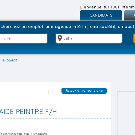
Bienvenue sur 1001 Intérim
CANDIDATS
Inscription
I
cherchez un emploi, une agence intérim, une société, un poste
Connexion
C
-f-h-366803
Retour à ma recherche
AIDE PEINTRE F/H
DESCRIPTIF DE L'OFFRE :