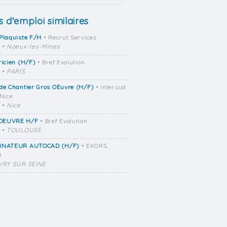
s d'emploi similaires
Plaquiste F/H
• Recrut Services
•
Noeux-les-Mines
ricien (H/F)
• Bref Evolution
•
PARIS
de Chantier Gros OEuvre (H/F)
• Intersud
 Nice
•
Nice
OEUVRE H/F
• Bref Evolution
•
TOULOUSE
INATEUR AUTOCAD (H/F)
• EKORS
M
VRY SUR SEINE