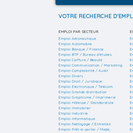
VOTRE RECHERCHE D'EMPL
EMPLOI PAR SECTEUR
E
Emploi Aéronautique
E
Emploi Automobile
E
Emploi Banque / Finance
E
Emploi BTP / Bureau d'études
E
Emploi Coiffure / Beauté
E
Emploi Communication / Marketing
E
Emploi Comptabilité / Audit
E
Emploi Divers
E
Emploi Droit / Juridique
E
Emploi Electronique / Télécom
E
Emploi Grande distribution
E
Emploi Graphisme / Imprimerie
E
Emploi Hôtesse / Standardiste
E
Emploi Immobilier
E
Emploi Industrie
E
Emploi Informatique
E
Emploi Nettoyage / Entretien
E
Emploi Prêt-à-porter / Mode,
E