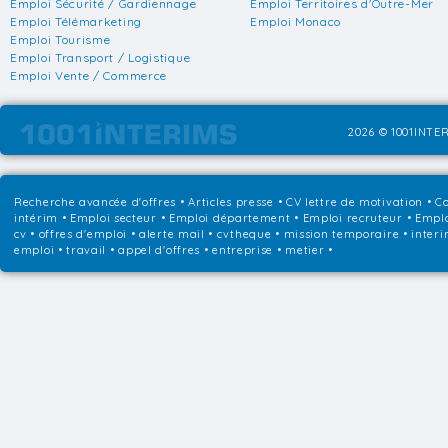
Emploi Sécurité / Gardiennage
Emploi Territoires d'Outre-Mer
Emploi Télémarketing
Emploi Monaco
Emploi Tourisme
Emploi Transport / Logistique
Emploi Vente / Commerce
2026 © 1001INTER
Recherche avancée d'offres
•
Articles presse
•
CV lettre de motivation
•
Co
intérim
•
Emploi secteur
•
Emploi département
•
Emploi recruteur
•
Emplo
cv • offres d'emploi • alerte mail • cvtheque • mission temporaire • interi
emploi • travail • appel d'offres • entreprise • metier •