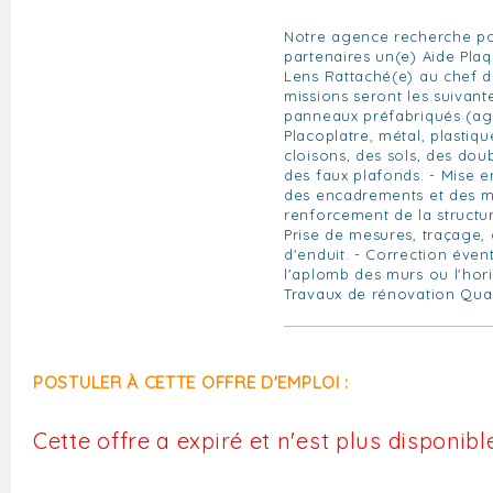
Notre agence recherche po
partenaires un(e) Aide Plaq
Lens Rattaché(e) au chef d
missions seront les suivant
panneaux préfabriqués (agg
Placoplatre, métal, plastiqu
cloisons, des sols, des do
des faux plafonds. - Mise e
des encadrements et des mo
renforcement de la structu
Prise de mesures, traçage, 
d'enduit. - Correction éven
l'aplomb des murs ou l'hori
Travaux de rénovation Quali
POSTULER À CETTE OFFRE D'EMPLOI :
Cette offre a expiré et n'est plus disponible