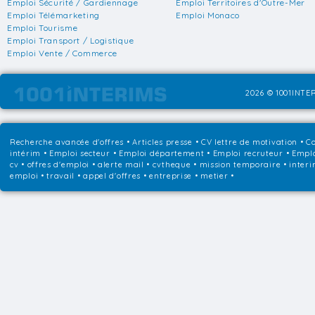
Emploi Sécurité / Gardiennage
Emploi Territoires d'Outre-Mer
Emploi Télémarketing
Emploi Monaco
Emploi Tourisme
Emploi Transport / Logistique
Emploi Vente / Commerce
2026 © 1001INTER
Recherche avancée d'offres
•
Articles presse
•
CV lettre de motivation
•
Co
intérim
•
Emploi secteur
•
Emploi département
•
Emploi recruteur
•
Emplo
cv • offres d'emploi • alerte mail • cvtheque • mission temporaire • interi
emploi • travail • appel d'offres • entreprise • metier •