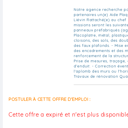
Notre agence recherche po
partenaires un(e) Aide Plaq
Liévin Rattaché(e) au chef 
missions seront les suivant
panneaux préfabriqués (agg
Placoplatre, métal, plastiqu
cloisons, des sols, des do
des faux plafonds. - Mise e
des encadrements et des mo
renforcement de la structu
Prise de mesures, traçage, 
d'enduit. - Correction éven
l'aplomb des murs ou l'hori
Travaux de rénovation Quali
POSTULER À CETTE OFFRE D'EMPLOI :
Cette offre a expiré et n'est plus disponible