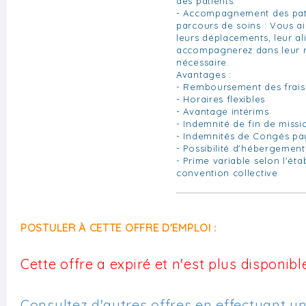
des patients.
- Accompagnement des pati
parcours de soins : Vous ai
leurs déplacements, leur al
accompagnerez dans leur r
nécessaire.
Avantages :
- Remboursement des frais
- Horaires flexibles
- Avantage intérims
- Indemnité de fin de missi
- Indemnités de Congés pay
- Possibilité d'hébergement
- Prime variable selon l'éta
convention collective
POSTULER À CETTE OFFRE D'EMPLOI :
Cette offre a expiré et n'est plus disponible
Consultez d'autres offres en effectuant u