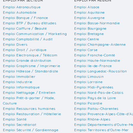
EMPLOI PAR SECTEUR
EMPLOI PAR RÉGION
Emploi Aéronautique
Emploi Alsace
Emploi Automobile
Emploi Aquitaine
Emploi Banque / Finance
Emploi Auvergne
Emploi BTP / Bureau d'études
Emploi Basse-Normandie
Emploi Coiffure / Beauté
Emploi Bourgogne
Emploi Communication / Marketing
Emploi Bretagne
Emploi Comptabilité / Audit
Emploi Centre
Emploi Divers
Emploi Champagne-Ardenne
Emploi Droit / Juridique
Emploi Corse
Emploi Electronique / Télécom
Emploi Franche-Comté
Emploi Grande distribution
Emploi Haute-Normandie
Emploi Graphisme / Imprimerie
Emploi Ile-de-France
Emploi Hôtesse / Standardiste
Emploi Languedoc-Roussillon
Emploi Immobilier
Emploi Limousin
Emploi Industrie
Emploi Lorraine
Emploi Informatique
Emploi Midi-Pyrénées
Emploi Nettoyage / Entretien
Emploi Nord-Pas-de-Calais
Emploi Prêt-à-porter / Mode,
Emploi Pays de la Loire
Couture
Emploi Picardie
Emploi Ressources humaines
Emploi Poitou-Charentes
Emploi Restauration / Hôtellerie
Emploi Provence-Alpes-Côte-d'A
Emploi Santé
Emploi Rhône-Alpes
Emploi Secrétariat
Emploi Départements d'Outre-M
Emploi Sécurité / Gardiennage
Emploi Territoires d'Outre-Mer