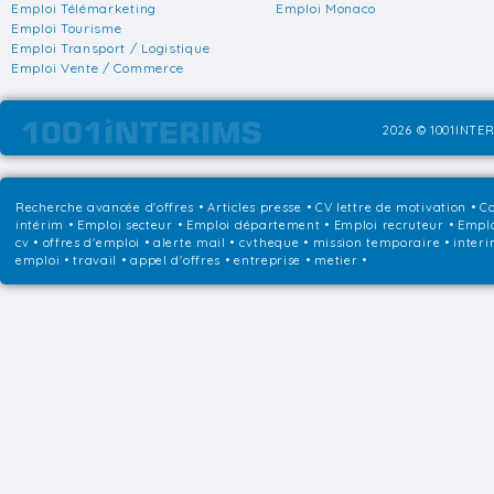
Emploi Télémarketing
Emploi Monaco
Emploi Tourisme
Emploi Transport / Logistique
Emploi Vente / Commerce
2026 © 1001INTER
Recherche avancée d'offres
•
Articles presse
•
CV lettre de motivation
•
Co
intérim
•
Emploi secteur
•
Emploi département
•
Emploi recruteur
•
Emplo
cv • offres d'emploi • alerte mail • cvtheque • mission temporaire • interi
emploi • travail • appel d'offres • entreprise • metier •