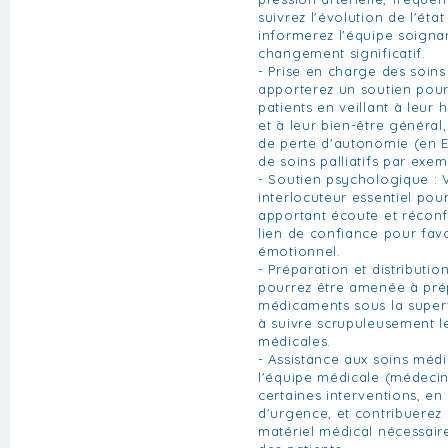
suivrez l'évolution de l'état
informerez l'équipe soigna
changement significatif.
- Prise en charge des soins
apporterez un soutien pour
patients en veillant à leur 
et à leur bien-être général,
de perte d'autonomie (en 
de soins palliatifs par exem
- Soutien psychologique : 
interlocuteur essentiel pour
apportant écoute et réconf
lien de confiance pour favo
émotionnel.
- Préparation et distributio
pourrez être amenée à prép
médicaments sous la supervi
à suivre scrupuleusement le
médicales.
- Assistance aux soins médi
l'équipe médicale (médecins
certaines interventions, en 
d'urgence, et contribuerez 
matériel médical nécessair