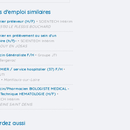
s d'emploi similaires
mier préleveur (H/F)
• SCIENTECH Intérim
5130 LE PLESSIS BOUCHARD
mier en prélèvement au sein d'un
ire (h/f)-
• SCIENTECH Intérim
OUY EN JOSAS
cin Généraliste F/H
• Groupe JTI
Bergerac
MIER / service hospitalier (37) F/H
•
JTI
•
Montlouis-sur-Loire
cin/Pharmacien BIOLOGISTE MEDICAL -
 Technique HEMATOLOGIE (H/F)
•
CH Intérim
EINE SAINT DENIS
dez aussi