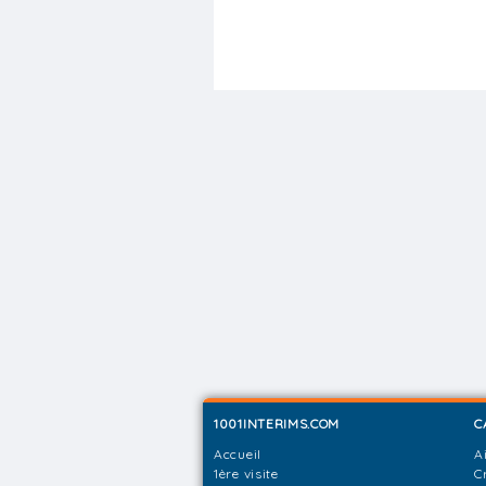
1001INTERIMS.COM
C
Accueil
A
1ère visite
C