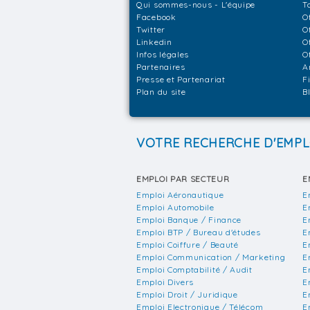
Qui sommes-nous - L'équipe
T
Facebook
O
Twitter
O
Linkedin
O
Infos légales
O
Partenaires
A
Presse et Partenariat
F
Plan du site
B
VOTRE RECHERCHE D'EMPL
EMPLOI PAR SECTEUR
E
Emploi Aéronautique
E
Emploi Automobile
E
Emploi Banque / Finance
E
Emploi BTP / Bureau d'études
E
Emploi Coiffure / Beauté
E
Emploi Communication / Marketing
E
Emploi Comptabilité / Audit
E
Emploi Divers
E
Emploi Droit / Juridique
E
Emploi Electronique / Télécom
E