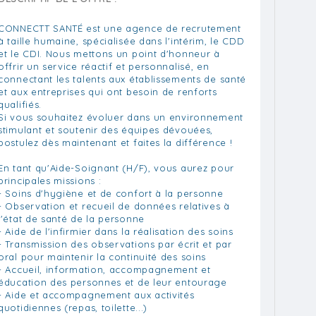
CONNECTT SANTÉ est une agence de recrutement
à taille humaine, spécialisée dans l'intérim, le CDD
et le CDI. Nous mettons un point d'honneur à
offrir un service réactif et personnalisé, en
connectant les talents aux établissements de santé
et aux entreprises qui ont besoin de renforts
qualifiés.
Si vous souhaitez évoluer dans un environnement
stimulant et soutenir des équipes dévouées,
postulez dès maintenant et faites la différence !
En tant qu'Aide-Soignant (H/F), vous aurez pour
principales missions :
- Soins d'hygiène et de confort à la personne
- Observation et recueil de données relatives à
l'état de santé de la personne
- Aide de l'infirmier dans la réalisation des soins
- Transmission des observations par écrit et par
oral pour maintenir la continuité des soins
- Accueil, information, accompagnement et
éducation des personnes et de leur entourage
- Aide et accompagnement aux activités
quotidiennes (repas, toilette...)