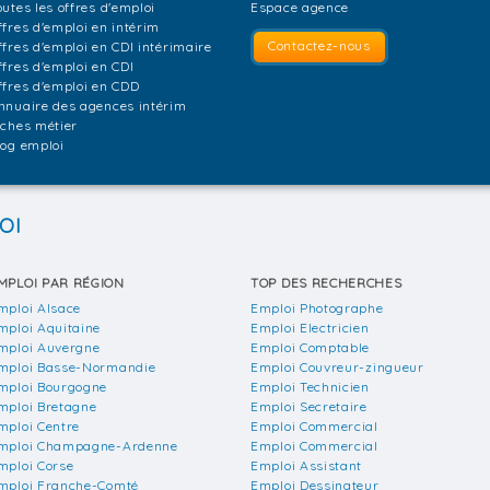
outes les offres d'emploi
Espace agence
ffres d'emploi en intérim
Contactez-nous
ffres d'emploi en CDI intérimaire
ffres d'emploi en CDI
ffres d'emploi en CDD
nnuaire des agences intérim
iches métier
log emploi
OI
MPLOI PAR RÉGION
TOP DES RECHERCHES
mploi Alsace
Emploi Photographe
mploi Aquitaine
Emploi Electricien
mploi Auvergne
Emploi Comptable
mploi Basse-Normandie
Emploi Couvreur-zingueur
mploi Bourgogne
Emploi Technicien
mploi Bretagne
Emploi Secretaire
mploi Centre
Emploi Commercial
mploi Champagne-Ardenne
Emploi Commercial
mploi Corse
Emploi Assistant
mploi Franche-Comté
Emploi Dessinateur