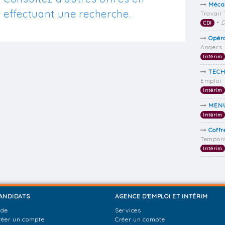
Méca
effectuant une recherche.
Travail
•
D
CDI
Opér
Angers
Intérim
TECH
Emploi
Intérim
MENU
Intérim
Coff
Tempora
Intérim
ANDIDATS
AGENCE D'EMPLOI ET INTÉRIM
ide
Services
réer un compte
Créer un compte