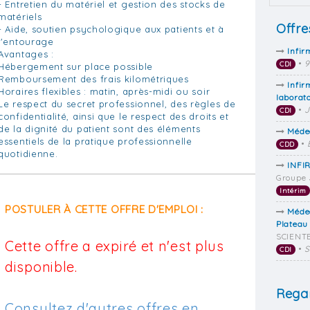
- Entretien du matériel et gestion des stocks de
matériels
Offre
- Aide, soutien psychologique aux patients et à
l'entourage
Infir
Avantages :
•
9
CDI
Hébergement sur place possible
Remboursement des frais kilométriques
Infir
Horaires flexibles : matin, après-midi ou soir
laborato
Le respect du secret professionnel, des règles de
•
J
CDI
confidentialité, ainsi que le respect des droits et
de la dignité du patient sont des éléments
Méde
essentiels de la pratique professionnelle
•
CDD
quotidienne.
INFIR
Groupe 
Intérim
POSTULER À CETTE OFFRE D'EMPLOI :
Méde
Plateau
SCIENTE
Cette offre a expiré et n'est plus
•
S
CDI
disponible.
Regar
Consultez d'autres offres en