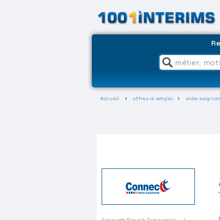
Re
Accueil
offres-d-emploi
aide-soignan