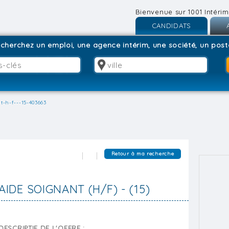
Bienvenue sur 1001 Intérim
CANDIDATS
Inscription
I
cherchez un emploi, une agence intérim, une société, un poste
Connexion
C
t-h-f---15-403663
Retour à ma recherche
AIDE SOIGNANT (H/F) - (15)
DESCRIPTIF DE L'OFFRE :