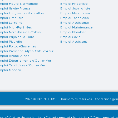
mploi Haute-Normandie
Emploi Frigoriste
mploi Ile-de-France
Emploi Journaliste
mploi Languedoc-Roussillon
Emploi Mecanicien
mploi Limousin
Emploi Technicien
mploi Lorraine
Emploi Assistante
mploi Midi-Pyrénées
Emploi Maintenance
mploi Nord-Pas-de-Calais
Emploi Plombier
mploi Pays de la Loire
Emploi Covid
mploi Picardie
Emploi Assistant
mploi Poitou-Charentes
mploi Provence-Alpes-Côte-d'Azur
mploi Rhône-Alpes
mploi Départements d'Outre-Mer
mploi Territoires d'Outre-Mer
mploi Monaco
2026 © 1001INTERIMS - Tous droits réservés -
Conditions géné
sse
•
CV lettre de motivation
•
Conseils emploi
•
Mots clés
•
Offres d'emploi i