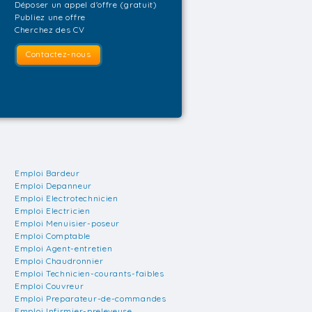
Déposer un appel d'offre (gratuit)
Publiez une offre
Cherchez des CV
Contactez-nous
Emploi Bardeur
Emploi Depanneur
Emploi Electrotechnicien
Emploi Electricien
Emploi Menuisier-poseur
Emploi Comptable
Emploi Agent-entretien
Emploi Chaudronnier
Emploi Technicien-courants-faibles
Emploi Couvreur
Emploi Preparateur-de-commandes
Emploi Infirmier-preleveuse