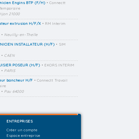
nicien Engins BTP (F/H)
• Connectt
 Temporaire
ijon 21000
ateur extrusion H/F/X
• RM Interim
•
Neuilly-en-Thelle
NICIEN INSTALLATEUR (H/F)
• SIM
•
CAEN
ISIER POSEUR (H/F)
• EKORS INTERIM
•
PARIS
reur bancheur H/F
• Connectt Travail
ire
•
Pau 64000
ENTREPRISES
Créer un compte
Espace entreprise