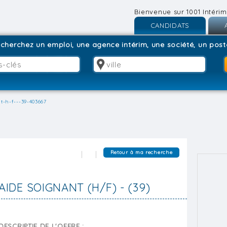
Bienvenue sur 1001 Intérim
CANDIDATS
Inscription
I
cherchez un emploi, une agence intérim, une société, un poste
Connexion
C
t-h-f---39-403667
Retour à ma recherche
AIDE SOIGNANT (H/F) - (39)
DESCRIPTIF DE L'OFFRE :