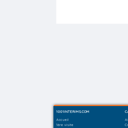
1001INTERIMS.COM
C
Accueil
A
1ère visite
C