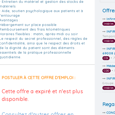
- Entretien du matériel et gestion des stocks de
matériels
Offre
- Aide, soutien psychologique aux patients et à
l'entourage
Infir
Avantages :
Intérim
Hébergement sur place possible
Remboursement des frais kilométriques
INFI
Horaires flexibles : matin, après-midi ou soir
Tempora
Le respect du secret professionnel, des règles de
Intérim
confidentialité, ainsi que le respect des droits et
de la dignité du patient sont des éléments
INFI
essentiels de la pratique professionnelle
69008 (
quotidienne.
•
7
CDI
Méde
•
CDD
POSTULER À CETTE OFFRE D'EMPLOI :
INFIR
Groupe 
Intérim
Cette offre a expiré et n'est plus
disponible.
Regar
COND
Consultez d'autres offres en