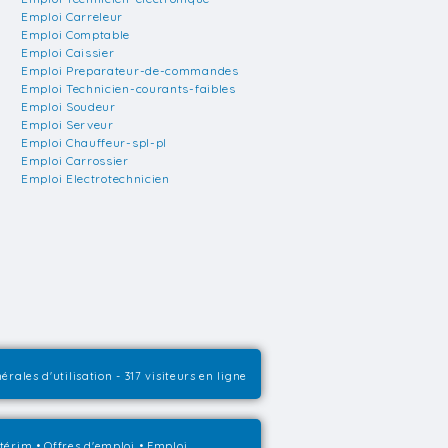
Emploi Carreleur
Emploi Comptable
Emploi Caissier
Emploi Preparateur-de-commandes
Emploi Technicien-courants-faibles
Emploi Soudeur
Emploi Serveur
Emploi Chauffeur-spl-pl
Emploi Carrossier
Emploi Electrotechnicien
érales d'utilisation
- 317 visiteurs en ligne
ntérim
•
Offres d'emploi
•
Emploi