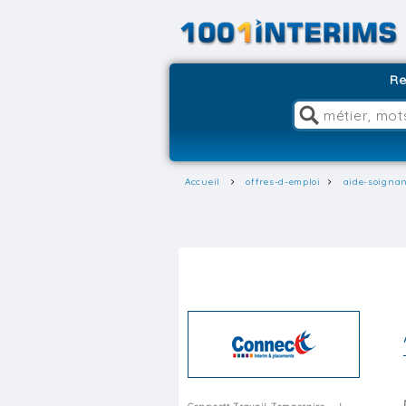
Re
Accueil
offres-d-emploi
aide-soignan