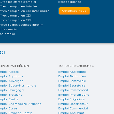
outes les offres d'emploi
Espace agence
ffres d'emploi en intérim
Contactez-nous
ffres d'emploi en CDI intérimaire
ffres d'emploi en CDI
ffres d'emploi en CDD
nnuaire des agences intérim
iches métier
log emploi
OI
MPLOI PAR RÉGION
TOP DES RECHERCHES
mploi Alsace
Emploi Assistante
mploi Aquitaine
Emploi Technicien
mploi Auvergne
Emploi Comptable
mploi Basse-Normandie
Emploi Secretaire
mploi Bourgogne
Emploi Commercial
mploi Bretagne
Emploi Photographe
mploi Centre
Emploi Frigoriste
mploi Champagne-Ardenne
Emploi Dessinateur
mploi Corse
Emploi Commercial
mploi Franche-Comté
Emploi Assistant