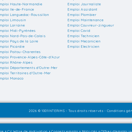
mploi Haute-Normandie
Emploi Journaliste
mploi Ile-de-France
Emploi Assistant
mploi Languedoc-Roussillon
Emploi Plombier
mploi Limousin
Emploi Maintenance
mploi Lorraine
Emploi Couvreur-zingueur
mploi Midi-Pyrénées
Emploi Covid
mploi Nord-Pas-de-Calais
Emploi Technicien
mploi Pays de la Loire
Emploi Mecanicien
mploi Picardie
Emploi Electricien
mploi Poitou-Charentes
mploi Provence-Alpes-Côte-d'Azur
mploi Rhône-Alpes
mploi Départements d'Outre-Mer
mploi Territoires d'Outre-Mer
mploi Monaco
2026 © 1001INTERIMS - Tous droits réservés -
Conditions gén
sse
•
CV lettre de motivation
•
Conseils emploi
•
Mots clés
•
Offres d'emploi i