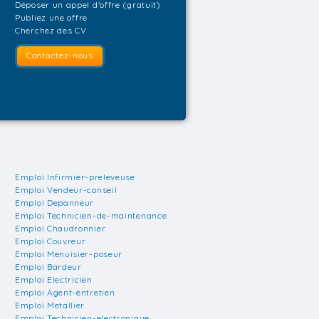
Déposer un appel d'offre (gratuit)
Publiez une offre
Cherchez des CV
Contactez-nous
Emploi Infirmier-preleveuse
Emploi Vendeur-conseil
Emploi Depanneur
Emploi Technicien-de-maintenance
Emploi Chaudronnier
Emploi Couvreur
Emploi Menuisier-poseur
Emploi Bardeur
Emploi Electricien
Emploi Agent-entretien
Emploi Metallier
Emploi Technicien-electronique