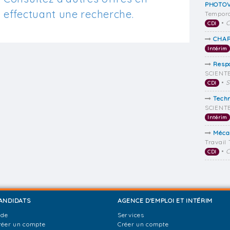
PHOTOV
effectuant une recherche.
Tempora
•
C
CDI
CHAR
Intérim
Resp
SCIENTE
•
S
CDI
Techn
SCIENTE
Intérim
Mécan
Travail
•
C
CDI
ANDIDATS
AGENCE D'EMPLOI ET INTÉRIM
ide
Services
réer un compte
Créer un compte