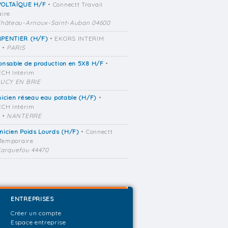
OLTAÏQUE H/F
• Connectt Travail
ire
hâteau-Arnoux-Saint-Auban 04600
PENTIER (H/F)
• EKORS INTERIM
•
PARIS
onsable de production en 5X8 H/F
•
CH Intérim
UCY EN BRIE
icien réseau eau potable (H/F)
•
CH Intérim
•
NANTERRE
icien Poids Lourds (H/F)
• Connectt
 Temporaire
arquefou 44470
ENTREPRISES
Créer un compte
Espace entreprise