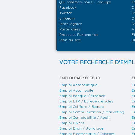
Qui sommes-nous - L'équipe
T
Facebook
O
Twitter
O
Linkedin
O
Infos légales
O
Partenaires
A
Presse et Partenariat
F
Plan du site
B
VOTRE RECHERCHE D'EMPL
EMPLOI PAR SECTEUR
E
Emploi Aéronautique
E
Emploi Automobile
E
Emploi Banque / Finance
E
Emploi BTP / Bureau d'études
E
Emploi Coiffure / Beauté
E
Emploi Communication / Marketing
E
Emploi Comptabilité / Audit
E
Emploi Divers
E
Emploi Droit / Juridique
E
Emploi Electronique / Télécom
E