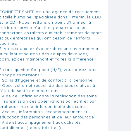
CONNECTT SANTÉ est une agence de recrutement
à taille humaine, spécialisée dans l'intérim, le CDD
et le CDI. Nous mettons un point d'honneur à
offrir un service réactif et personnalisé, en
connectant les talents aux établissements de santé
et aux entreprises qui ont besoin de renforts
qualifiés.
Si vous souhaitez évoluer dans un environnement
stimulant et soutenir des équipes dévouées,
postulez dès maintenant et faites la différence !
En tant qu'Aide-Soignant (H/F), vous aurez pour
principales missions :
- Soins d'hygiène et de confort à la personne
- Observation et recueil de données relatives à
l'état de santé de la personne
- Aide de l'infirmier dans la réalisation des soins
- Transmission des observations par écrit et par
oral pour maintenir la continuité des soins
- Accueil, information, accompagnement et
éducation des personnes et de leur entourage
- Aide et accompagnement aux activités
quotidiennes (repas, toilette...)