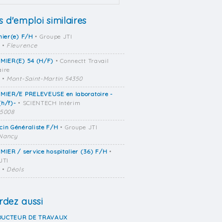
s d'emploi similaires
mier(e) F/H
• Groupe JTI
•
Fleurence
RMIER(E) 54 (H/F)
• Connectt Travail
ire
•
Mont-Saint-Martin 54350
RMIER/E PRELEVEUSE en laboratoire -
h/f)-
• SCIENTECH Intérim
5008
cin Généraliste F/H
• Groupe JTI
Nancy
MIER / service hospitalier (36) F/H
•
JTI
•
Déols
dez aussi
UCTEUR DE TRAVAUX