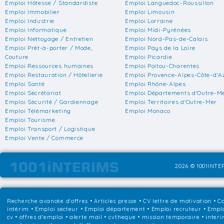
Emploi Hôtesse / Standardiste
Emploi Languedoc-Roussillon
Emploi Immobilier
Emploi Limousin
Emploi Industrie
Emploi Lorraine
Emploi Informatique
Emploi Midi-Pyrénées
Emploi Nettoyage / Entretien
Emploi Nord-Pas-de-Calais
Emploi Prêt-à-porter / Mode,
Emploi Pays de la Loire
Couture
Emploi Picardie
Emploi Ressources humaines
Emploi Poitou-Charentes
Emploi Restauration / Hôtellerie
Emploi Provence-Alpes-Côte-d'A
Emploi Santé
Emploi Rhône-Alpes
Emploi Secrétariat
Emploi Départements d'Outre-M
Emploi Sécurité / Gardiennage
Emploi Territoires d'Outre-Mer
Emploi Télémarketing
Emploi Monaco
Emploi Tourisme
Emploi Transport / Logistique
Emploi Vente / Commerce
2026 © 1001INTER
Recherche avancée d'offres
•
Articles presse
•
CV lettre de motivation
•
Co
intérim
•
Emploi secteur
•
Emploi département
•
Emploi recruteur
•
Emplo
cv • offres d'emploi • alerte mail • cvtheque • mission temporaire • interi