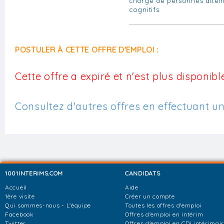
charge de personnes attein
cognitifs.
POSTULER À CETTE OFFRE D'EMPLOI :
Cette offre a expiré et n'est plus disponible
Consultez d'autres offres en effectuant u
1001INTERIMS.COM
CANDIDATS
Accueil
Aide
1ère visite
Créer un compte
Qui sommes-nous - L'équipe
Toutes les offres d'emploi
Facebook
Offres d'emploi en intérim
Twitter
Offres d'emploi en CDI intérimai