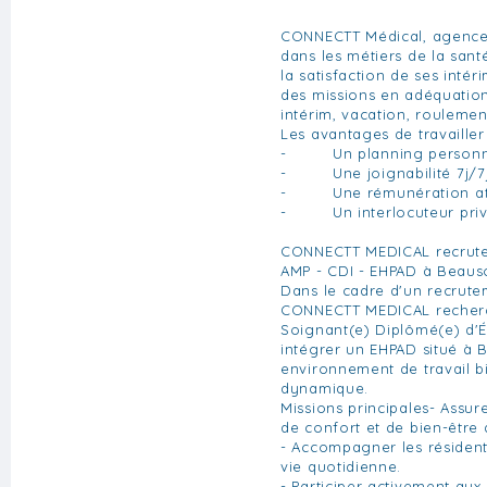
CONNECTT Médical, agence 
dans les métiers de la san
la satisfaction de ses inté
des missions en adéquatio
intérim, vacation, roulemen
Les avantages de travaille
- Un planning personn
- Une joignabilité 7j/7j
- Une rémunération att
- Un interlocuteur privi
CONNECTT MEDICAL recrute 
AMP - CDI - EHPAD à Beauso
Dans le cadre d'un recrute
CONNECTT MEDICAL recherc
Soignant(e) Diplômé(e) d'
intégrer un EHPAD situé à B
environnement de travail bi
dynamique.
Missions principales- Assur
de confort et de bien-être 
- Accompagner les résident
vie quotidienne.
- Participer activement aux 