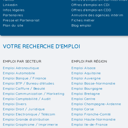
Linkedin
Offres d'emploi en CDI
Infos légales
Offres d'emploi en CDD
Partenaires
Annuaire des agences intérim
Presse et Partenariat
Fiches métier
Plan du site
Blog emploi
VOTRE RECHERCHE D'EMPLOI
EMPLOI PAR SECTEUR
EMPLOI PAR RÉGION
Emploi Aéronautique
Emploi Alsace
Emploi Automobile
Emploi Aquitaine
Emploi Banque / Finance
Emploi Auvergne
Emploi BTP / Bureau d'études
Emploi Basse-Normandie
Emploi Coiffure / Beauté
Emploi Bourgogne
Emploi Communication / Marketing
Emploi Bretagne
Emploi Comptabilité / Audit
Emploi Centre
Emploi Divers
Emploi Champagne-Ardenne
Emploi Droit / Juridique
Emploi Corse
Emploi Electronique / Télécom
Emploi Franche-Comté
Emploi Grande distribution
Emploi Haute-Normandie
Emploi Graphisme / Imprimerie
Emploi Ile-de-France