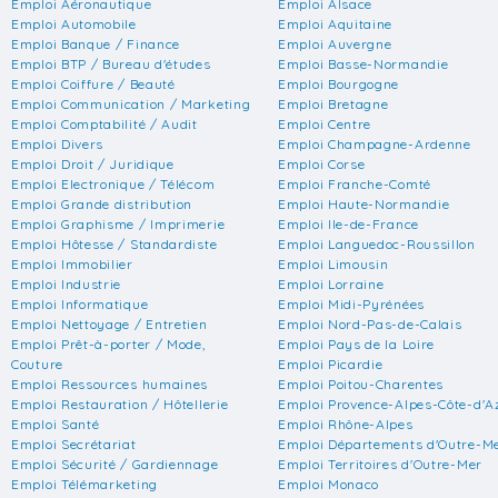
Emploi Aéronautique
Emploi Alsace
Emploi Automobile
Emploi Aquitaine
Emploi Banque / Finance
Emploi Auvergne
Emploi BTP / Bureau d'études
Emploi Basse-Normandie
Emploi Coiffure / Beauté
Emploi Bourgogne
Emploi Communication / Marketing
Emploi Bretagne
Emploi Comptabilité / Audit
Emploi Centre
Emploi Divers
Emploi Champagne-Ardenne
Emploi Droit / Juridique
Emploi Corse
Emploi Electronique / Télécom
Emploi Franche-Comté
Emploi Grande distribution
Emploi Haute-Normandie
Emploi Graphisme / Imprimerie
Emploi Ile-de-France
Emploi Hôtesse / Standardiste
Emploi Languedoc-Roussillon
Emploi Immobilier
Emploi Limousin
Emploi Industrie
Emploi Lorraine
Emploi Informatique
Emploi Midi-Pyrénées
Emploi Nettoyage / Entretien
Emploi Nord-Pas-de-Calais
Emploi Prêt-à-porter / Mode,
Emploi Pays de la Loire
Couture
Emploi Picardie
Emploi Ressources humaines
Emploi Poitou-Charentes
Emploi Restauration / Hôtellerie
Emploi Provence-Alpes-Côte-d'A
Emploi Santé
Emploi Rhône-Alpes
Emploi Secrétariat
Emploi Départements d'Outre-M
Emploi Sécurité / Gardiennage
Emploi Territoires d'Outre-Mer
Emploi Télémarketing
Emploi Monaco