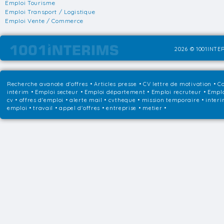
Emploi Tourisme
Emploi Transport / Logistique
Emploi Vente / Commerce
2026 © 1001INTER
Recherche avancée d'offres
•
Articles presse
•
CV lettre de motivation
•
Co
intérim
•
Emploi secteur
•
Emploi département
•
Emploi recruteur
•
Emplo
cv • offres d'emploi • alerte mail • cvtheque • mission temporaire • interi
emploi • travail • appel d'offres • entreprise • metier •